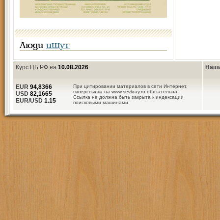
Люди
ищут
Курс ЦБ РФ на
10.08.2026
Наши
EUR
94,8366
При цитировании материалов в сети Интернет,
гиперссылка на www.sevkray.ru обязательна.
USD
82,1665
Ссылка не должна быть закрыта к индексации
EUR/USD
1.15
поисковыми машинами.