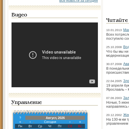
Все новости за сегодня
Видео
Читайте
Ман
10.01.2013
Всех потрясл
поступило со
Вод
25.10.2008
Что бы мы ни
модернизации
Ав
30.07.2008
В понедельни
происшествия
Зло
22.04.2005
19 апреля бу
Ярославль – 
Зал
07.06.2003
Управление
Ночью, 5 июн
направляясь 
Же
20.12.2002
?
Август, 2026
На 130-м км 
«
‹
Сегодня
›
»
управлением 
Пн
Вт
Ср
Чт
Пт
Сб
Вс