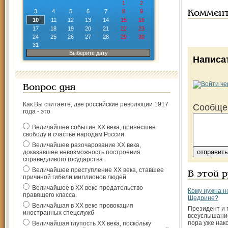
1
2
3
4
5
6
7
8
9
Коммен
10
11
12
13
14
15
16
17
18
19
20
21
22
23
24
25
26
27
28
29
30
31
Выберите дату
Написа
Вопрос дня
Как Вы считаете, две российские революции 1917
Сообще
года - это
Величайшее событие ХХ века, принёсшее
свободу и счастье народам России
Величайшее разочарование ХХ века,
доказавшее невозможность построения
справедливого государства
Величайшее преступление ХХ века, ставшее
В этой 
причиной гибели миллионов людей
Величайшее в ХХ веке предательство
Кому нужна н
правящего класса
Щедрине?
Величайшая в ХХ веке провокация
Президент и 
иностранных спецслужб
всеуслышание
пора уже нак
Величайшая глупость ХХ века, поскольку