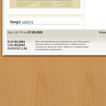
Люди
ищут
Курс ЦБ РФ на
07.08.2026
Наши
EUR
93,1901
При цитировании материалов в сети Интернет,
гиперссылка на www.sevkray.ru обязательна.
USD
80,9293
Ссылка не должна быть закрыта к индексации
EUR/USD
1.16
поисковыми машинами.