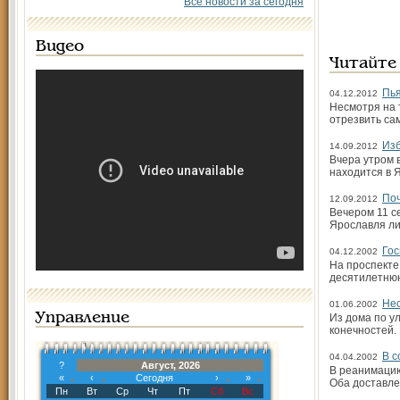
Все новости за сегодня
Видео
Читайте
Пья
04.12.2012
Несмотря на 
отрезвить са
Изб
14.09.2012
Вчера утром 
находится в 
Поч
12.09.2012
Вечером 11 с
Ярославля ли
Го
04.12.2002
На проспекте
десятилетнюю
Нес
01.06.2002
Управление
Из дома по у
конечностей.
В с
04.04.2002
?
Август, 2026
В реанимацию
«
‹
Сегодня
›
»
Оба доставле
Пн
Вт
Ср
Чт
Пт
Сб
Вс