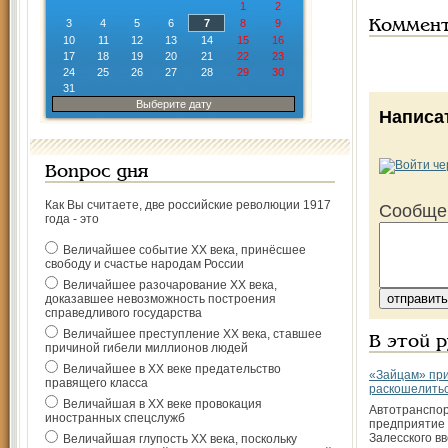
1
2
3
4
5
6
7
8
9
Коммен
10
11
12
13
14
15
16
17
18
19
20
21
22
23
24
25
26
27
28
29
30
31
Выберите дату
Написа
Вопрос дня
Как Вы считаете, две российские революции 1917
Сообще
года - это
Величайшее событие ХХ века, принёсшее
свободу и счастье народам России
Величайшее разочарование ХХ века,
доказавшее невозможность построения
справедливого государства
Величайшее преступление ХХ века, ставшее
В этой 
причиной гибели миллионов людей
Величайшее в ХХ веке предательство
«Зайцам» пр
правящего класса
раскошелить
Величайшая в ХХ веке провокация
Автотранспо
иностранных спецслужб
предприятие
Залесского в
Величайшая глупость ХХ века, поскольку