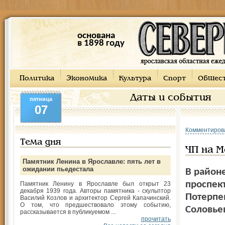
основана
в 1898 году
Политика
Экономика
Культура
Спорт
Общес
Даты и события
пятница
07
Комментиров
Тема дня
ЧП на 
Памятник Ленина в Ярославле: пять лет в
ожидании пьедестала
В район
проспек
Памятник Ленину в Ярославле был открыт 23
декабря 1939 года. Авторы памятника - скульптор
Потерпе
Василий Козлов и архитектор Сергей Капачинский.
О том, что предшествовало этому событию,
Соловье
рассказывается в публикуемом ...
прочитать