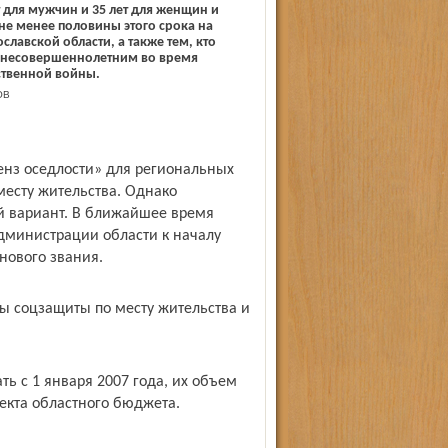
т для мужчин и 35 лет для женщин и
е менее половины этого срока на
славской области, а также тем, кто
ь несовершеннолетним во время
ственной войны.
ОВ
енз оседлости» для региональных
месту жительства. Однако
 вариант. В ближайшее время
Администрации области к началу
нового звания.
 соцзащиты по месту житель­ства и
ть с 1 января 2007 года, их объем
екта областного бюджета.