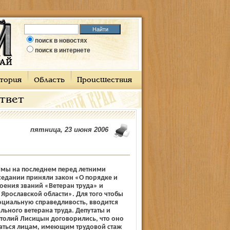
поиск в новостях
поиск в интернете
тория
Область
Происшествия
ответ
пятница, 23 июня 2006
умы на последнем перед летними
седании приняли закон «О порядке и
оения званий «Ветеран труда» и
 Ярославской области». Для того чтобы
оциальную справедливость, вводится
льного ветерана труда. Депутаты и
толий Лисицын договорились, что оно
ваться лицам, имеющим трудовой стаж