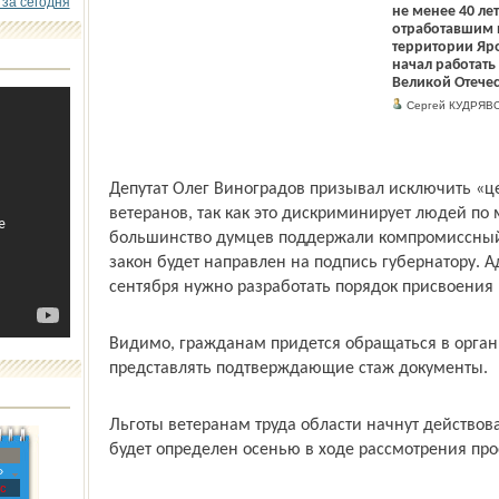
 за сегодня
не менее 40 ле
отработавшим н
территории Яро
начал работат
Великой Отече
Сергей КУДРЯВ
Депутат Олег Виноградов призывал исключить «ц
ветеранов, так как это дискриминирует людей по 
большинство думцев поддержали компромиссный
закон будет направлен на подпись губернатору. 
сентября нужно разработать порядок присвоения 
Видимо, гражданам придется обращаться в органы
представлять подтверждающие стаж документы.
Льготы ветеранам труда области начнут действова
будет определен осенью в ходе рассмотрения про
»
с