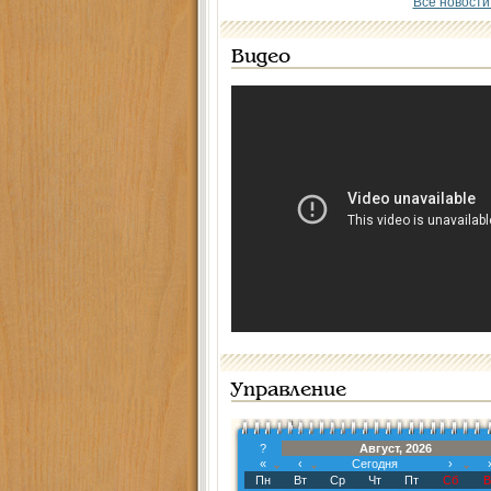
Все новости
Видео
Управление
?
Август, 2026
«
‹
Сегодня
›
Пн
Вт
Ср
Чт
Пт
Сб
В