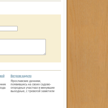
кой
Ветром надуло
Ярославские дачники,
чник
появившись на своих садово-
Вода
огородных участках в минувшие
выходные, с тревогой заметили