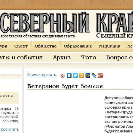
ура
Спорт
Общество
Образование
Медицина
Ис
аты и события
Архив
Фото
Вопрос-
Комментировать
Ветеранов будет больше
ь лет в
Депутаты облд
каникулами за
условиях присв
открыт 23
«Ветеран труда
 скульптор
пачинский.
восстановить с
 событию,
звание региона
губернатор Ана
прочитать
будет присваи