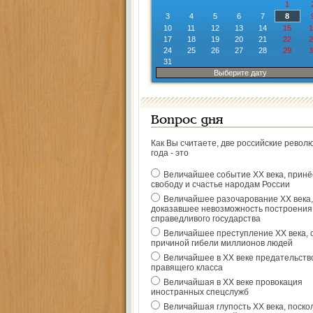
1
3
4
5
6
7
8
10
11
12
13
14
15
1
17
18
19
20
21
22
2
24
25
26
27
28
29
3
31
Выберите дату
Вопрос дня
Как Вы считаете, две российские револ
года - это
Величайшее событие ХХ века, прин
свободу и счастье народам России
Величайшее разочарование ХХ века,
доказавшее невозможность построения
справедливого государства
Величайшее преступление ХХ века, 
причиной гибели миллионов людей
Величайшее в ХХ веке предательств
правящего класса
Величайшая в ХХ веке провокация
иностранных спецслужб
Величайшая глупость ХХ века, поско