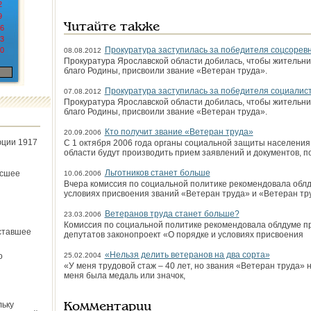
2
9
Читайте также
6
3
Прокуратура заступилась за победителя соцсорев
0
08.08.2012
Прокуратура Ярославской области добилась, чтобы жительни
благо Родины, присвоили звание «Ветеран труда».
Прокуратура заступилась за победителя социалис
07.08.2012
Прокуратура Ярославской области добилась, чтобы жительни
благо Родины, присвоили звание «Ветеран труда».
Кто получит звание «Ветеран труда»
20.09.2006
юции 1917
С 1 октября 2006 года органы социальной защиты населени
области будут производить прием заявлений и документов,
Льготников станет больше
ёсшее
10.06.2006
Вчера комиссия по социальной политике рекомендовала облд
условиях присвоения званий «Ветеран труда» и «Ветеран тр
Ветеранов труда станет больше?
23.03.2006
Комиссия по социальной политике рекомендовала облдуме пр
ставшее
депутатов законопроект «О порядке и условиях присвоения
«Нельзя делить ветеранов на два сорта»
о
25.02.2004
«У меня трудовой стаж – 40 лет, но звания «Ветеран труда» н
меня была медаль или значок,
льку
Комментарии