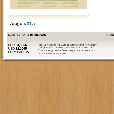
Люди
ищут
Курс ЦБ РФ на
08.08.2026
Наши
EUR
94,8366
При цитировании материалов в сети Интернет,
гиперссылка на www.sevkray.ru обязательна.
USD
82,1665
Ссылка не должна быть закрыта к индексации
EUR/USD
1.15
поисковыми машинами.