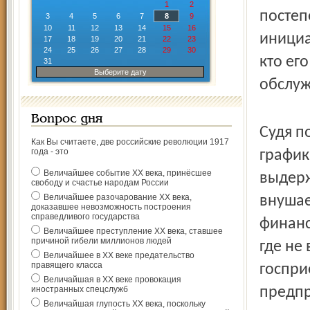
1
2
постеп
3
4
5
6
7
8
9
10
11
12
13
14
15
16
инициа
17
18
19
20
21
22
23
24
25
26
27
28
29
30
кто ег
31
Выберите дату
обслуж
Вопрос дня
Судя п
Как Вы считаете, две российские революции 1917
года - это
график
Величайшее событие ХХ века, принёсшее
выдерж
свободу и счастье народам России
Величайшее разочарование ХХ века,
внушае
доказавшее невозможность построения
справедливого государства
финанс
Величайшее преступление ХХ века, ставшее
причиной гибели миллионов людей
где не
Величайшее в ХХ веке предательство
правящего класса
госпри
Величайшая в ХХ веке провокация
иностранных спецслужб
предпр
Величайшая глупость ХХ века, поскольку