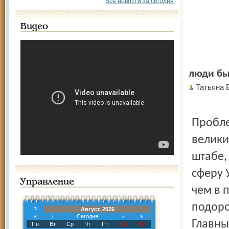
Все новости за сегодня
Видео
люди бы
Татьяна
Пробле
велики
штабе,
сферу 
Управление
чем в 
подоро
?
Август, 2026
«
‹
Сегодня
›
»
Главны
Пн
Вт
Ср
Чт
Пт
Сб
Вс