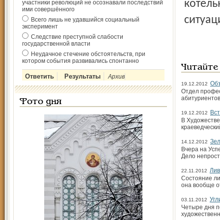
котель
участники революций не осознавали последствий
ими совершённого
ситуац
Всего лишь не удавшийся социальный
эксперимент
Следствие преступной слабости
государственной власти
Неудачное стечение обстоятельств, при
котором события развивались спонтанно
Читайте
Архив
Объ
19.12.2012
Отдел профес
абитуриентов
Фото дня
Вст
19.12.2012
В Художестве
краеведчески
Зел
14.12.2012
Вчера на Усп
Дело непрост
Лив
22.11.2012
Состояние ли
она вообще о
Угл
03.11.2012
Четыре дня п
художественн