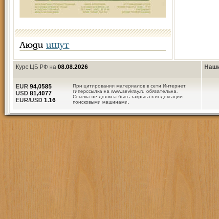
Люди
ищут
Курс ЦБ РФ на
08.08.2026
Наши
EUR
94,0585
При цитировании материалов в сети Интернет,
гиперссылка на www.sevkray.ru обязательна.
USD
81,4077
Ссылка не должна быть закрыта к индексации
EUR/USD
1.16
поисковыми машинами.