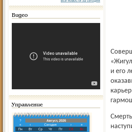
Все новости за сегодня
Видео
Совершая разворот на пересечении трех дорог, водитель
«Жигул
и его 
оказав
карьер
гармош
Управление
Смерть находившихся в нем водителя и пассажира
?
Август, 2026
«
‹
Сегодня
›
»
наступ
Пн
Вт
Ср
Чт
Пт
Сб
Вс