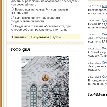
участники революций не осознавали последствий
ими совершённого
Ман
10.01.2013
Всего лишь не удавшийся социальный
Всех потрясл
эксперимент
поступило со
Следствие преступной слабости
Дор
19.11.2011
государственной власти
Печальная да
Неудачное стечение обстоятельств, при
привлечь ещё
котором события развивались спонтанно
Опя
15.10.2011
Архив
Два нетрезвы
водитель ВАЗ
Пос
05.08.2011
Фото дня
С 3 по 4 авг
человек. Тра
Сме
12.07.2011
Два одинаков
области.
Сме
28.07.2005
В понедельни
погибли два 
Коммен