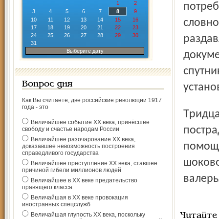
1
2
потреб
3
4
5
6
7
8
9
10
11
12
13
14
15
16
словно
17
18
19
20
21
22
23
24
25
26
27
28
29
30
раздав
31
Выберите дату
докуме
спутни
Вопрос дня
устано
Как Вы считаете, две российские революции 1917
года - это
Тридцатипятилетнему водителю МАЗа, машина которого
Величайшее событие ХХ века, принёсшее
постра
свободу и счастье народам России
Величайшее разочарование ХХ века,
помощь
доказавшее невозможность построения
справедливого государства
шоково
Величайшее преступление ХХ века, ставшее
причиной гибели миллионов людей
валерь
Величайшее в ХХ веке предательство
правящего класса
Величайшая в ХХ веке провокация
иностранных спецслужб
Величайшая глупость ХХ века, поскольку
Читайте