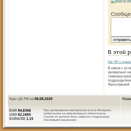
Сообще
В этой 
На ЧП с одея
В связи с ус
аномально ни
температурой
подразделен
Ярославской
Курс ЦБ РФ на
08.08.2026
Наши
EUR
94,8366
При цитировании материалов в сети Интернет,
гиперссылка на www.sevkray.ru обязательна.
USD
82,1665
Ссылка не должна быть закрыта к индексации
EUR/USD
1.15
поисковыми машинами.