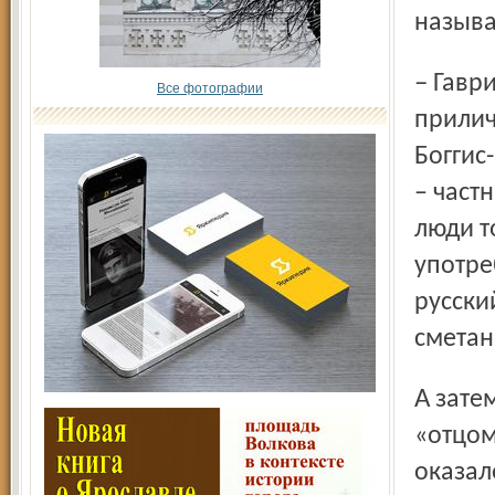
называ
– Гаврилов-Ям – великолепное место, – на довольно
Все фотографии
прилич
Боггис
– част
люди т
употре
русски
сметан
А затем гости побывали в музее ямщика, где встретились с
«отцом
оказал