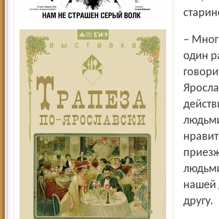
старин
– Многие жители Эксетера приезжают в Россию уже не
один ра
говори
Яросла
действ
людьми
нравит
приезж
людьми
нашей 
другу.