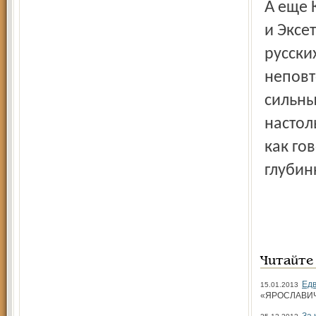
А еще Колин, как член общества архитекторов Ярославля
и Эксе
русски
неповт
сильны
настол
как го
глубин
Читайте
Едв
15.01.2013
«ЯРОСЛАВИЧ» 