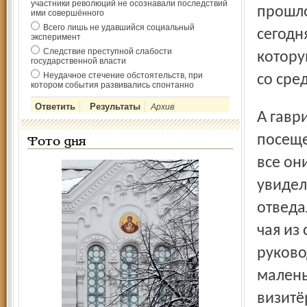
участники революций не осознавали последствий
прошло
ими совершённого
Всего лишь не удавшийся социальный
сегодн
эксперимент
Следствие преступной слабости
котору
государственной власти
Неудачное стечение обстоятельств, при
со сре
котором события развивались спонтанно
Архив
А гаврилов-ямский визит английских гостей начался с
посеще
Фото дня
все он
увидел
отведа
чая из
руково
малень
визитё