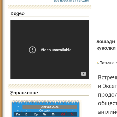
Все новости за сегодня
Видео
лошади 
куколки
Татьяна
Встречи делегаций двух городов-побратимов – Ярославля
и Эксе
Управление
продол
общест
?
Август, 2026
«
‹
Сегодня
›
»
англий
Пн
Вт
Ср
Чт
Пт
Сб
Вс