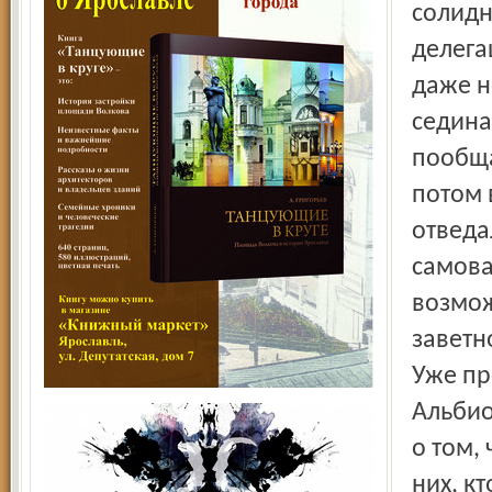
солидн
делега
даже н
седина
пообща
потом 
отведа
самова
возмож
заветн
Уже пр
Альбио
о том,
них, к