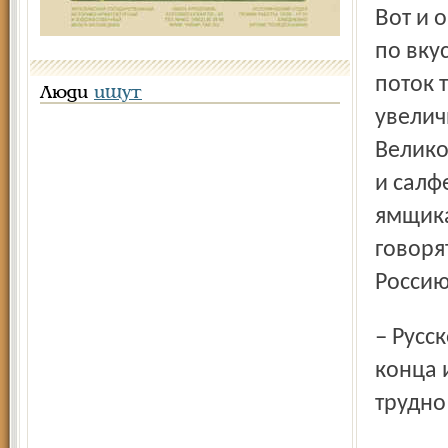
Вот и общение с гаврилов­ямцами пришлось гостям явно
по вку
поток 
Люди
ищут
увелич
Велико
и салф
ямщика
говоря
Россию
– Русское гостеприимство буквально поглощает, ему нет
конца 
трудно