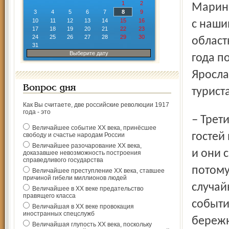
1
2
Марина
3
4
5
6
7
8
9
10
11
12
13
14
15
16
с наши
17
18
19
20
21
22
23
24
25
26
27
28
29
30
област
31
Выберите дату
года п
Яросла
Вопрос дня
турист
Как Вы считаете, две российские революции 1917
года - это
– Третий раз мы принимаем на гаврилов-ямской земле
Величайшее событие ХХ века, принёсшее
гостей
свободу и счастье народам России
Величайшее разочарование ХХ века,
и они 
доказавшее невозможность построения
справедливого государства
потому
Величайшее преступление ХХ века, ставшее
причиной гибели миллионов людей
случай
Величайшее в ХХ веке предательство
правящего класса
событи
Величайшая в ХХ веке провокация
иностранных спецслужб
бережн
Величайшая глупость ХХ века, поскольку