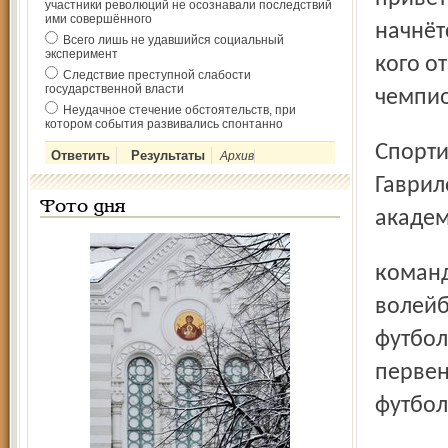
участники революций не осознавали последствий
ими совершённого
начнёт
Всего лишь не удавшийся социальный
эксперимент
кого о
Следствие преступной слабости
государственной власти
чемпио
Неудачное стечение обстоятельств, при
котором события развивались спонтанно
Спортивная часть праздника состоится на площадке
Архив
Гаврил
Фото дня
академ
команд, а также соревнования по стритболу, пляжному
волейб
футбол
первен
футбол