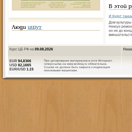
В этой 
И будут танц
Дом культуры
Некоуз ремон
Люди
ищут
но не до конц
вмешательст
Курс ЦБ РФ на
09.08.2026
Наши
EUR
94,8366
При цитировании материалов в сети Интернет,
гиперссылка на www.sevkray.ru обязательна.
USD
82,1665
Ссылка не должна быть закрыта к индексации
EUR/USD
1.15
поисковыми машинами.