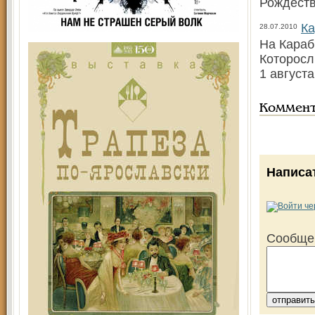
Рождеств
Ка
28.07.2010
На Караб
Которосл
1 августа
Коммен
Написа
Сообще