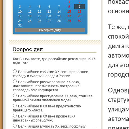
похвас
1
2
3
4
5
6
7
8
9
основн
10
11
12
13
14
15
16
17
18
19
20
21
22
23
24
25
26
27
28
29
30
31
Те же, кто предпочтёт музыкальному поздравлению и
Выберите дату
спокой
двигат
Вопрос дня
автомо
Как Вы считаете, две российские революции 1917
года - это
для эт
Величайшее событие ХХ века, принёсшее
городс
свободу и счастье народам России
Величайшее разочарование ХХ века,
доказавшее невозможность построения
Одновременно с показательным выступлением джипов
справедливого государства
Величайшее преступление ХХ века, ставшее
старту
причиной гибели миллионов людей
Величайшее в ХХ веке предательство
улицам
правящего класса
Величайшая в ХХ веке провокация
автома
иностранных спецслужб
Величайшая глупость ХХ века, поскольку
привет