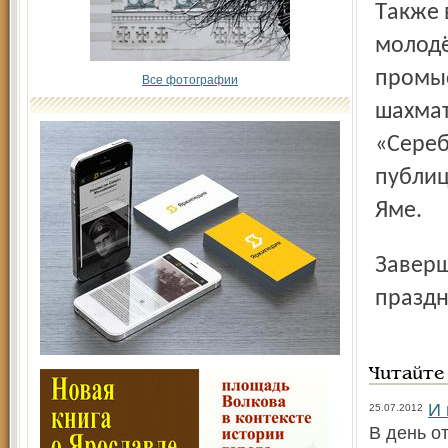
Также в рамках празднования Дня города пройдут
молодё
промыс
Все фотографии
шахмат
«Сереб
публиц
Яме.
Завершится семьдесят третий день рождения города
праздн
Читайте
И 
25.07.2012
В день о