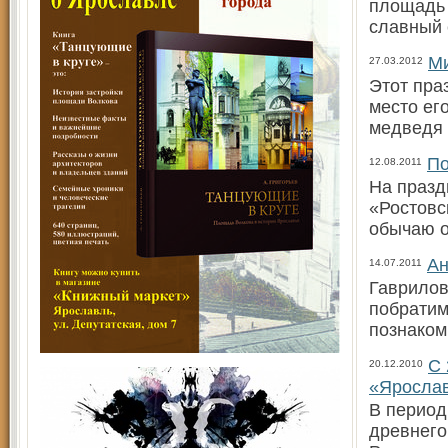
площадь 
славный 
Ми
27.03.2012
Этот пра
место ег
медведя 
По
12.08.2011
На празд
«Ростовс
обычаю 
Ан
14.07.2011
Гаврилов
побратим
познаком
С 
20.12.2010
«Ярослав
В период
древнего