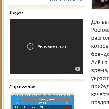
Все новости за сегодня
Видео
Для выступления на празд­нике приглашены таланты из
Ростов
распол
которы
брендо
Алёша 
время,
украси
прибуд
Управление
качест
?
Август, 2026
поздра
«
‹
Сегодня
›
»
Пн
Вт
Ср
Чт
Пт
Сб
Вс