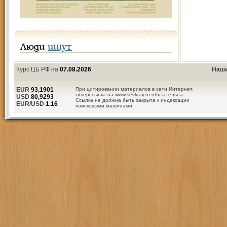
Люди
ищут
Курс ЦБ РФ на
07.08.2026
Наши
EUR
93,1901
При цитировании материалов в сети Интернет,
гиперссылка на www.sevkray.ru обязательна.
USD
80,9293
Ссылка не должна быть закрыта к индексации
EUR/USD
1.16
поисковыми машинами.