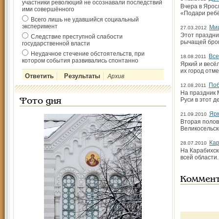
участники революций не осознавали последствий
Вчера в Ярос
ими совершённого
«Подари ребё
Всего лишь не удавшийся социальный
эксперимент
Миш
27.03.2012
Этот праздни
Следствие преступной слабости
рычащей брон
государственной власти
Неудачное стечение обстоятельств, при
Все
18.08.2011
котором события развивались спонтанно
Яркий и весё
их город отм
Архив
Поб
12.08.2011
На праздник 
Руси в этот 
Фото дня
Яр
21.09.2010
Вторая полов
Великосельск
Кар
28.07.2010
На Карабихск
всей области.
Коммен