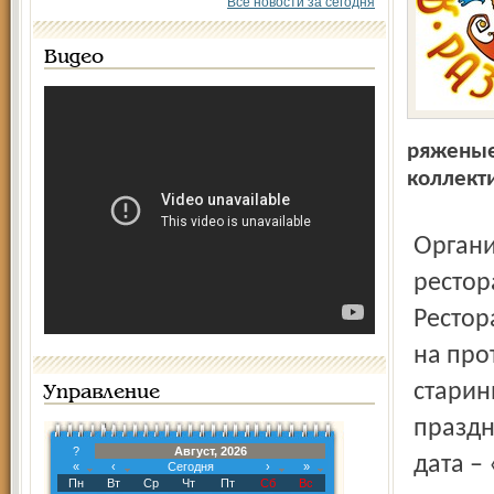
Все новости за сегодня
Видео
ряженые
коллект
Организатором «Ярославского Разгуляя» является
рестор
Рестор
на про
старин
Управление
праздн
?
Август, 2026
дата –
«
‹
Сегодня
›
»
Пн
Вт
Ср
Чт
Пт
Сб
Вс