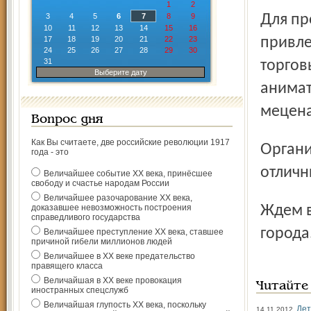
1
2
Для проведения «Ярославского Разгуляя» будет
3
4
5
6
7
8
9
10
11
12
13
14
15
16
17
18
19
20
21
22
23
привле
24
25
26
27
28
29
30
31
торгов
Выберите дату
анимат
мецена
Вопрос дня
Как Вы считаете, две российские революции 1917
Организаторы уверены, что «Ярославский Разгуляй» будет
года - это
отличн
Величайшее событие ХХ века, принёсшее
свободу и счастье народам России
Величайшее разочарование ХХ века,
Ждем всех Ярославцев и гостей нашего тысячелетнего
доказавшее невозможность построения
справедливого государства
города
Величайшее преступление ХХ века, ставшее
причиной гибели миллионов людей
Величайшее в ХХ веке предательство
правящего класса
Величайшая в ХХ веке провокация
Читайте
иностранных спецслужб
Величайшая глупость ХХ века, поскольку
Дет
14.11.2012