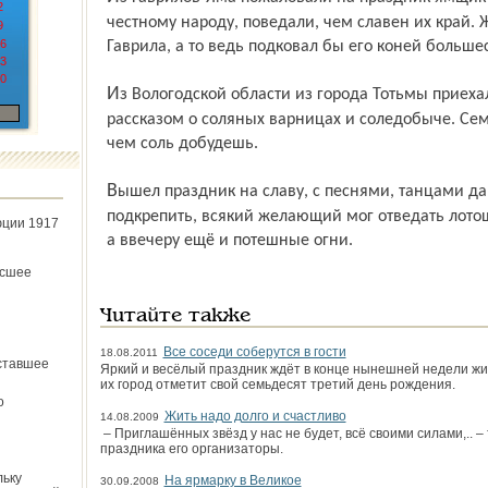
2
честному народу, поведали, чем славен их край. 
9
6
Гаврила, а то ведь подковал бы его коней больше
3
0
Из Вологодской области из города Тотьмы приехал народный театр с музыкальным
рассказом о соляных варницах и соледобыче. Сем
чем соль добудешь.
Вышел праздник на славу, с песнями, танцами да гуляньями. А чтоб силы
подкрепить, всякий желающий мог отведать лотош
юции 1917
а ввечеру ещё и потешные огни.
ёсшее
Читайте также
Все соседи соберутся в гости
18.08.2011
ставшее
Яркий и весёлый праздник ждёт в конце нынешней недели жит
их город отметит свой семьдесят третий день рождения.
о
Жить надо долго и счастливо
14.08.2009
– Приглашённых звёзд у нас не будет, всё своими силами,.. 
праздника его организаторы.
льку
На ярмарку в Великое
30.09.2008