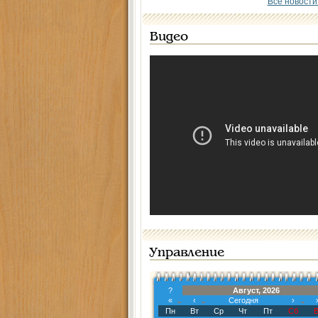
Все новости
Видео
Управление
?
Август, 2026
«
‹
Сегодня
›
Пн
Вт
Ср
Чт
Пт
Сб
В