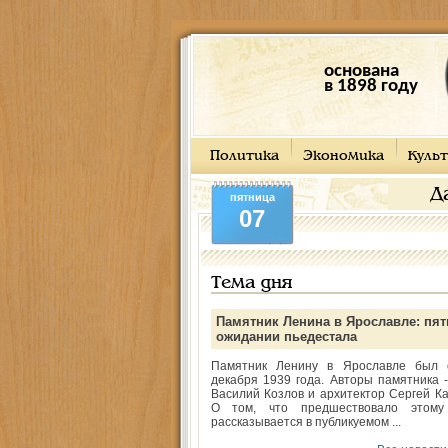
основана
в 1898 году
Политика
Экономика
Культ
Д
пятница
07
Тема дня
Памятник Ленина в Ярославле: пят
ожидании пьедестала
Памятник Ленину в Ярославле был 
декабря 1939 года. Авторы памятника -
Василий Козлов и архитектор Сергей Ка
О том, что предшествовало этому
рассказывается в публикуемом ...