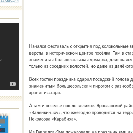
 за сегодня
Начался фестиваль с открытия под колокольные звоны верстового столба, нулевой
версты, в историческом центре посёлка. Там в с
знаменитая большесольская ярмарка, длившаяся
только из соседних волостей, но даже из далёкого
Всех гостей праздника одарил посадский голова добрым угощением – бубликами и
знаменитым большесольским пирогом с разнооб
хранят исстари.
А там и веселье пошло великое. Ярославский район представил своё знаменитое
«Валенки-шоу», что ежегодно проводится на терр
Некрасова «Карабиха».
»
с
Из Гаврилов-Яма пожаловали на праздник ямщик Гаврила с супругою, представились