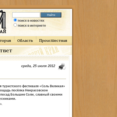
поиск в новостях
поиск в интернете
тория
Область
Происшествия
ответ
среда, 25 июля 2012
я туристского фестиваля «Соль Великая»
лощадь посёлка Некрасовское
 посад Большие Соли, славный своими
усниками.
А.