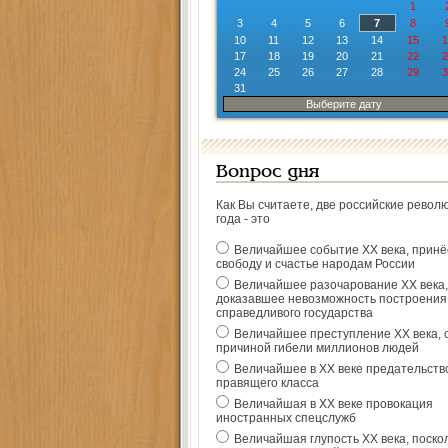
1
3
4
5
6
7
8
10
11
12
13
14
15
1
17
18
19
20
21
22
2
24
25
26
27
28
29
3
31
Выберите дату
Вопрос дня
Как Вы считаете, две российские револ
года - это
Величайшее событие ХХ века, прин
свободу и счастье народам России
Величайшее разочарование ХХ века,
доказавшее невозможность построения
справедливого государства
Величайшее преступление ХХ века, 
причиной гибели миллионов людей
Величайшее в ХХ веке предательств
правящего класса
Величайшая в ХХ веке провокация
иностранных спецслужб
Величайшая глупость ХХ века, поско