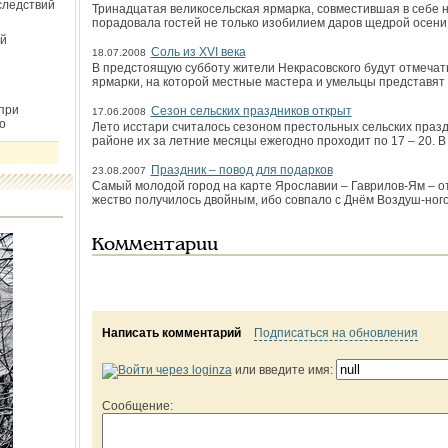
следствий
Тринадцатая великосельская ярмарка, совместившая в себе 
порадовала гостей не только изобилием даров щедрой осени
й
Соль из XVI века
18.07.2008
В предстоящую субботу жители Некрасовского будут отмечать
ярмарки, на которой местные мастера и умельцы представят 
при
Сезон сельских праздников открыт
17.06.2008
о
Лето исстари считалось сезоном престольных сельских празд
районе их за летние месяцы ежегодно проходит по 17 – 20. В
Праздник – повод для подарков
23.08.2007
Самый молодой город на карте Ярославии – Гаврилов-Ям – от
жество получилось двойным, ибо совпало с Днём Воздуш-ног
Комментарии
Написать комментарий
Подписаться на обновления
или введите имя:
Сообщение: