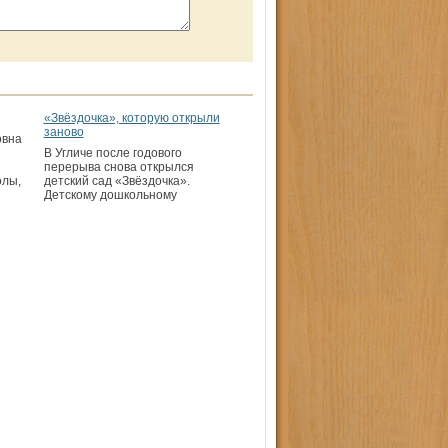
«Звёздочка», которую открыли
заново
овна
В Угличе после годового
перерыва снова открылся
олы,
детский сад «Звёздочка».
Детскому дошкольному