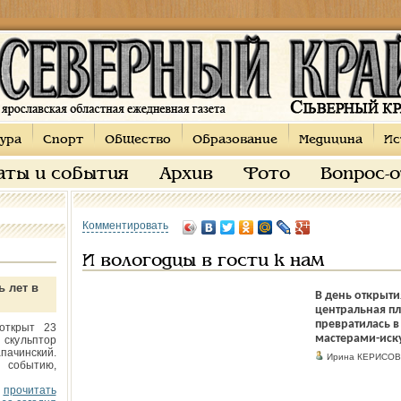
ура
Спорт
Общество
Образование
Медицина
Ис
аты и события
Архив
Фото
Вопрос-
Комментировать
И вологодцы в гости к нам
ь лет в
В день открыти
центральная п
превратилась в
открыт 23
мастерами-иск
 скульптор
пачинский.
Ирина КЕРИСОВ
 событию,
прочитать