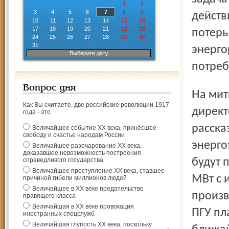
1
2
3
4
5
6
7
8
9
действ
10
11
12
13
14
15
16
17
18
19
20
21
22
23
потерь
24
25
26
27
28
29
30
31
энерго
Выберите дату
потреб
Вопрос дня
На митинге перед закладкой капсулы генеральный
Как Вы считаете, две российские революции 1917
директ
года - это
расска
Величайшее событие ХХ века, принёсшее
свободу и счастье народам России
энерго
Величайшее разочарование ХХ века,
доказавшее невозможность построения
справедливого государства
будут 
Величайшее преступление ХХ века, ставшее
МВт с 
причиной гибели миллионов людей
Величайшее в ХХ веке предательство
произв
правящего класса
Величайшая в ХХ веке провокация
ПГУ пл
иностранных спецслужб
Величайшая глупость ХХ века, поскольку