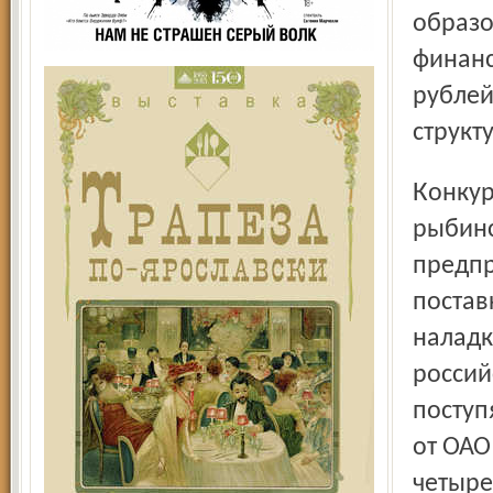
образо
финанс
рублей
структ
Конкурс на строительство станции «под ключ» выиграло
рыбинс
предпр
постав
наладк
россий
поступ
от ОАО
четыре