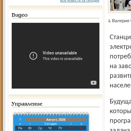
Все новости за сегодня
Видео
Валери
Станция предназначена для производства
электр
потреб
на зав
развит
населе
Будущая установка – один из шести пилотных проектов,
Управление
которы
програ
?
Август, 2026
«
‹
Сегодня
›
»
Пн
Вт
Ср
Чт
Пт
Сб
Вс
задача