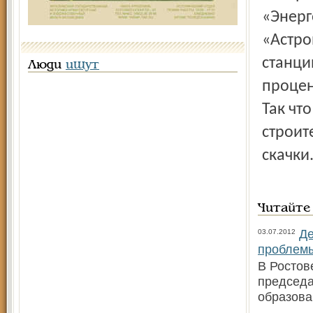
«Энерг
«Астро
станци
Люди
ищут
процен
Так что
строит
скачки
Читайте
Де
03.07.2012
проблем
В Ростов
председа
образова