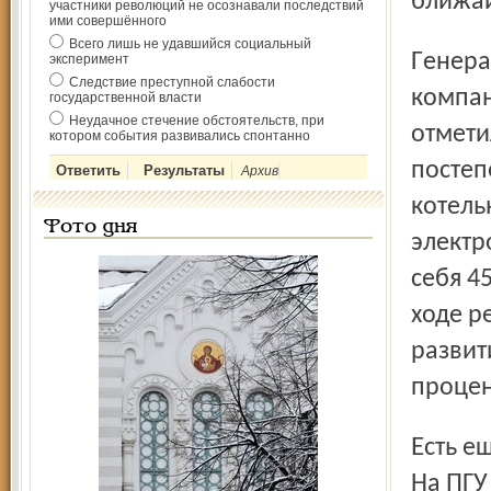
ближай
участники революций не осознавали последствий
ими совершённого
Всего лишь не удавшийся социальный
Генеральный директор «Ярославской генерирующей
эксперимент
Следствие преступной слабости
компан
государственной власти
Неудачное стечение обстоятельств, при
отмети
котором события развивались спонтанно
посте
Архив
котель
Фото дня
электр
себя 4
ходе р
развит
процен
Есть ещё одна сторона медали – стабилизация тарифов.
На ПГУ