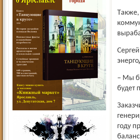
Также, заметил он, население получит дополнительные
коммун
выраба
Сергей Алексеевич, остановившись на вопросе снижения
энерго
– Мы будем развивать и дальше малую энергетику. Это
будет 
Заказчик строительства – ОАО «Ярославская
генери
году п
баланс