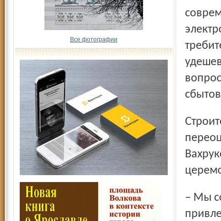
соврем
электр
Все фотографии
требит
удешев
вопрос
сбытов
Строительство парогазовой установки трудно
переоц
Вахрук
церемо
– Мы создаём новые возможности для развития бизнеса,
привле