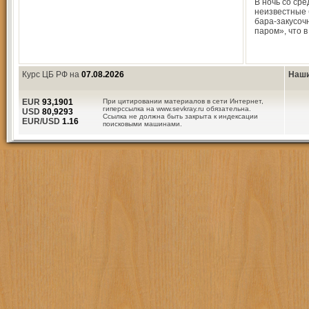
В ночь со сре
неизвестные 
бара-закусоч
паром», что в
Курс ЦБ РФ на
07.08.2026
Наши
EUR
93,1901
При цитировании материалов в сети Интернет,
гиперссылка на www.sevkray.ru обязательна.
USD
80,9293
Ссылка не должна быть закрыта к индексации
EUR/USD
1.16
поисковыми машинами.