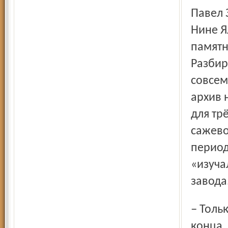
Павел 
Нине Я
памятн
Разбир
совсем
архив 
для тр
сажево
период
«изуча
завода
– Только бы у меня хватило времени довести дело до
конца.