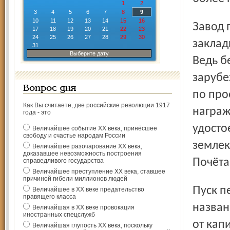
1
2
3
4
5
6
7
8
9
10
11
12
13
14
15
16
Завод просуществовал почти полвека. Он участвовал в
17
18
19
20
21
22
23
24
25
26
27
28
29
30
заклад
31
Выберите дату
Ведь б
зарубе
Вопрос дня
по про
Как Вы считаете, две российские революции 1917
награж
года - это
удосто
Величайшее событие ХХ века, принёсшее
свободу и счастье народам России
землек
Величайшее разочарование ХХ века,
доказавшее невозможность построения
Почёта
справедливого государства
Величайшее преступление ХХ века, ставшее
причиной гибели миллионов людей
Пуск первой очереди завода 18 августа 1933 года был
Величайшее в ХХ веке предательство
правящего класса
назван
Величайшая в ХХ веке провокация
иностранных спецслужб
от кап
Величайшая глупость ХХ века, поскольку