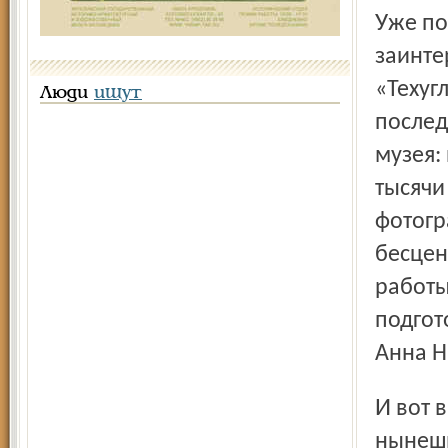
Уже после ликвидации завода его историей
заинте
«Техуг
Люди
ищут
послед
музея:
тысячи
фотогр
бесцен
работы
подгот
Анна Н
И вот в преддверии грядущего 80-летия ЯСЗ директор его
нынешн