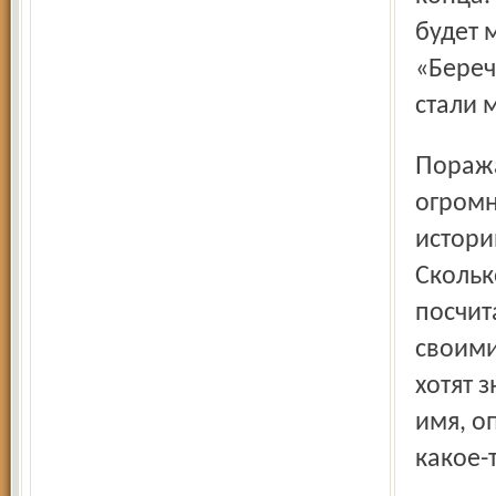
будет 
«Беречь
стали 
Поражают такие люди. Скромно и упрямо делают они
огромн
истори
Скольк
посчит
своими
хотят 
имя, о
какое-