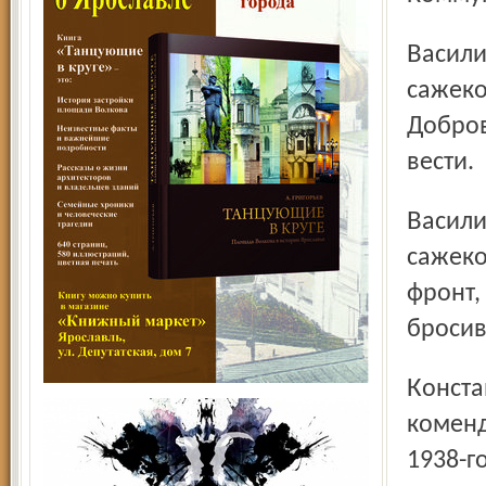
Василий Васильевич Карпов – маляр-штукатур,
сажеко
Добров
вести.
Василий Геннадьевич Травников – землекоп,
сажеко
фронт,
бросив
Константин Павлович Жильцов – разнорабочий,
коменд
1938-г