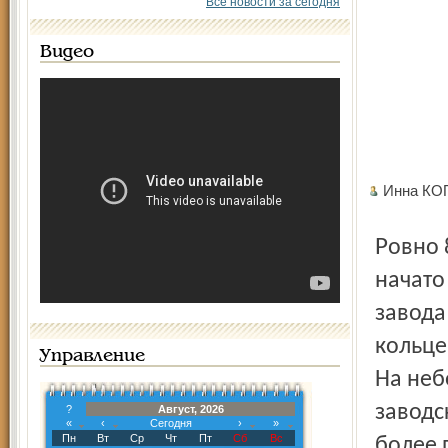
Все новости за сегодня
Видео
Инна К
Ровно 80 лет назад, летом 1931-го, у нас в Ярославле было
начато
завода
кольце
Управление
На неб
заводс
?
Август, 2026
«
‹
Сегодня
›
»
Пн
Вт
Ср
Чт
Пт
Сб
Вс
более 