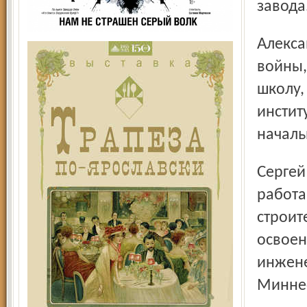
завода
Александр Григорьевич Луневич приехал на завод после
войны,
школу,
инстит
началь
Сергей Фёдорович Степанов, с 1952-го по 1961 год
работа
строит
освоен
инжене
Минне