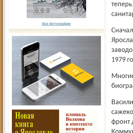
теперь
санита
Все фотографии
Сначала предприятие стало называться цехом № 8
Яросла
заводо
1979 г
Многие строители и первые рабочие завода имели яркие
биогра
Василий Иванович Смирнов – землекоп,
сажеко
фронт 
Коммун