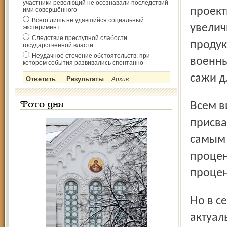
участники революций не осознавали последствий
проект
ими совершённого
Всего лишь не удавшийся социальный
увелич
эксперимент
Следствие преступной слабости
продук
государственной власти
Неудачное стечение обстоятельств, при
военны
котором события развивались спонтанно
сажи д
Архив
Всем видам выпускаемой им продукции неуклонно
Фото дня
присва
самым 
процен
процен
Но в середине 1960-х Ярославский совнархоз поставил
актуал