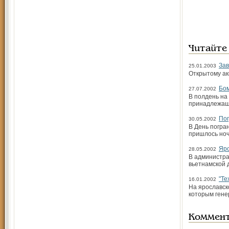
Читайте
Зав
25.01.2003
Открытому ак
Бо
27.07.2002
В полдень на
принадлежаще
По
30.05.2002
В День погра
пришлось ноч
Яро
28.05.2002
В администра
вьетнамской 
"Те
16.01.2002
На ярославск
которым гене
Коммен