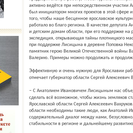
активно ведётся при непосредственном участии 
был инициатором многих проектов в этой сфере и
того, чтобы наше бесценное ярославское культур
работало во благо региона. В качестве депутата
и детским домам области, при его поддержке на 
экспедиция, открывающая тайны плотницкого мас
при поддержке Лисицына в деревне Поповка Неко
памятник герою Великой Отечественной войны Ва
Валерию. Примеры можно продолжать и продолж
Эффективную и очень нужную для Ярославии работу Анатолия Ивановича Лисицына
отмечает губернатор области Сергей Алексеевич В
– С Анатолием Ивановичем Лисицыным нас объединяет забота о регионе, желание
сделать всё возможное, чтобы жизнь земляков ста
Ярославской области Сергей Алексеевич Вахруков.
области необходимы такие люди, как Анатолий И
содержательный диалог между нами, безусловно
стабильности в регионе и дальнейшему развитию