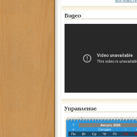
Все новости
Видео
Управление
?
Август, 2026
«
‹
Сегодня
›
Пн
Вт
Ср
Чт
Пт
Сб
В