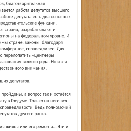
чивается работа депутатов высшего
работе депутата есть два основных
представительские функции.
я страна, разрабатывают и
егионы на федеральном уровне. И
имы стране, законы, благодаря
комфортнее, справедливее. Для
но перелопатить «центнеры
ласования всякого рода. Но и эта
бщественного внимания.
аших депутатов.
у в Госдуме. Только на него вся
 справедливости. Ведь полномочий
путатов другого ранга.