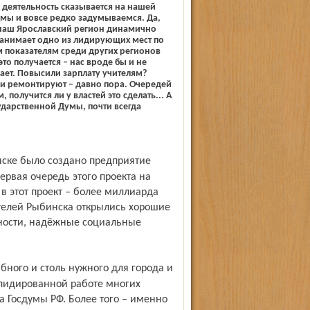
х деятельность сказывается на нашей
мы и вовсе редко задумываемся. Да,
 наш Ярославский регион динамично
занимает одно из лидирующих мест по
 показателям среди других регионов
это получается – нас вроде бы и не
ает. Повысили зарплату учителям?
и ремонтируют – давно пора. Очередей
, получится ли у властей это сделать... А
ударственной Думы, почти всегда
рвая очередь этого проекта на
 этот проект – более миллиарда
ителей Рыбинска открылись хорошие
жности, надёжные социальные
олидированной работе многих
а Госдумы РФ. Более того – именно