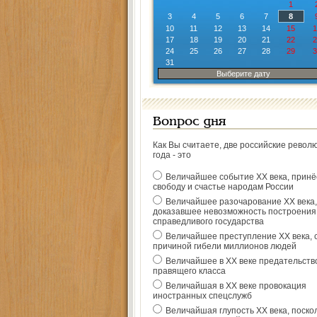
1
3
4
5
6
7
8
10
11
12
13
14
15
1
17
18
19
20
21
22
2
24
25
26
27
28
29
3
31
Выберите дату
Вопрос дня
Как Вы считаете, две российские револ
года - это
Величайшее событие ХХ века, прин
свободу и счастье народам России
Величайшее разочарование ХХ века,
доказавшее невозможность построения
справедливого государства
Величайшее преступление ХХ века, 
причиной гибели миллионов людей
Величайшее в ХХ веке предательств
правящего класса
Величайшая в ХХ веке провокация
иностранных спецслужб
Величайшая глупость ХХ века, поско