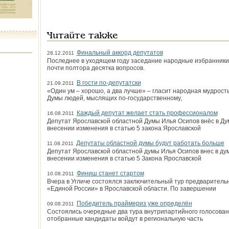
Читайте также
Финальный аккорд депутатов
28.12.2011
Последнее в уходящем году заседание народные избранники 
почти полтора десятка вопросов.
В гости по-депутатски
21.09.2011
«Один ум – хорошо, а два лучше» – гласит народная мудрост
Думы людей, мыслящих по-государственному,
Каждый депутат желает стать профессионалом
16.08.2011
Депутат Ярославской областной Думы Илья Осипов внёс в Ду
внесении изменения в статью 5 закона Ярославской
Депутаты областной думы будут работать больше
11.08.2011
Депутат Ярославской областной думы Илья Осипов внес в дум
внесении изменения в статью 5 Закона Ярославской
Финиш станет стартом
10.08.2011
Вчера в Угличе состоялся заключительный тур предваритель
«Единой России» в Ярославской области. По завершении
Победитель праймериз уже определён
09.08.2011
Состоялись очередные два тура внутрипартийного голосован
отобранные кандидаты войдут в региональную часть