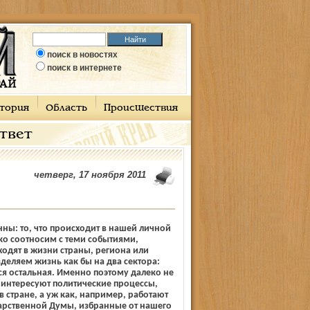
поиск в новостях
поиск в интернете
тория
Область
Происшествия
ответ
четверг, 17 ноября 2011
ны: то, что происходит в нашей личной
о соотносим с теми событиями,
одят в жизни страны, региона или
деляем жизнь как бы на два сектора:
ся остальная. Именно поэтому далеко не
 интересуют политические процессы,
 стране, а уж как, например, работают
арственной Думы, избранные от нашего