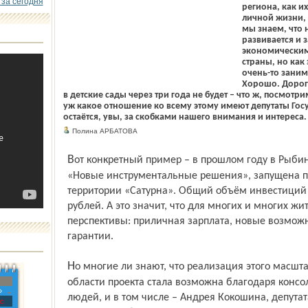
 за сегодня
региона, как и
личной жизни, 
мы знаем, что
развивается и 
экономическим
страны, но как 
очень-то заним
Хорошо. Дорог
в детские сады через три года не будет – что ж, посмотрим
уж какое отношение ко всему этому имеют депутаты Гос
остаётся, увы, за скобками нашего внимания и интереса.
Полина АРБАТОВА
Вот конкретный пример – в прошлом году в Рыбинске было создано предприятие
«Новые инструментальные решения», запущена пе
территории «Сатурна». Общий объём инвестиций в
рублей. А это значит, что для многих и многих ж
перспективы: приличная зарплата, новые возмо
гарантии.
Но многие ли знают, что реализация этого масштабного и столь нужного для города и
области проекта стала возможна благодаря конс
»
людей, и в том числе – Андрея Кокошина, депутат
с