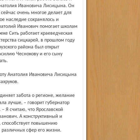
Анатолия Ивановича Лисицына. Он
 сейчас очень многое делает для
ное наследие сохранялось и
 Анатолий Иванович помогает школам
реке Сить работает краеведческая
терства сицкарей, в прошлом году
узского района был открыт
силию Чеснокову и его сыну
ать.
ахруков.
ла лучше, – говорит губернатор
 – Я считаю, что Ярославской
ванович. А конструктивный и
, способствует повышению
 различных сфер его жизни.