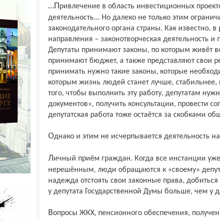
…Привлечение в область инвестиционных проектов, благотворительная
деятельность... Но далеко не только этим ограни
законодательного органа страны. Как известно, в 
направления – законотворческая деятельность и 
Депутаты принимают законы, по которым живёт вс
принимают бюджет, а также представляют свои р
принимать нужно такие законы, которые необход
которым жизнь людей станет лучше, стабильнее, 
того, чтобы выполнить эту работу, депутатам нуж
документов», получить консультации, провести сог
депутатская работа тоже остаётся за скобками о
Однако и этим не исчерпывается деятельность н
Личный приём граждан. Когда все инстанции уже пройдены, а вопрос так и остаётся
нерешённым, люди обращаются к «своему» депутат
надежда отстоять свои законные права, добиться
у депутата Государственной Думы больше, чем у де
Вопросы ЖКХ, пенсионного обеспечения, получения жилья или его ремонта… Эти и