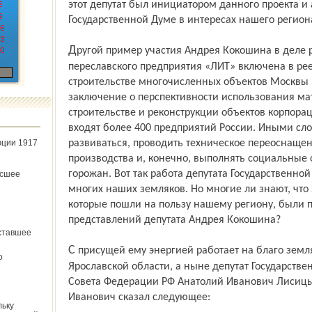
этот депутат был инициатором данного проекта и 
2
9
Государственной Думе в интересах нашего регион
6
3
Другой пример участия Андрея Кокошина в деле развития региона: продукция
0
переслав­ского предприятия «ЛИТ» включена в ре
строительстве многочисленных объектов Москвы 
заключение о перспективности использования ма
строительстве и реконструкции объектов корпорац
входят более 400 предприятий России. Иными сло
юции 1917
развиваться, проводить техническое переоснаще
производства и, конечно, выполнять социальные 
горожан. Вот так работа депутата Государственно
ёсшее
многих наших земляков. Но многие ли знают, что 
которые пошли на пользу нашему региону, были 
представлений депутата Андрея Кокошина?
ставшее
С присущей ему энергией работает на благо земляков бывший губернатор
о
Ярославской области, а ныне депутат Государств
Совета Федерации РФ Анатолий Иванович Лисицы
Иванович сказал следующее:
льку