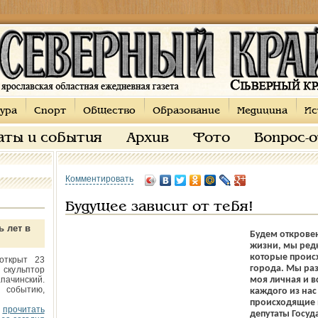
ура
Спорт
Общество
Образование
Медицина
Ис
аты и события
Архив
Фото
Вопрос-
Комментировать
Будущее зависит от тебя!
ь лет в
Будем откровен
жизни, мы редк
которые происх
открыт 23
города. Мы раз
 скульптор
пачинский.
моя личная и в
 событию,
каждого из нас
происходящие в
прочитать
депутаты Госуд