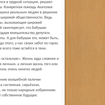
хся в трудной ситуации, решают
на. Конкретная помощь Анатолия
ошина реальным людям в решении
а широкой общественности. Ведь
мы, вызывающие широкий
 заинтересует, что бабушка-
одаря вмешатель­ству депутата
ты. А для бабушки это, может быть,
 этого, у нас своих забот по горло.
всего тоже остаётся в тени.
я личным, а личная жизнь того или
изнь очень многих людей.
на системная, серьёзная,
о, не только народные избранники.
ё собственное будущее.