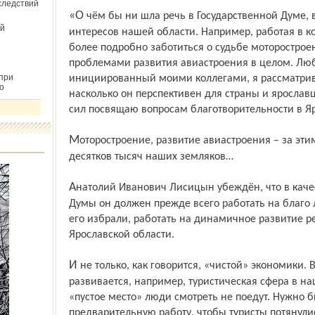
следствий
«О чём бы ни шла речь в Государственной Думе, все решения я принимаю с учётом
й
интересов нашей области. Например, работая в ко
более подробно заботиться о судьбе моторостро
проблемами развития авиастроения в целом. Люб
при
инициированный моими коллегами, я рассматрив
о
насколько он перспективен для страны и ярославц
сил посвящаю вопросам благотворительности в Яр
Моторостроение, развитие авиастроения – за этими словами жизни и судьбы
десятков тысяч наших земляков…
Анатолий Иванович Лисицын убеждён, что в качестве депутата Государственной
Думы он должен прежде всего работать на благо 
его избрали, работать на динамичное развитие р
Ярославской области.
И не только, как говорится, «чистой» экономики. Все мы видим, как активно
развивается, например, туристическая сфера в на
«пустое место» люди смотреть не поедут. Нужно 
предварительную работу, чтобы туристы потянулис