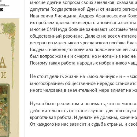
многие другие вопросы своих земляков, оказавши
депутаты Государ­ственной Думы от нашего регио
Ивановича Лисицына, Андрея Афанасьевича Кок
их проблем далеко не всегда становится известн
многие СМИ куда больше занимают «острые» те
общественный резонанс. Далеко не всех читателей
ветеран из маленького ярославского посёлка благ
Госдумы наконец-то получила положенные ей льго
был вопрос жизни и смерти, но многим из нас не до
Поэтому такая работа народных избранников чаще 
Не стоит делить жизнь на «мою личную» и – «всю остальную». Жизнь куда сложнее и
многообразнее: общественное нередко становитс
иного человека в значительной мере влияет на ж
Нужно быть реалистом и понимать, что по мановению волшебной палочки
действительность не станет лучше, для этого нуж
кропотливая работа. И делать её должны, конечн
От каждого из нас зависит и судьба страны, и сво