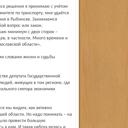
митете по транспорту, мне удаётся
ения в Рыбинске. Занимаемся
ой вопрос или закон,
аю минимум с двух сторон –
ев, в частности. Много времени и
ославской области».
людей, живущих в том регионе, где
еального сектора экономики
шей области. Но надо понимать – на
было провести большую
ь к нам. И такая работа велась и