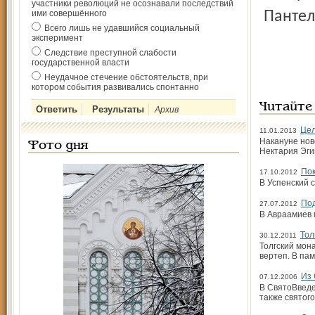
участники революций не осознавали последствий
ими совершённого
Пантел
Всего лишь не удавшийся социальный
эксперимент
Следствие преступной слабости
государственной власти
Неудачное стечение обстоятельств, при
котором события развивались спонтанно
Читайте
Архив
Цел
11.01.2013
Накануне нов
Фото дня
Нектария Эги
По
17.10.2012
В Успенский 
Под
27.07.2012
В Авраамиев 
Тол
30.12.2011
Толгский мон
вертеп. В па
Из 
07.12.2006
В Свято­Введ
также святог