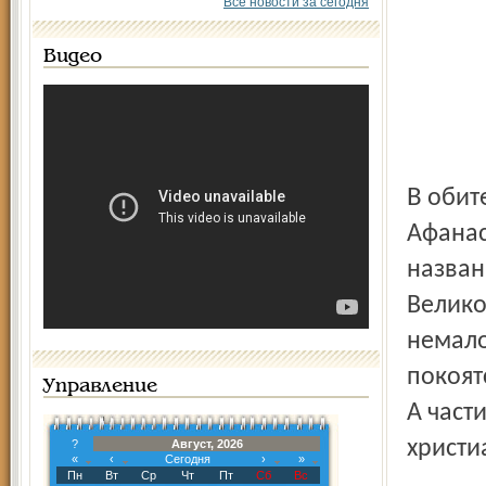
Все новости за сегодня
Видео
В обители готовятся к торжественной встрече святыни.
Афанас
назван
Велико
немало
покоят
Управление
А част
христи
?
Август, 2026
«
‹
Сегодня
›
»
Пн
Вт
Ср
Чт
Пт
Сб
Вс