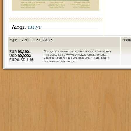
Люди
ищут
Курс ЦБ РФ на
06.08.2026
Наши
EUR
93,1901
При цитировании материалов в сети Интернет,
гиперссылка на www.sevkray.ru обязательна.
USD
80,9293
Ссылка не должна быть закрыта к индексации
EUR/USD
1.16
поисковыми машинами.