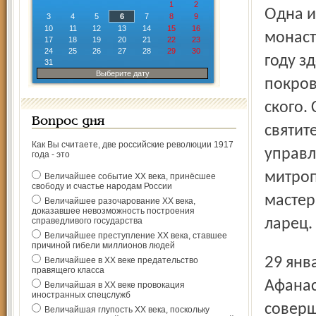
1
2
Одна из них теперь будет в Ярославле. Она останется в
3
4
5
6
7
8
9
10
11
12
13
14
15
16
монаст
17
18
19
20
21
22
23
24
25
26
27
28
29
30
году з
31
Выберите дату
по­кро
ского.
Вопрос дня
святит
Как Вы считаете, две российские революции 1917
управл
года - это
митроп
Величайшее событие ХХ века, принёсшее
свободу и счастье народам России
мастер
Величайшее разочарование ХХ века,
доказавшее невозможность построения
справедливого государства
ларец.
Величайшее преступление ХХ века, ставшее
причиной гибели миллионов людей
29 января, накануне престольного праздника, в Кирилло-
Величайшее в ХХ веке предательство
правящего класса
Афанас
Величайшая в ХХ веке провокация
иностранных спецслужб
соверш
Величайшая глупость ХХ века, поскольку