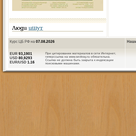
Люди
ищут
Курс ЦБ РФ на
07.08.2026
Наши
EUR
93,1901
При цитировании материалов в сети Интернет,
гиперссылка на www.sevkray.ru обязательна.
USD
80,9293
Ссылка не должна быть закрыта к индексации
EUR/USD
1.16
поисковыми машинами.