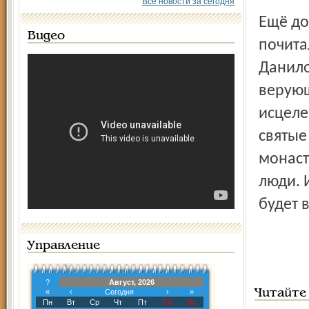
Все новости за сегодня
Ещё до прославления в лике святых люди знали и
Видео
почита
Данило
верующ
исцеле
святые
монаст
люди. 
будет 
Управление
?
Август, 2026
«
‹
Сегодня
›
»
Читайте
Пн
Вт
Ср
Чт
Пт
Сб
Вс