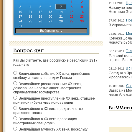
1
2
Цел
11.01.2013
3
4
5
6
7
8
9
Накануне нов
Нектария Эги
10
11
12
13
14
15
16
17
18
19
20
21
22
23
Под
27.07.2012
24
25
26
27
28
29
30
В Авраамиев 
31
Выберите дату
Мо
28.01.2012
Ковчежец с ч
монастырь Яр
Вопрос дня
Тол
30.12.2011
Толгский мон
вертеп. В па
Как Вы считаете, две российские революции 1917
года - это
В Я
02.10.2011
Сегодня в Яр
Величайшее событие ХХ века, принёсшее
Ярославской 
свободу и счастье народам России
Величайшее разочарование ХХ века,
Свя
10.09.2003
доказавшее невозможность построения
Завтра из Мо
справедливого государства
князя Алекса
Величайшее преступление ХХ века, ставшее
причиной гибели миллионов людей
Коммен
Величайшее в ХХ веке предательство
правящего класса
Величайшая в ХХ веке провокация
иностранных спецслужб
Величайшая глупость ХХ века, поскольку