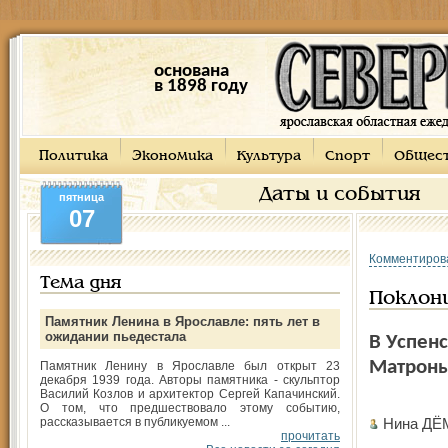
основана
в 1898 году
Политика
Экономика
Культура
Спорт
Общес
Даты и события
пятница
07
Комментиров
Тема дня
Поклон
Памятник Ленина в Ярославле: пять лет в
ожидании пьедестала
В Успен
Матроны
Памятник Ленину в Ярославле был открыт 23
декабря 1939 года. Авторы памятника - скульптор
Василий Козлов и архитектор Сергей Капачинский.
О том, что предшествовало этому событию,
рассказывается в публикуемом ...
Нина ДЁ
прочитать