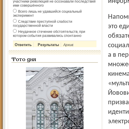
информ
участники революций не осознавали последствий
ими совершённого
Всего лишь не удавшийся социальный
Напомним, что универсальная электронная карта (УЭК) –
эксперимент
Следствие преступной слабости
это ед
государственной власти
Неудачное стечение обстоятельств, при
обязат
котором события развивались спонтанно
социал
Архив
а в пе
Фото дня
множес
кинема
«мульт
Йовови
призва
иденти
электр