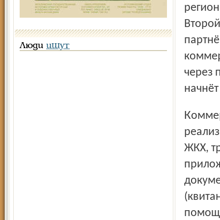
регион
Второй
партнё
Люди
ищут
коммер
через 
начнёт
Коммерческие услуги, которые предполагается
реализ
ЖКХ, т
прилож
докуме
(квита
помощь