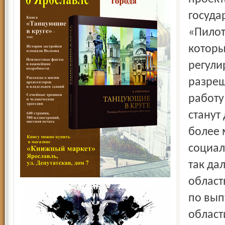
государ
«Пилот
которы
регули
разреш
работу
станут
более 
социал
так да
област
по вып
област