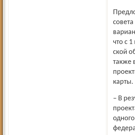
Предложив к рассмотрению и обсуждению участниками
совета
вариан
что с 1
ской о
также 
проект
карты.
– В результате достижения высоких темпов развития
проект
одного
федера