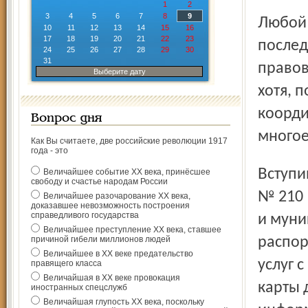
1
2
3
4
5
6
7
8
9
Любой глобальный проект подразумевает ряд
10
11
12
13
14
15
16
17
18
19
20
21
22
23
послед
24
25
26
27
28
29
30
31
правов
Выберите дату
хотя, 
коорди
Вопрос дня
многое
Как Вы считаете, две российские революции 1917
года - это
Вступивший в силу в июле 2010 года федеральный закон
Величайшее событие ХХ века, принёсшее
свободу и счастье народам России
№ 210 
Величайшее разочарование ХХ века,
доказавшее невозможность построения
справедливого государства
и муни
Величайшее преступление ХХ века, ставшее
причиной гибели миллионов людей
распор
Величайшее в ХХ веке предательство
услуг 
правящего класса
Величайшая в ХХ веке провокация
карты 
иностранных спецслужб
Величайшая глупость ХХ века, поскольку