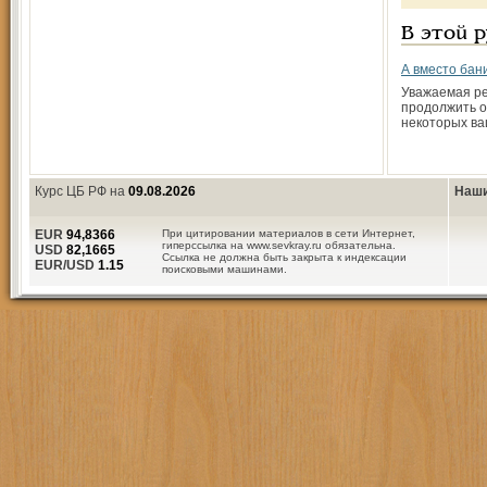
В этой 
А вместо бан
Уважаемая ре
продолжить 
некоторых ва
Курс ЦБ РФ на
09.08.2026
Наши
EUR
94,8366
При цитировании материалов в сети Интернет,
гиперссылка на www.sevkray.ru обязательна.
USD
82,1665
Ссылка не должна быть закрыта к индексации
EUR/USD
1.15
поисковыми машинами.