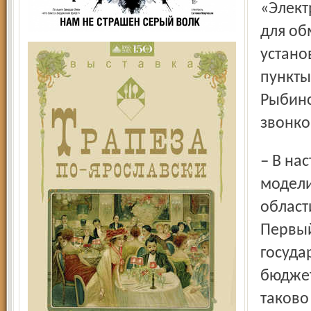
«Элект
для об
устано
пункты
Рыбинс
звонко
– В настоящий момент обсуждаются два варианта бизнес-
модели
област
Первый
госуда
бюджет
таково