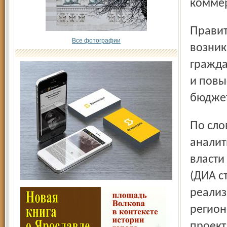
коммер
Правительство может не только успешно решать
Все фотографии
возник
гражда
и повы
бюджет
По словам директора департамента информационно-
аналит
власти
(ДИА с
реализ
регион
проект