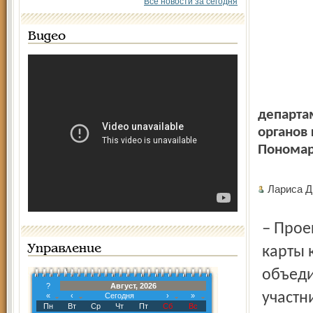
Все новости за сегодня
Видео
департа
органов
Пономар
Лариса Д
– Проект по внедрению универсальной электронной
Управление
карты 
объеди
?
Август, 2026
участн
«
‹
Сегодня
›
»
Пн
Вт
Ср
Чт
Пт
Сб
Вс