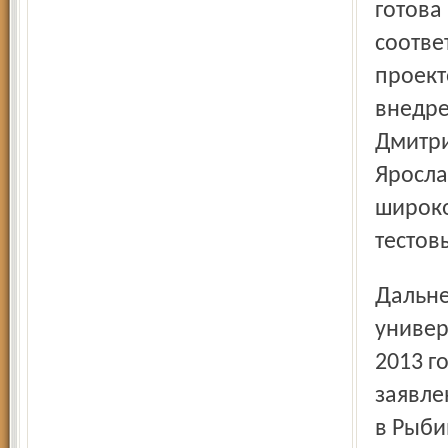
готова
соотве
проект
внедре
Дмитри
Яросла
широко
тестовы
Дальнейшие перспективы в плане внедрения
универ
2013 г
заявле
в Рыби