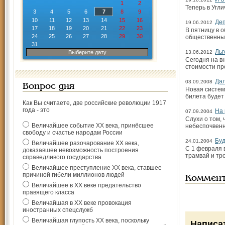
1
2
Теперь в Угли
3
4
5
6
7
8
9
10
11
12
13
14
15
16
Деп
19.06.2012
17
18
19
20
21
22
23
В пятницу в 
24
25
26
27
28
29
30
общественны
31
Льг
Выберите дату
13.06.2012
Сегодня на в
стоимости пр
Да
03.09.2008
Вопрос дня
Новая систем
билета будет
Как Вы считаете, две российские революции 1917
года - это
На 
07.09.2004
Слухи о том,
Величайшее событие ХХ века, принёсшее
небеспочвенн
свободу и счастье народам России
Буд
24.01.2004
Величайшее разочарование ХХ века,
С 1 февраля 
доказавшее невозможность построения
трамвай и тр
справедливого государства
Величайшее преступление ХХ века, ставшее
причиной гибели миллионов людей
Коммен
Величайшее в ХХ веке предательство
правящего класса
Величайшая в ХХ веке провокация
иностранных спецслужб
Величайшая глупость ХХ века, поскольку
Написа