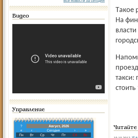
Все новости за сегодня
Такое решение приняли вчера депутаты муниципалитета.
Видео
На фин
власти
город­
Напомним, что с 19 июня в Ярославле повысятся цены на
проезд
такси:
стоить
Управление
?
Август, 2026
Читайте
«
‹
Сегодня
›
»
Пн
Вт
Ср
Чт
Пт
Сб
Вс
И в
19.10.2012