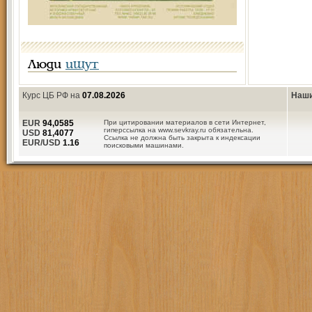
Люди
ищут
Курс ЦБ РФ на
07.08.2026
Наши
EUR
94,0585
При цитировании материалов в сети Интернет,
гиперссылка на www.sevkray.ru обязательна.
USD
81,4077
Ссылка не должна быть закрыта к индексации
EUR/USD
1.16
поисковыми машинами.