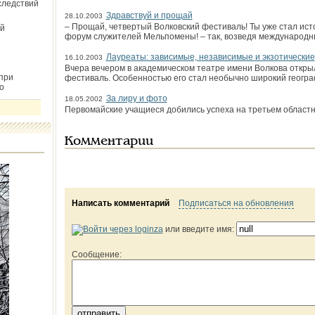
следствий
Здравствуй и прощай
28.10.2003
– Прощай, четвертый Волковский фестиваль! Ты уже стал исто
й
форум служителей Мельпомены! – так, возведя международ
Лауреаты: зависимые, независимые и экзотические
16.10.2003
Вчера вечером в академическом театре имени Волкова откры
при
фестиваль. Особенностью его стал необычно широкий геогр
о
За лиру и фото
18.05.2002
Первомайские учащиеся добились успеха на третьем областн
Комментарии
Написать комментарий
Подписаться на обновления
или введите имя:
Сообщение: