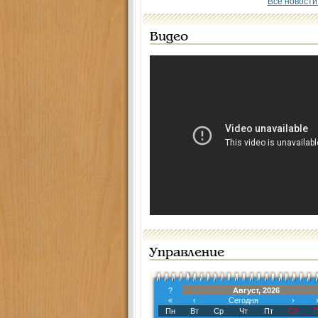
Все новости
Видео
Управление
?
Август, 2026
«
‹
Сегодня
›
Пн
Вт
Ср
Чт
Пт
Сб
В