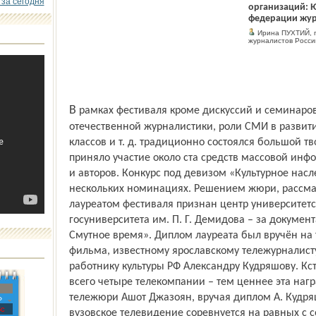
 за сегодня
организаций: 
федерации жур
Ирина ПУХТИЙ, п
журналистов Росси
В рамках фестиваля кроме дискуссий и семинаров по самым актуальным проблемам
отечественной журналистики, роли СМИ в развити
классов и т. д. традиционно состоялся большой тв
приняло участие около ста средств массовой ин
и авторов. Конкурс под девизом «Культурное насл
нескольких номинациях. Решением жюри, рассм
лауреатом фестиваля признан центр университет­с
госуниверситета им. П. Г. Демидова – за докуме
Смутное время». Диплом лауреата был вручён на
фильма, известному ярославскому тележурналист
работнику культуры РФ Александру Кудряшову. Кст
всего четыре телекомпании – тем ценнее эта нагр
тележюри Ашот Джазоян, вручая диплом А. Кудряш
»
с
вузовское телевидение соревнуется на равных с