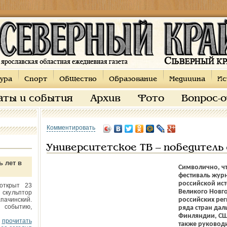
ура
Спорт
Общество
Образование
Медицина
Ис
аты и события
Архив
Фото
Вопрос-
Комментировать
Университетское ТВ – победитель
ь лет в
Символично, ч
фестиваль журн
российской ист
открыт 23
Великого Новг
 скульптор
пачинский.
российских рег
 событию,
ряда стран дал
Финляндии, США
прочитать
также руковод