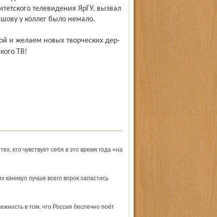
ситетского телевидения ЯрГУ, вызвал
яшову у коллег было немало.
кого ТВ!
ех, кто чувствует себя в это время года «на
 каникул лучше всего впрок запастись
ежность в том, что Россия беспечно поёт