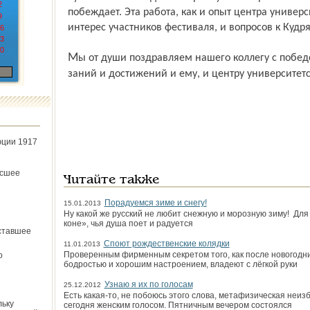
2
побеждает. Эта работа, как и опыт центра универ
9
интерес участников фестиваля, и вопросов к Кудр
6
3
0
Мы от души поздравляем нашего коллегу с победой и желаем новых творческих дер­
заний и достижений и ему, и центру университетс
юции 1917
ёсшее
Читайте также
Порадуемся зиме и снегу!
15.01.2013
Ну какой же русский не любит снежную и морозную зиму! Для т
коне», чья душа поет и радуется
ставшее
Споют рождественские колядки
11.01.2013
Проверенным фирменным секретом того, как после новогодних
о
бодростью и хорошим настроением, владеют с лёгкой руки
Узнаю я их по голосам
25.12.2012
Есть какая-то, не побоюсь этого слова, метафизическая неизб
льку
сегодня женским голосом. Пятничным вечером состоялся