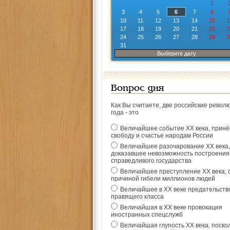
1
3
4
5
6
7
8
10
11
12
13
14
15
1
17
18
19
20
21
22
2
24
25
26
27
28
29
3
31
Выберите дату
Вопрос дня
Как Вы считаете, две российские револ
года - это
Величайшее событие ХХ века, прин
свободу и счастье народам России
Величайшее разочарование ХХ века,
доказавшее невозможность построения
справедливого государства
Величайшее преступление ХХ века, 
причиной гибели миллионов людей
Величайшее в ХХ веке предательств
правящего класса
Величайшая в ХХ веке провокация
иностранных спецслужб
Величайшая глупость ХХ века, поско