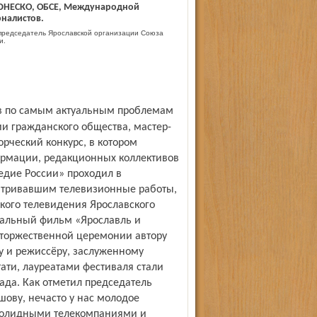
ЮНЕСКО, ОБСЕ, Международной
налистов.
редседатель Ярославской организации Союза
и.
и гражданского общества, мастер-
орческий конкурс, в котором
формации, редакционных коллективов
едие России» проходил в
атривавшим телевизионные работы,
кого телевидения Ярослав­ского
нтальный фильм «Ярославль и
 торжественной церемонии автору
у и режиссёру, заслуженному
ати, лауреатами фестиваля стали
ада. Как отметил председатель
ову, нечасто у нас молодое
 солидными телекомпаниями и