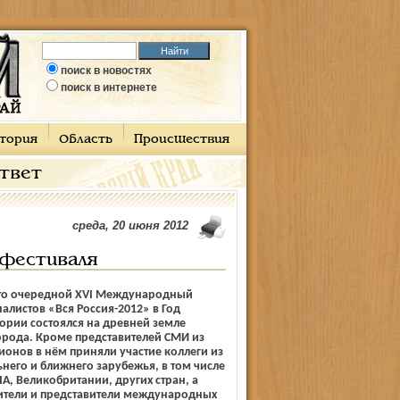
поиск в новостях
поиск в интернете
тория
Область
Происшествия
ответ
среда, 20 июня 2012
 фестиваля
то очередной XVI Международный
алистов «Вся Россия-2012» в Год
ории состоялся на древней земле
орода. Кроме представителей СМИ из
ионов в нём приняли участие коллеги из
ьнего и ближнего зарубежья, в том числе
, Великобритании, других стран, а
ители и представители международных