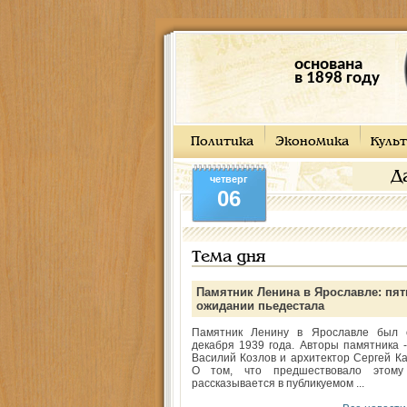
основана
в 1898 году
Политика
Экономика
Культ
Д
четверг
06
Тема дня
Памятник Ленина в Ярославле: пят
ожидании пьедестала
Памятник Ленину в Ярославле был 
декабря 1939 года. Авторы памятника -
Василий Козлов и архитектор Сергей Ка
О том, что предшествовало этому
рассказывается в публикуемом ...