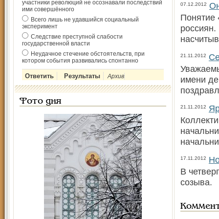
участники революций не осознавали последствий
Он
07.12.2012
ими совершённого
Понятие 
Всего лишь не удавшийся социальный
эксперимент
россиян.
Следствие преступной слабости
насчитыва
государственной власти
Неудачное стечение обстоятельств, при
Се
21.11.2012
котором события развивались спонтанно
Уважаемы
Архив
имени де
поздравл
Фото дня
Яр
21.11.2012
Коллекти
начальни
начальни
Но
17.11.2012
В четвер
созыва.
Коммен