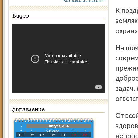
Все новости за сегодня
К поздравлениям присоединяются тысячи наших
Видео
земляк
охраня
На помощь работникам ГИБДД сегодня приходят самые
соврем
прежне
доброс
задач,
ответс
Управление
От всей души желаем всем сотрудникам ГИБДД крепкого
здоров
?
Август, 2026
«
‹
Сегодня
›
»
непрос
Пн
Вт
Ср
Чт
Пт
Сб
Вс