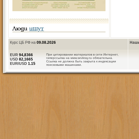
Люди
ищут
Курс ЦБ РФ на
09.08.2026
Наши
EUR
94,8366
При цитировании материалов в сети Интернет,
гиперссылка на www.sevkray.ru обязательна.
USD
82,1665
Ссылка не должна быть закрыта к индексации
EUR/USD
1.15
поисковыми машинами.