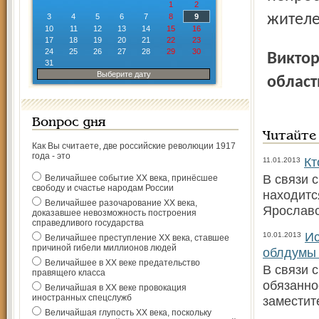
1
2
жителе
3
4
5
6
7
8
9
10
11
12
13
14
15
16
17
18
19
20
21
22
23
24
25
26
27
28
29
30
Виктор РОГОЦКИЙ, председатель Ярославской
31
Выберите дату
област
Вопрос дня
Читайте
Как Вы считаете, две российские революции 1917
года - это
Кт
11.01.2013
В связи 
Величайшее событие ХХ века, принёсшее
свободу и счастье народам России
находитс
Величайшее разочарование ХХ века,
Ярославс
доказавшее невозможность построения
справедливого государства
Ис
10.01.2013
Величайшее преступление ХХ века, ставшее
причиной гибели миллионов людей
облдумы 
Величайшее в ХХ веке предательство
В связи 
правящего класса
обязанно
Величайшая в ХХ веке провокация
иностранных спецслужб
заместит
Величайшая глупость ХХ века, поскольку