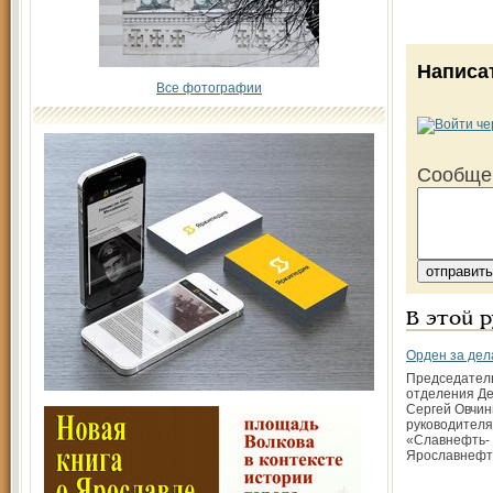
Написа
Все фотографии
Сообще
В этой 
Орден за де
Председатель
отделения Де
Сергей Овчин
руководител
«Славнефть-
Ярославнефт