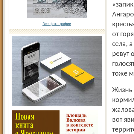
«запик
Ангаро
кресть
Все фотографии
от гор
села, 
ревут 
голося
тоже м
Жизнь в сибирских деревнях была налажена, жителей
кормил
жалова
вот яв
террит