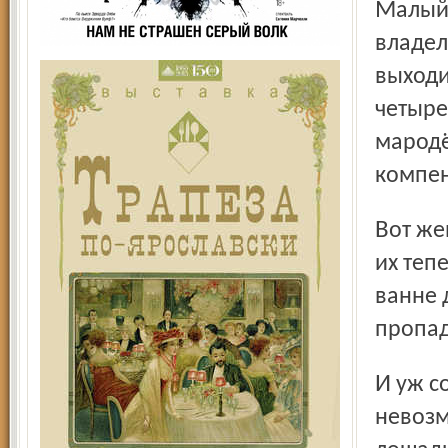
Малый бизнес, говорите? Вот нам показали женщину,
владел
выходи
четыре
мародё
компен
Вот женщина рыдает над своими любимыми козами: куда
их теп
ванне 
пропад
И уж совсем апокалиптическая сцена, которую забыть
невозм