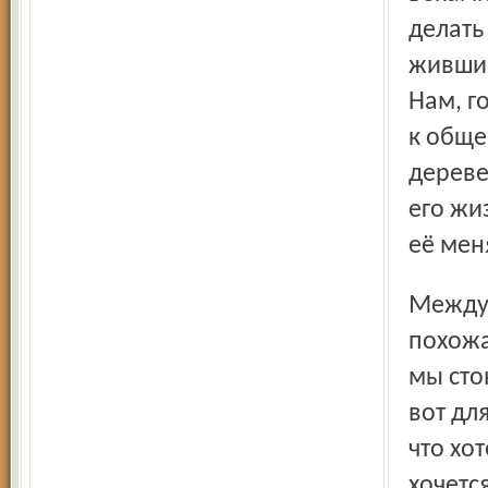
делать
жившие
Нам, г
к обще
дереве
его жиз
её мен
Между прочим, с горожанами ведь тоже приключилась
похожа
мы сто
вот дл
что хо
хочетс