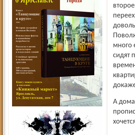
второе
переех
доволь
Поволж
много 
сидят 
времен
кварти
докаж
А дома-то горят и горят. И которые не горят, то туда
пропис
хочетс