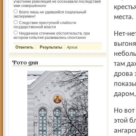
участники революций не осознавали последствий
ими совершённого
кресть
Всего лишь не удавшийся социальный
места.
эксперимент
Следствие преступной слабости
государственной власти
Нет-нет, совсем на улицу большую часть всё-таки не
Неудачное стечение обстоятельств, при
котором события развивались спонтанно
выгоня
Архив
неболь
Фото дня
там да
дрова 
показы
даром,
Но вот ведь беда: невольные переселенцы почему-то
этой б
ангарс