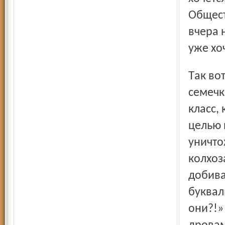
Общест
вчера н
уже хо
Так вот, по сравнению с крестьянской проблемой это
семечк
класс,
целью 
уничто
колхоз
добива
буквал
они?!»