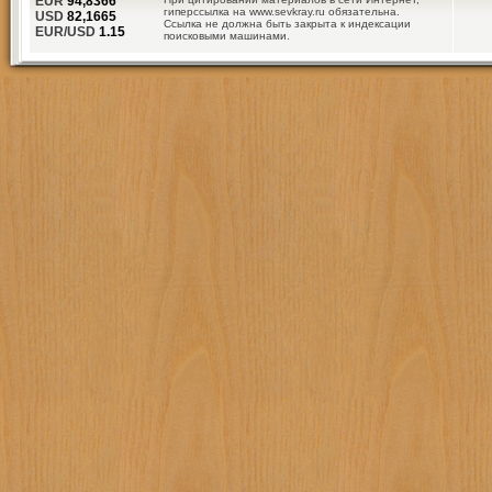
EUR
94,8366
гиперссылка на www.sevkray.ru обязательна.
USD
82,1665
Ссылка не должна быть закрыта к индексации
EUR/USD
1.15
поисковыми машинами.