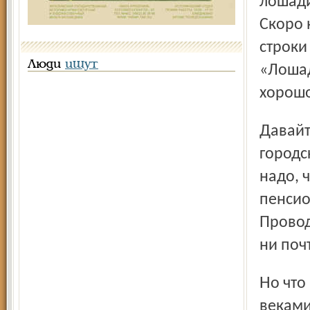
лошади
Скоро 
строки
Люди
ищут
«Лошад
хорошо
Давайте подумаем: 18 квадратных метров на человека в
городс
надо, 
пенсио
Провод
ни поч
Но что их, таёжных жителей, вырванных из привычной,
веками