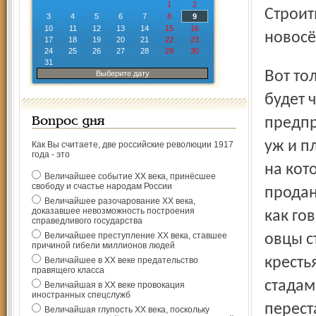
1
2
Строит
3
4
5
6
7
8
9
10
11
12
13
14
15
16
новосёл
17
18
19
20
21
22
23
24
25
26
27
28
29
30
31
Вот только при этом выясняются кое-какие детали. ГЭС
Выберите дату
будет 
предпр
Вопрос дня
уж и п
Как Вы считаете, две российские революции 1917
года - это
на кот
Величайшее событие ХХ века, принёсшее
свободу и счастье народам России
продан
Величайшее разочарование ХХ века,
доказавшее невозможность построения
как го
справедливого государства
Величайшее преступление ХХ века, ставшее
овцы с
причиной гибели миллионов людей
кресть
Величайшее в ХХ веке предательство
правящего класса
стадам
Величайшая в ХХ веке провокация
иностранных спецслужб
перест
Величайшая глупость ХХ века, поскольку