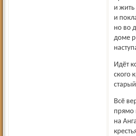
и жить
и покл
но во 
доме р
наступ
Идёт ко дну крестьянская Ангара, символ всего россий­
ского 
старый
Всё верно, но почему только «после нас»? Вот он, потоп,
прямо 
на Анг
кресть