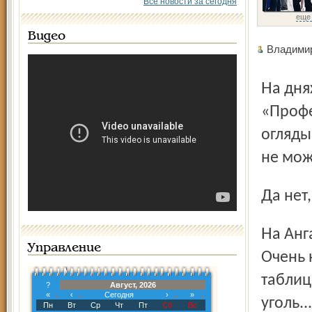
Все новости за сегодня
еще
Видео
Владимир
На днях НТВ показало очередную программу из серии
«Профе
оглядыв
не мож
Да не
На Ангаре строят четвёртую мощнейшую Богучанскую ГЭС.
Управление
Очень 
таблиц
?
Август, 2026
«
‹
Сегодня
›
»
уголь..
Пн
Вт
Ср
Чт
Пт
Сб
Вс