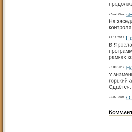
продолжа
«Р
27.12.2012
На засед
контроля
На
29.11.2012
В Яросла
программ
рамках к
На
27.08.2012
У знамен
горький 
Сдаётся, 
О 
22.07.2006
Коммен