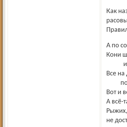
Как называется уничтожение групп населения по
расовы
Правил
А по 
Кони ш
и рж
Все на
покуд
Вот и в
А всё-
Рыжих
не дос