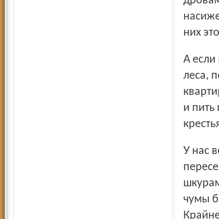
дровам
насиже
них эт
А если вы вырвете их из их манера, если лишите огорода,
леса, 
кварти
и пить
кресть
У нас ведь есть уже похожий печальный опыт, когда мы
пересе
шкурам
чумы б
Крайне