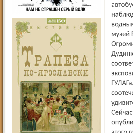
автобу
наблюд
водным
музей 
Огромн
Дудинк
соотве
экспоз
ГУЛАГа
соотеч
удивит
Сейчас
опубли
этого г