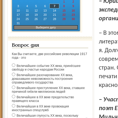
– Юрий Михайлович, расскажите подробнее о новой
1
2
3
4
5
6
7
8
9
экспед
10
11
12
13
14
15
16
17
18
19
20
21
22
23
орган
24
25
26
27
28
29
30
31
Выберите дату
– В этом нашем путешествии принимали участие
литера
Вопрос дня
я. Дол
Как Вы считаете, две российские революции 1917
года - это
соврем
Величайшее событие ХХ века, принёсшее
стран.
свободу и счастье народам России
Величайшее разочарование ХХ века,
печати
доказавшее невозможность построения
справедливого государства
красно
Величайшее преступление ХХ века, ставшее
причиной гибели миллионов людей
Величайшее в ХХ веке предательство
– Участниками этого путешествия стали также
правящего класса
Величайшая в ХХ веке провокация
поэт 
иностранных спецслужб
Величайшая глупость ХХ века, поскольку
Мильч