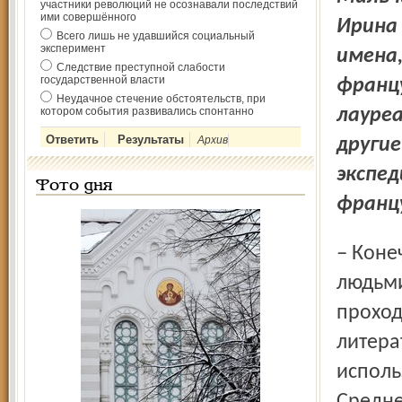
участники революций не осознавали последствий
ими совершённого
Ирина
Всего лишь не удавшийся социальный
эксперимент
имена
Следствие преступной слабости
государственной власти
францу
Неудачное стечение обстоятельств, при
котором события развивались спонтанно
лауреа
Архив
другие
экспед
Фото дня
франц
– Конечно, познакомиться ближе с русской культурой и
людьми
проход
литера
исполь