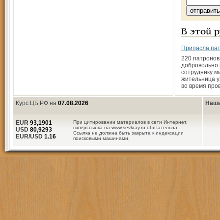
В этой 
Припасла па
220 патронов
добровольно
сотруднику м
жительница 
во время про
Курс ЦБ РФ на
07.08.2026
Наши
EUR
93,1901
При цитировании материалов в сети Интернет,
гиперссылка на www.sevkray.ru обязательна.
USD
80,9293
Ссылка не должна быть закрыта к индексации
EUR/USD
1.16
поисковыми машинами.