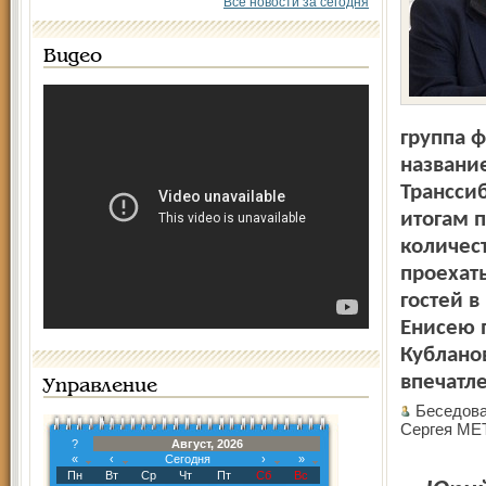
Все новости за сегодня
Видео
группа 
названи
Трансси
итогам 
количест
проехат
гостей в
Енисею 
Кублано
впечатле
Управление
Беседова
Сергея М
?
Август, 2026
«
‹
Сегодня
›
»
Пн
Вт
Ср
Чт
Пт
Сб
Вс