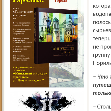
котора
водопа
полосы
сырьев
теперь
не про
группу
Нориль
– Что же запомнилось особенно искушённому
путеше
только
– Столько впечатлений, самых разных! Ехали сначала