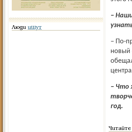
– Нашим читателям, вашим поклонникам интересно
узнать
Люди
ищут
– По-прежнему веду свои дневнички. Осенью выйдет мой
новый 
обещал
центра
– Что ж, ярославцы будут ждать обещанной
творче
год.
Читайте