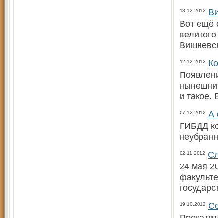
Ви
18.12.2012
Вот ещё 
великого
Вишневск
Ко
12.12.2012
Появлени
нынешним
и такое.
А 
07.12.2012
ГИБДД ко
неубранн
Сл
02.11.2012
24 мая 2
факульте
государс
Со
19.10.2012
Прокатит