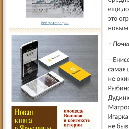
Средне
ещё до
это ог
Все фотографии
новым 
– Поч
– Енисей – проблемная северная река. Я – волжанин, и
самая 
не оки
Рыбинс
Дудинк
Матрос
Игарка
не быв