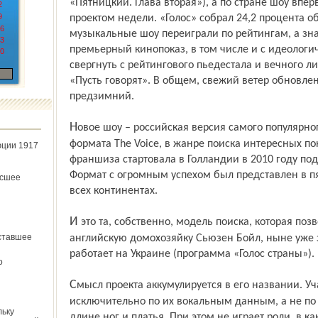
«Пятницкий. Глава вторая»), а по стране шоу вп
2
9
проектом недели. «Голос» собрал 24,2 процента 
6
музыкальные шоу переиграли по рейтингам, а знач
3
премьерный кинопоказ, в том числе и с идеологи
0
свергнуть с рейтингового пьедестала и вечного л
«Пусть говорят». В общем, свежий ветер обновле
предзимний.
Новое шоу – российская версия самого популярного международного музыкального
формата The Voice, в жанре поиска интересных п
юции 1917
франшиза стартовала в Голландии в 2010 году под 
Формат с огромным успехом был представлен в пя
ёсшее
всех континентах.
И это та, собственно, модель поиска, которая позволила вывести на свет 47-летнюю
ставшее
английскую домохозяйку Сьюзен Бойл, ныне уже 
работает на Украине (программа «Голос страны»).
о
Смысл проекта аккумулируется в его названии. Участников проекта отбирают
исключительно по их вокальным данным, а не по
льку
длине ног и платья. При этом не играет роли, в к