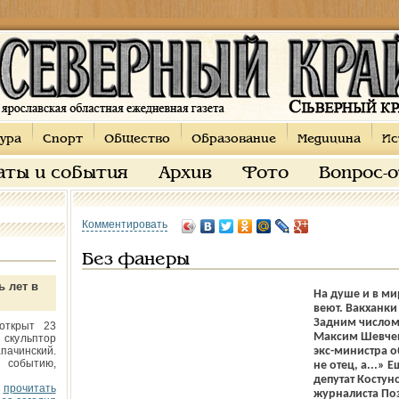
ура
Спорт
Общество
Образование
Медицина
Ис
аты и события
Архив
Фото
Вопрос-
Комментировать
Без фанеры
ь лет в
На душе и в мир
веют. Вакханк
Задним числом
открыт 23
Максим Шевчен
 скульптор
пачинский.
экс-министра 
 событию,
не отец, а...»
депутат Костун
прочитать
журналиста Поз