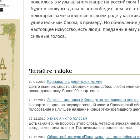
появилось в музыкальном жанре на российском ТВ
будет в конкурсе дальше, кто победит, чем всё это
некоторые замечательные в своём роде участники 
удивительным басом, к примеру. Но обновление д
настоящее искусство, есть люди, преданные ему и
сильные голоса.
Читайте также
Карнавал на дёминской лыжне
10.01.2013
Центр лыжного спорта «Дёмино» вновь собрал любителей с
новогоднюю гонку. Более 90 спортсмен
Завтра – именины у Концертно-зрелищного центра
25.12.2012
На портале органов государственной власти Ярославской об
голосование на лучшее название Концертно-зрелищного цен
Узнаю я их по голосам
25.12.2012
Есть какая-то, не побоюсь этого слова, метафизическая неизб
сегодня женским голосом. Пятничным вечером состоялся
Областной конкурс «Папа, мама, я – полицейская с
19.12.2012