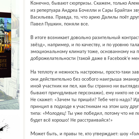
Конечно, бывают сюрпризы. Скажем, только Александр Градский догадался, что хит
из репертуара Андреа Бочелли и Сары Брайтан з
Васильева. Правда, то, что арию Далилы поёт дру
Павел Пушкин, поняли все.
В итоге возникает довольно разительный контраст к приснопамятной «Фабрике
звёзд», например, и по качеству, и по уровню тал
эмоцио­нальному климату тоже, основанному на 
доброжелательности (такой даже в Facebook’е ме
На теплоту и нежность настроены, просто-таки заведены наставники. Кажется, что
они действительно без особого наигрыша эманир
иной участник ни пел, как бы странно ни выглядел
бывают причудливые персонажи), ему никто не ск
Не скажет: «Зачем ты пришёл? Тебе чего надо? И
принцип в подходе к участникам на этом шоу друго
типа: «Молодец! Ты уже победил, потому что не п
будет всё хорошо! Не расстраивайся!»
Может быть, и правы те, кто утверждает: шоу «Голос» на Первом – это лучшее, что