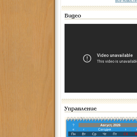
Все новости
Видео
Управление
?
Август, 2026
«
‹
Сегодня
›
Пн
Вт
Ср
Чт
Пт
Сб
В