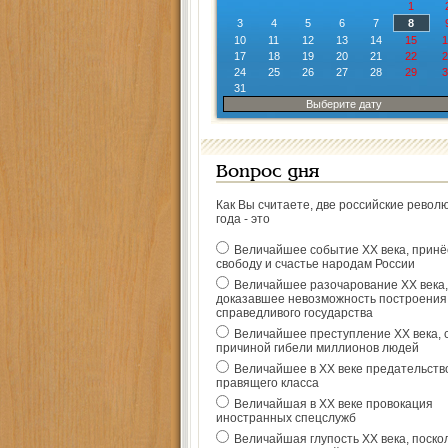
1
3
4
5
6
7
8
10
11
12
13
14
15
1
17
18
19
20
21
22
2
24
25
26
27
28
29
3
31
Выберите дату
Вопрос дня
Как Вы считаете, две российские револ
года - это
Величайшее событие ХХ века, прин
свободу и счастье народам России
Величайшее разочарование ХХ века,
доказавшее невозможность построения
справедливого государства
Величайшее преступление ХХ века, 
причиной гибели миллионов людей
Величайшее в ХХ веке предательств
правящего класса
Величайшая в ХХ веке провокация
иностранных спецслужб
Величайшая глупость ХХ века, поско