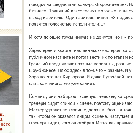
поездку на следующий конкурс «Евровидение». Н
бизнесе. Правящий класс теснят молодые (и не 
выход к зрителю. Один зритель пишет: «Я надеюс
появятся голосистые исполнители!..»
И хотя поющие трусы никуда не денутся, но им п
Характерен и квартет наставников-мастеров, которым поручено отобрать таланты на
публичном кастинге и потом вести их по этапам ко
Градский предъявляют разные варианты, разные 
шоу-бизнесе. Плюс здесь в том, что – разные. И у
Хорошо, что нет Киркорова. И даже Пугачёвой нет.
слишком много, это уже клинит.
Команду они набирают вслепую: человек, который пришёл на прослушивание, поёт, а
тренеры сидят спиной к сцене, поэтому оцениваю
Мастер ударяет по клавише, делая выбор – и толь
так, чтобы он оказался лицом к сцене. Наступает
(тренер) видит, кого он отобрал. И это, как прави