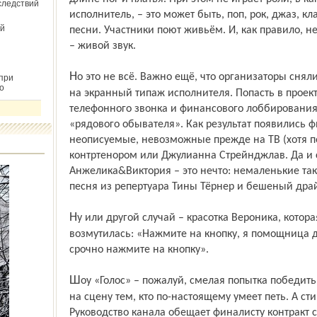
следствий
исполнитель, – это может быть, поп, рок, джаз, 
й
песни. Участники поют живьём. И, как правило, н
– живой звук.
Но это не всё. Важно ещё, что организаторы сняли массу искусственных ограничений
при
о
на экранный типаж исполнителя. Попасть в проек
телефонного звонка и финансового лоббирования
«рядового обывателя». Как результат появились 
неописуемые, невозможные прежде на ТВ (хотя по
контртенором или Джулианна Стрейнджлав. Да и с
Анжелика&Виктория – это нечто: немаленькие так
песня из репертуара Тины Тёрнер и бешеный дра
Ну или другой случай – красотка Вероника, которая никем не была отобрана и сильно
возмутилась: «Нажмите на кнопку, я помощница де
срочно нажмите на кнопку».
Шоу «Голос» – пожалуй, смелая попытка победить гламур и возможность пробиться
на сцену тем, кто по-настоящему умеет петь. А ст
Руководство канала обещает финалисту контракт с