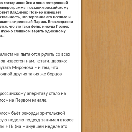
ую состарившийся и явно потерявший
елепрограммы по­ставил российскому
ответ Владимир Познер извещает
венность, что терпение его иссякло и
зжает в сиреневый Париж. Впоследствии
тся, что это таки фейк; никуда Познер
не нужно слишком верить одиозному
u...
нов известен нам, кстати, двояко:
утата Миронова – и тем, что
толпой других таких же борцов
лос» на Первом канале.
орую неделю подряд занимал второе
лы НТВ (на минувшей неделе это