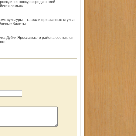
проводился конкурс среди семей
йская семья».
оме культуры – таскали приставные стулья
ублевые билеты.
ка Дубки Ярослав­ского района состоялся
ого