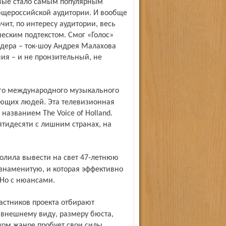
ервые стало самым популярным
общероссийской аудитории. И вообще
ит, по интересу аудитории, весь
ческим подтекстом. Смог «Голос»
идера – ток-шоу Андрея Малахова
ния – и не пронзительный, не
оющих людей. Эта телевизионная
названием The Voice of Holland.
тидесяти с лишним странах, на
знаменитую, и которая эффективно
 Но с нюансами.
 внешнему виду, размеру бюста,
аком жанре пробует свои силы