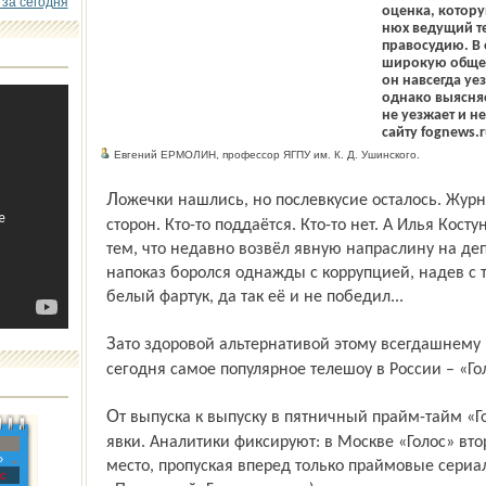
 за сегодня
оценка, котор
нюх ведущий т
правосудию. В 
широкую общест
он навсегда уе
однако выясняе
не уезжает и 
сайту fognews.r
Евгений ЕРМОЛИН, профессор ЯГПУ им. К. Д. Ушинского.
Ложечки нашлись, но послевкусие осталось. Журналистами пытаются рулить со всех
сторон. Кто-то поддаётся. Кто-то нет. А Илья Косту
тем, что недавно возвёл явную напраслину на деп
напоказ боролся однажды с коррупцией, надев с 
белый фартук, да так её и не победил...
Зато здоровой альтернативой этому всегдашнему российскому аперитиву стало на
сегодня самое популярное телешоу в России – «Го
От выпуска к выпуску в пятничный прайм-тайм «Голос» бьёт рекорды зрительской
явки. Аналитики фиксируют: в Москве «Голос» вт
»
место, пропуская вперед только праймовые сериа
с