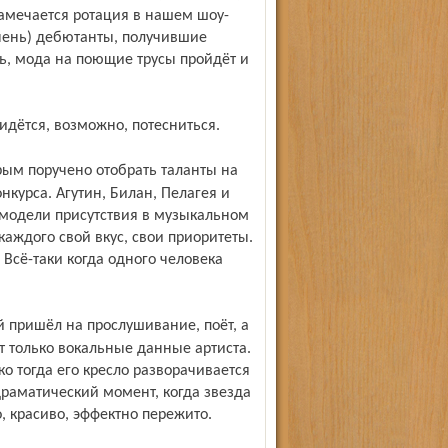
амечается ротация в нашем шоу-
очень) дебютанты, получившие
ь, мода на поющие трусы пройдёт и
ридётся, возможно, потесниться.
нкурса. Агутин, Билан, Пелагея и
модели присутствия в музыкальном
 каждого свой вкус, свои приоритеты.
 Всё-таки когда одного человека
т только вокальные данные артиста.
ко тогда его кресло разворачивается
 драматический момент, когда звезда
ло, красиво, эффектно пережито.