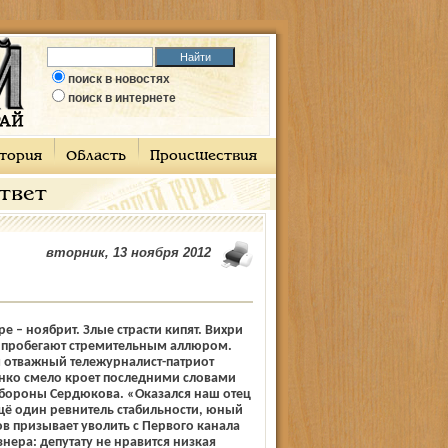
поиск в новостях
поиск в интернете
тория
Область
Происшествия
ответ
вторник, 13 ноября 2012
е – ноябрит. Злые страсти кипят. Вихри
и пробегают стремительным аллюром.
 отважный тележурналист-патриот
ко смело кроет последними словами
обороны Сердюкова. «Оказался наш отец
 Ещё один ревнитель стабильности, юный
ов призывает уволить с Первого канала
нера: депутату не нравится низкая