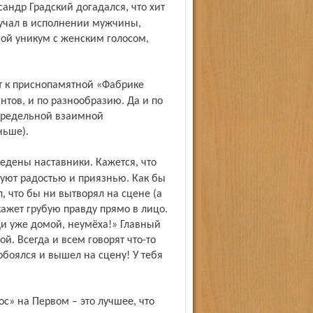
вучал в исполнении мужчины,
гой уникум с женским голосом,
антов, и по разнообразию. Да и по
предельной взаимной
ньше).
уют радостью и приязнью. Как бы
, что бы ни вытворял на сцене (а
ажет грубую правду прямо в лицо.
ди уже домой, неумёха!» Главный
й. Всегда и всем говорят что-то
обоялся и вышел на сцену! У тебя