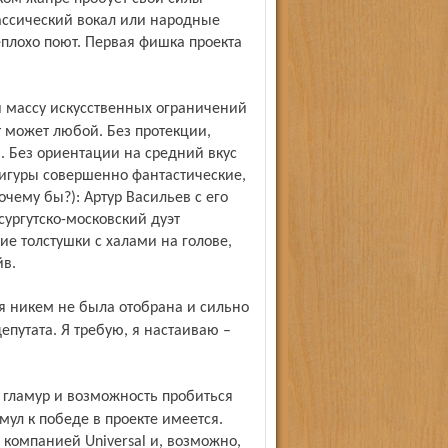
классический вокал или народные
еплохо поют. Первая фишка проекта
т может любой. Без протекции,
. Без ориентации на средний вкус
фигуры совершенно фантастические,
чему бы?): Артур Васильев с его
ургутско-московский дуэт
ие толстушки с халами на голове,
йв.
путата. Я требую, я настаиваю –
имул к победе в проекте имеется.
 компанией Universal и, возможно,