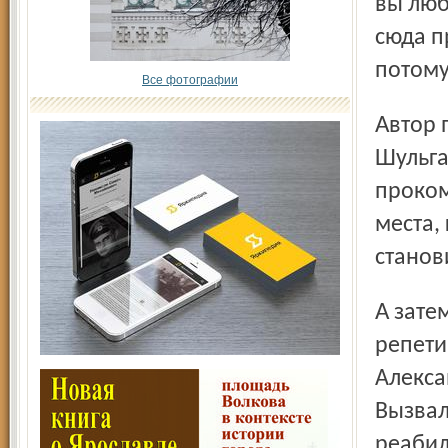
вы люб
сюда п
потому
Все фотографии
Автор проекта «Цирк – территория счастья» Наталья
Шульга
проком
места,
станов
А затем – как выяснилось после представления, без всяких
репети
Алекса
Вызвал
реабил