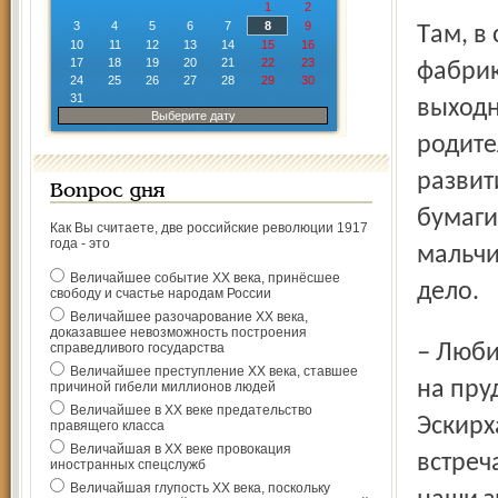
1
2
3
4
5
6
7
8
9
Там, в селе Бор, в одном из бывших особняков
10
11
12
13
14
15
16
17
18
19
20
21
22
23
фабрик
24
25
26
27
28
29
30
31
выходн
Выберите дату
родите
развит
Вопрос дня
бумаги
Как Вы считаете, две российские революции 1917
года - это
мальчи
Величайшее событие ХХ века, принёсшее
дело.
свободу и счастье народам России
Величайшее разочарование ХХ века,
доказавшее невозможность построения
– Любимый отдых у ребят зимой – после уроков кататься
справедливого государства
Величайшее преступление ХХ века, ставшее
на пру
причиной гибели миллионов людей
Величайшее в ХХ веке предательство
Эскирх
правящего класса
Величайшая в ХХ веке провокация
встреч
иностранных спецслужб
Величайшая глупость ХХ века, поскольку