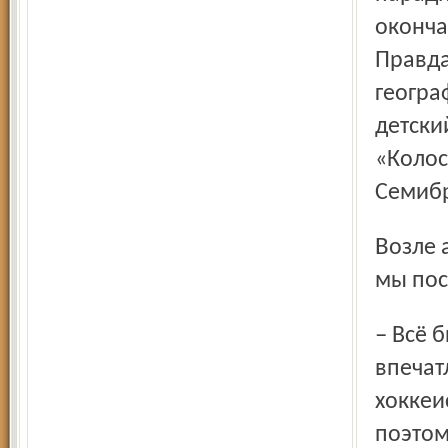
оконча
Правда
геогра
дет­ск
«Колос
Семибр
Возле автобуса, увозящего ребят в Семибратово, взяли
мы пос
– Всё было очень здорово, – сказала по свежим
впечат
хоккеи
поэтом