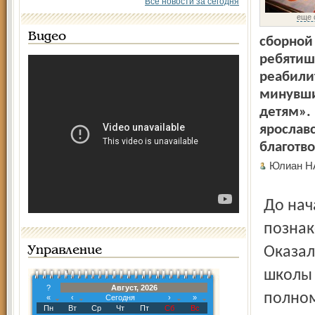
Все новости за сегодня
еще 
Видео
сборной 
ребятиш
реабили
минувши
детям».
ярославс
благотв
Юлиан 
До начала представления наш корреспондент просто
познак
Оказал
Управление
школы 
?
Август, 2026
полном
«
‹
Сегодня
›
»
Пн
Вт
Ср
Чт
Пт
Сб
Вс