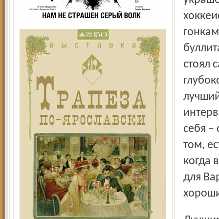
украше
хоккеи
гонкам
буллит
стоял 
глубок
лучший
интерв
себя –
том, ес
когда 
для Ва
хороши