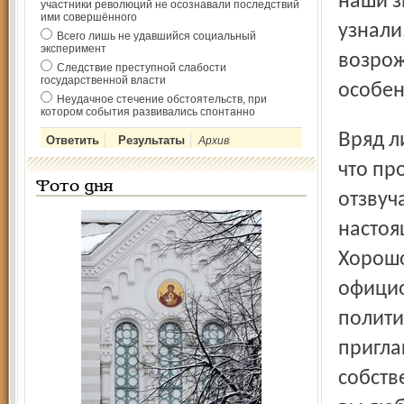
наши з
участники революций не осознавали последствий
ими совершённого
узнали
Всего лишь не удавшийся социальный
эксперимент
возрож
Следствие преступной слабости
государственной власти
особен
Неудачное стечение обстоятельств, при
котором события развивались спонтанно
Вряд ли кто-то из них пожалел, что приехал в цирк. Всё,
Архив
что пр
Фото дня
отзвуч
настоя
Хорошо
официо
полити
пригла
собств