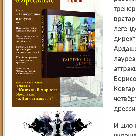
тренер
вратар
легенд
дирек
Ардаше
лауреа
аттрак
Борисо
Ковгар
четвёр
дресси
И шло невиданное хоккейно-цирковое действо,