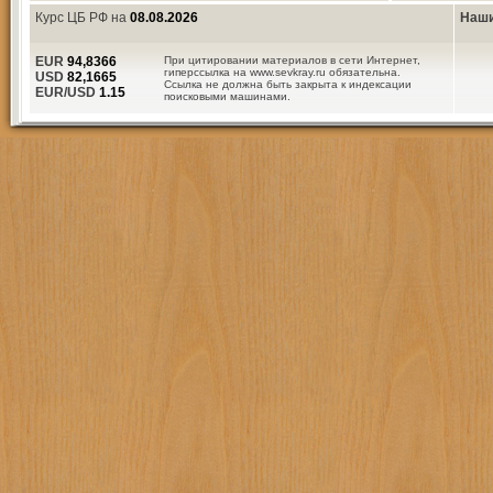
Курс ЦБ РФ на
08.08.2026
Наши
EUR
94,8366
При цитировании материалов в сети Интернет,
гиперссылка на www.sevkray.ru обязательна.
USD
82,1665
Ссылка не должна быть закрыта к индексации
EUR/USD
1.15
поисковыми машинами.