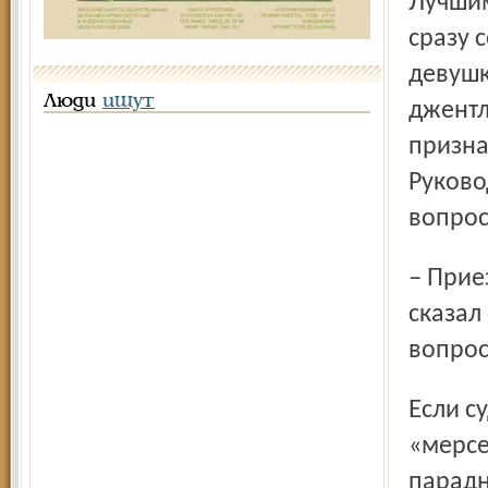
Лучшим вопросом чемпион мира назвал тот, который
сразу 
девушк
Люди
ищут
джентл
призна
Руково
вопрос
– Приезжай в Кострому, там мы сейчас на гастролях, –
сказал
вопрос
Если судить по маркам автобусов – сплошные
«мерсе
парадн