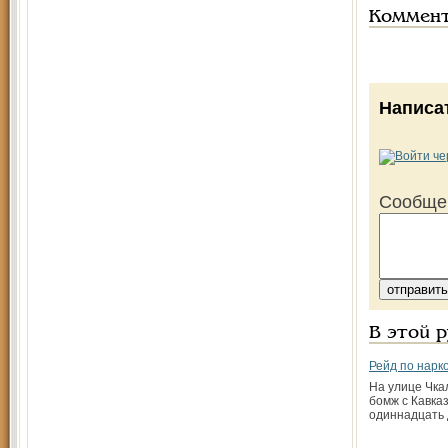
Коммен
Написа
Сообще
В этой 
Рейд по нарк
На улице Чка
бомж с Кавка
одиннадцать 