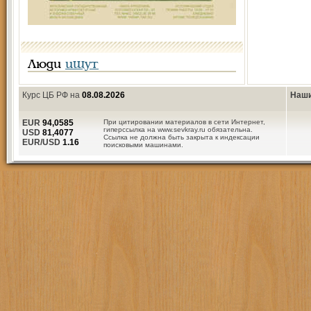
Люди
ищут
Курс ЦБ РФ на
08.08.2026
Наши
EUR
94,0585
При цитировании материалов в сети Интернет,
гиперссылка на www.sevkray.ru обязательна.
USD
81,4077
Ссылка не должна быть закрыта к индексации
EUR/USD
1.16
поисковыми машинами.