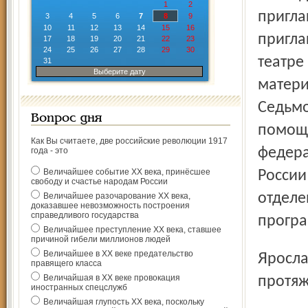
1
2
пригла
3
4
5
6
7
8
9
10
11
12
13
14
15
16
пригла
17
18
19
20
21
22
23
24
25
26
27
28
29
30
театре
31
Выберите дату
матери
Седьмо
Вопрос дня
помощи
Как Вы считаете, две российские революции 1917
федера
года - это
Величайшее событие ХХ века, принёсшее
России
свободу и счастье народам России
отделе
Величайшее разочарование ХХ века,
доказавшее невозможность построения
справедливого государства
прогр
Величайшее преступление ХХ века, ставшее
причиной гибели миллионов людей
Величайшее в ХХ веке предательство
Ярославское отделение Российского детского фонда на
правящего класса
Величайшая в ХХ веке провокация
протяж
иностранных спецслужб
Величайшая глупость ХХ века, поскольку