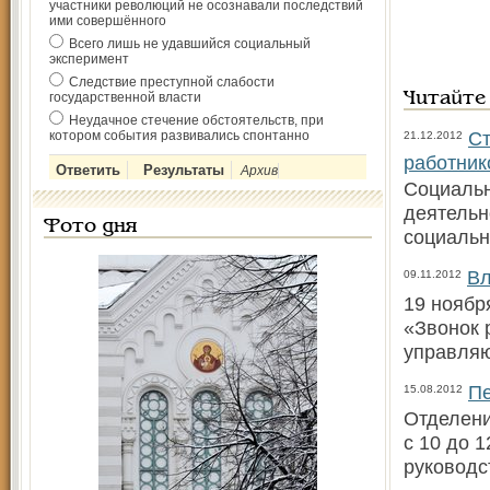
участники революций не осознавали последствий
ими совершённого
Всего лишь не удавшийся социальный
эксперимент
Следствие преступной слабости
государственной власти
Читайте
Неудачное стечение обстоятельств, при
Ст
котором события развивались спонтанно
21.12.2012
работник
Архив
Социальн
деятельн
Фото дня
социальн
Вл
09.11.2012
19 ноябр
«Звонок 
управля
Пе
15.08.2012
Отделени
с 10 до 
руководс