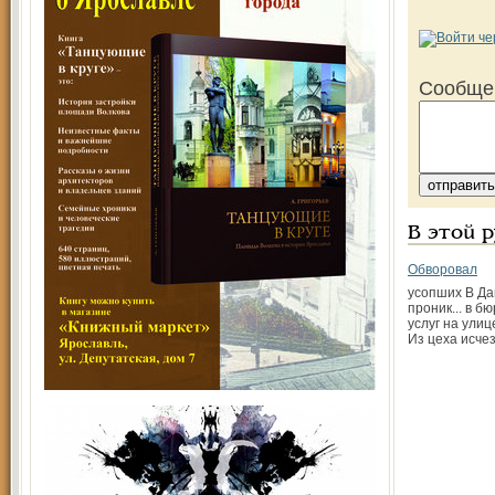
Сообще
В этой 
Обворовал
усопших В Да
проник... в б
услуг на улиц
Из цеха исче