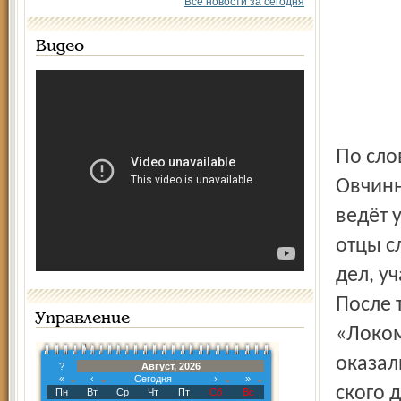
Все новости за сегодня
Видео
По словам председателя Сергея Николаевича
Овчинн
ведёт 
отцы с
дел, у
После 
Управление
«Локом
оказал
?
Август, 2026
«
‹
Сегодня
›
»
ского 
Пн
Вт
Ср
Чт
Пт
Сб
Вс