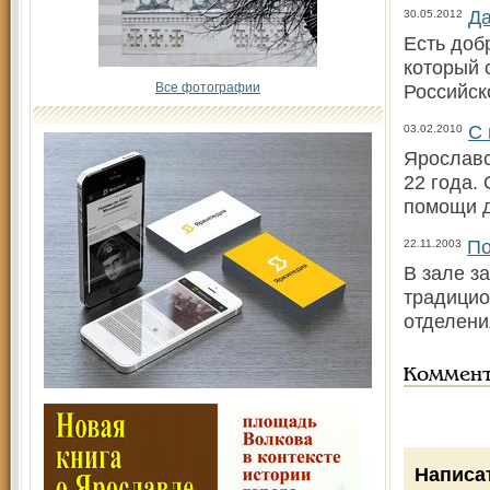
Да
30.05.2012
Есть доб
который 
Все фотографии
Российск
С 
03.02.2010
Ярославс
22 года.
помощи д
По
22.11.2003
В зале з
традицио
отделени
Коммен
Написа