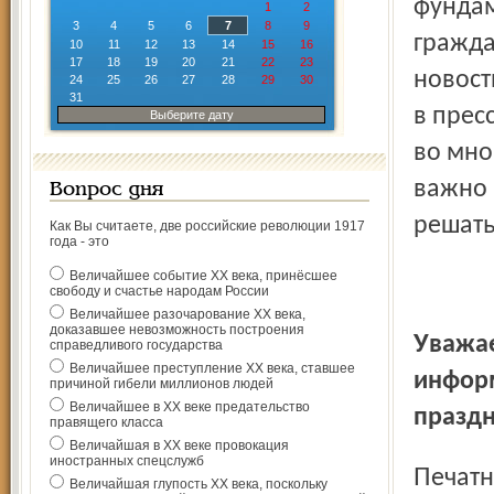
фундам
1
2
3
4
5
6
7
8
9
гражда
10
11
12
13
14
15
16
17
18
19
20
21
22
23
новост
24
25
26
27
28
29
30
31
в прес
Выберите дату
во мно
важно 
Вопрос дня
решать
Как Вы считаете, две российские революции 1917
года - это
Величайшее событие ХХ века, принёсшее
свободу и счастье народам России
Величайшее разочарование ХХ века,
доказавшее невозможность построения
Уважаемые работники печатных средств массовой
справедливого государства
Величайшее преступление ХХ века, ставшее
инфор
причиной гибели миллионов людей
Величайшее в ХХ веке предательство
празд
правящего класса
Величайшая в ХХ веке провокация
иностранных спецслужб
Печатные издания традиционно играют огромную роль в
Величайшая глупость ХХ века, поскольку