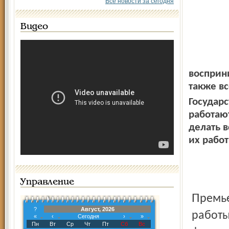
Все новости за сегодня
Видео
восприн
также вс
Государс
работаю
делать 
их рабо
Управление
Премьер-министр РФ Дмитрий Медведев пишет: «От
?
Август, 2026
работы
«
‹
Сегодня
›
»
Пн
Вт
Ср
Чт
Пт
Сб
Вс