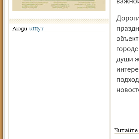
важной
Дорогие друзья! В день вашего профессионального
праздн
Люди
ищут
объект
городе
души ж
интере
подход
новост
Читайте