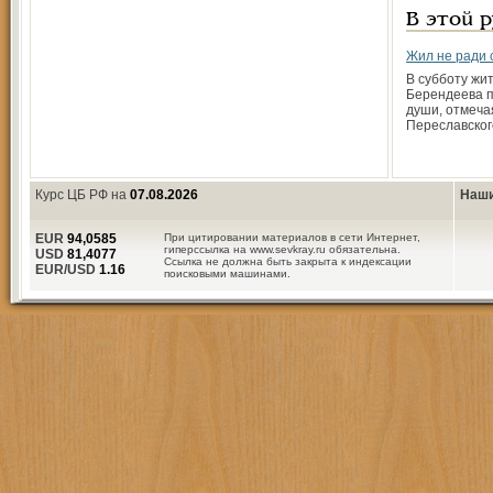
В этой 
Жил не ради 
В субботу жит
Берендеева п
души, отмеча
Переславског
Курс ЦБ РФ на
07.08.2026
Наши
EUR
94,0585
При цитировании материалов в сети Интернет,
гиперссылка на www.sevkray.ru обязательна.
USD
81,4077
Ссылка не должна быть закрыта к индексации
EUR/USD
1.16
поисковыми машинами.