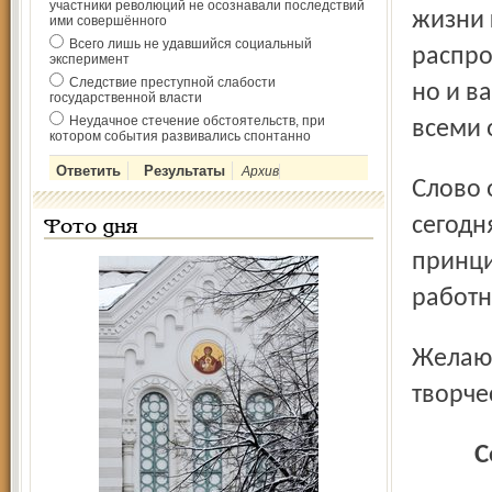
участники революций не осознавали последствий
жизни 
ими совершённого
Всего лишь не удавшийся социальный
распро
эксперимент
Следствие преступной слабости
но и в
государственной власти
Неудачное стечение обстоятельств, при
всеми 
котором события развивались спонтанно
Архив
Слово обладает огромной силой, а печатное – вдвойне. И
сегодн
Фото дня
принци
работн
Желаю вам личного счастья, благополучия, вдохновения в
творче