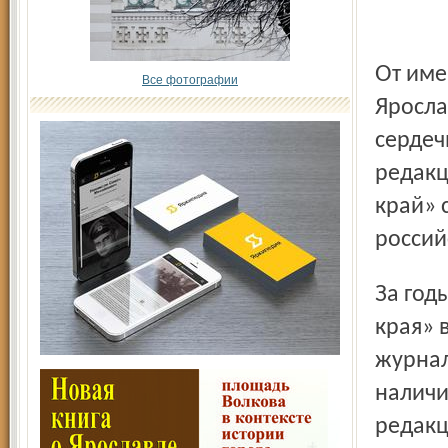
От имени коллектива управления ФСБ России по
Все фотографии
Яросла
сердеч
редакц
край» 
россий
За годы своего существования работники «Северного
края» 
журнал
наличи
редакц