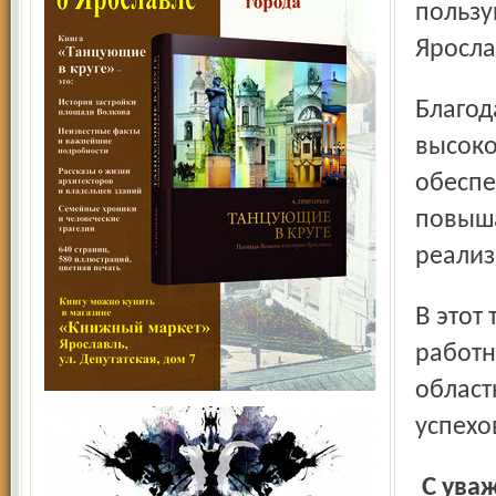
пользу
Яросла
Благодаря налаженному деловому сотрудничеству на
высоко
обеспе
повыша
реализ
В этот торжественный день от всей души желаю вам,
работн
област
успехо
С уважением Владимир ХЛЫБОВ, начальник управления