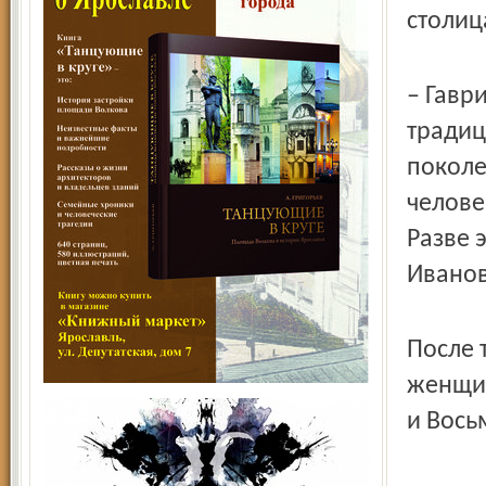
столиц
– Гавр
традиц
поколе
челове
Разве 
Ивано
После 
женщин
и Вось