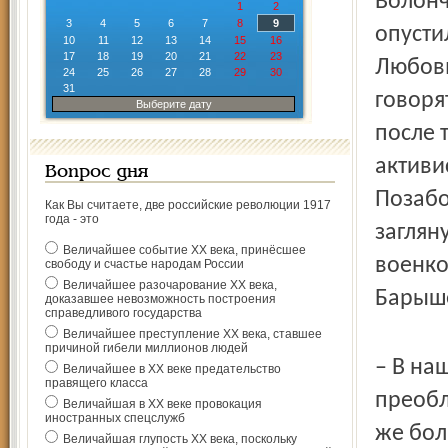
Волонч
1
2
3
4
5
6
7
8
9
опусти
10
11
12
13
14
15
16
17
18
19
20
21
22
23
Любовь
24
25
26
27
28
29
30
31
говоря
Выберите дату
после 
активи
Вопрос дня
Позабо
Как Вы считаете, две российские революции 1917
года - это
заглян
Величайшее событие ХХ века, принёсшее
военко
свободу и счастье народам России
Величайшее разочарование ХХ века,
Барыше
доказавшее невозможность построения
справедливого государства
Величайшее преступление ХХ века, ставшее
причиной гибели миллионов людей
– В на
Величайшее в ХХ веке предательство
правящего класса
преобл
Величайшая в ХХ веке провокация
иностранных спецслужб
же бол
Величайшая глупость ХХ века, поскольку