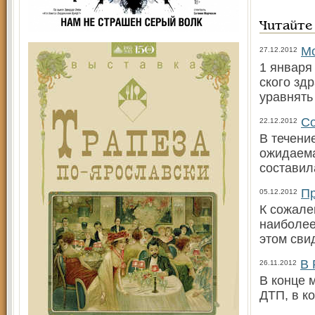
Читайте
Мо
27.12.2012
1 января
ского зд
уравнять
Со
22.12.2012
В течени
ожидаема
составила
Пр
05.12.2012
К сожале
наиболее
этом сви
В 
26.11.2012
В конце 
ДТП, в к