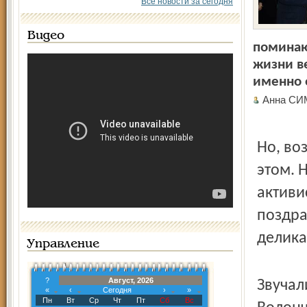
Все новости за сегодня
Видео
поминаю
жизни ве
именно 
Анна С
Но, во
этом. 
активи
поздра
делика
Управление
?
Август, 2026
Звучал
«
‹
Сегодня
›
»
Пн
Вт
Ср
Чт
Пт
Сб
Вс