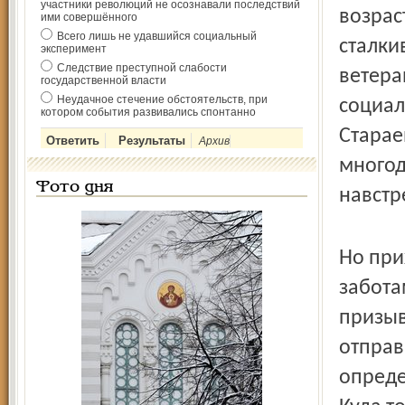
участники революций не осознавали последствий
возрас
ими совершённого
Всего лишь не удавшийся социальный
сталки
эксперимент
Следствие преступной слабости
ветера
государственной власти
Неудачное стечение обстоятельств, при
социал
котором события развивались спонтанно
Старае
Архив
многод
Фото дня
навстр
Но при
забота
призыв
отправ
опреде