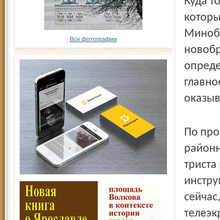
Куда т
которы
Минобо
Все фотографии
новобр
опреде
главно
оказыв
По про
районн
триста
инстру
сейчас
телеэк