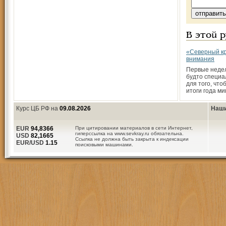
В этой 
«Северный кр
внимания
Первые недел
будто специ
для того, чт
итоги года ми
Курс ЦБ РФ на
09.08.2026
Наши
EUR
94,8366
При цитировании материалов в сети Интернет,
гиперссылка на www.sevkray.ru обязательна.
USD
82,1665
Ссылка не должна быть закрыта к индексации
EUR/USD
1.15
поисковыми машинами.