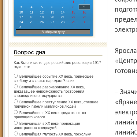
1
2
3
4
5
6
7
8
9
подгот
10
11
12
13
14
15
16
17
18
19
20
21
22
23
предел
24
25
26
27
28
29
30
31
электр
Выберите дату
Яросла
Вопрос дня
«Центр
Как Вы считаете, две российские революции 1917
года - это
готовн
Величайшее событие ХХ века, принёсшее
свободу и счастье народам России
Величайшее разочарование ХХ века,
– Знач
доказавшее невозможность построения
справедливого государства
«Ярэне
Величайшее преступление ХХ века, ставшее
причиной гибели миллионов людей
электр
Величайшее в ХХ веке предательство
правящего класса
линий 
Величайшая в ХХ веке провокация
иностранных спецслужб
линий0
Величайшая глупость ХХ века, поскольку