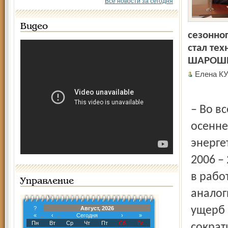
Все новости за сегодня
Видео
сезонно
стал те
ШАРОШ
Елена К
– Во в
осенне
энерге
2006 –
в рабо
Управление
аналог
ущерб 
?
Август, 2026
«
‹
Сегодня
›
»
Пн
Вт
Ср
Чт
Пт
Сб
Вс
сократ