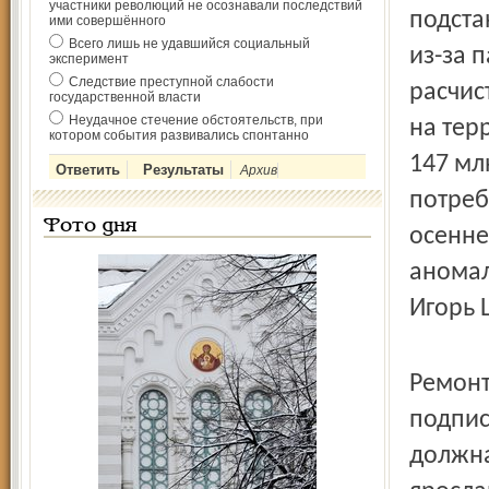
участники революций не осознавали последствий
подста
ими совершённого
Всего лишь не удавшийся социальный
из-за 
эксперимент
Следствие преступной слабости
расчис
государственной власти
Неудачное стечение обстоятельств, при
на тер
котором события развивались спонтанно
147 мл
Архив
потреб
Фото дня
осенне
аномал
Игорь
Ремонт
подпис
должна