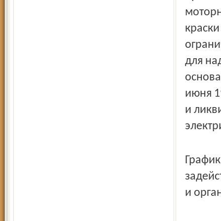
моторн
краски
ограни
для на
основа
июня 1
и ликв
электр
График
задейс
и орга