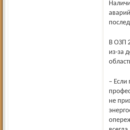
Наличи
аварий
послед
В ОЗП 
из-за 
област
– Если
профес
не при
энерго
опереж
всегда