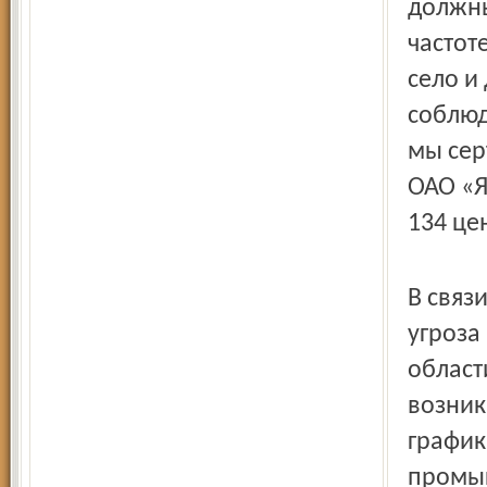
должны
частот
село и
соблюд
мы сер
ОАО «Я
134 це
В связ
угроза
област
возник
график
промыш