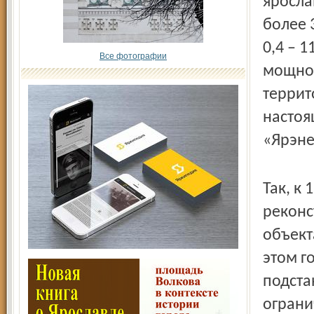
яросла
более 
0,4 – 
Все фотографии
мощнос
террит
настоя
«Ярэне
Так, к
реконс
объект
этом г
подста
ограни