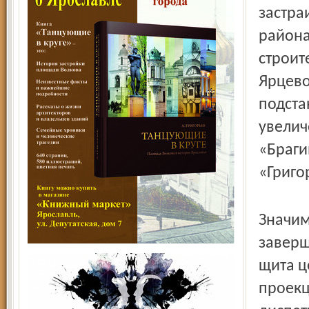
застра
района
строит
Ярцево
подста
увелич
«Браги
«Григо
Значим
заверш
щита ц
проекц