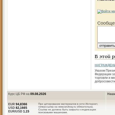
Сообще
В этой 
НАГРАЖДЕН
Указом Прези
Федерации за
торговли и м
добросовестн
Курс ЦБ РФ на
09.08.2026
Наши
EUR
94,8366
При цитировании материалов в сети Интернет,
гиперссылка на www.sevkray.ru обязательна.
USD
82,1665
Ссылка не должна быть закрыта к индексации
EUR/USD
1.15
поисковыми машинами.