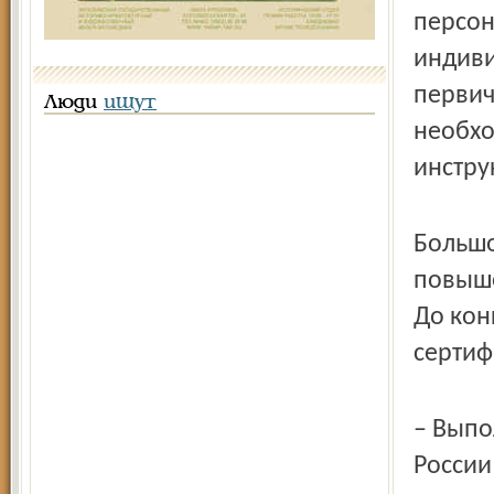
персо
индиви
первич
Люди
ищут
необхо
инстру
Большо
повыше
До кон
сертиф
– Выпо
России