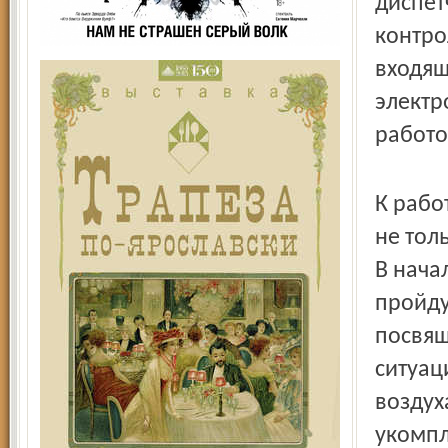
диспет
контро
входящ
электр
работо
К рабо
не тол
В нача
пройду
посвящ
ситуац
воздух
укомпл