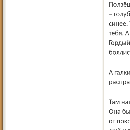
Ползёш
– голу
синее.
тебя. 
Гордый
боялис
А галк
распра
Там на
Она бы
от пок