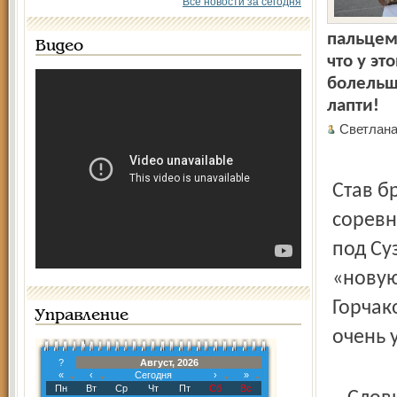
Все новости за сегодня
пальцем 
Видео
что у эт
болельщ
лапти!
Светлан
Став б
соревн
под Су
«новую
Горчак
Управление
очень 
?
Август, 2026
«
‹
Сегодня
›
»
Пн
Вт
Ср
Чт
Пт
Сб
Вс