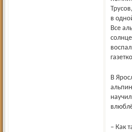
Трусов
в одной
Все ал
солнце
воспал
газетк
В Ярос
альпин
научил
влюблё
– Как 