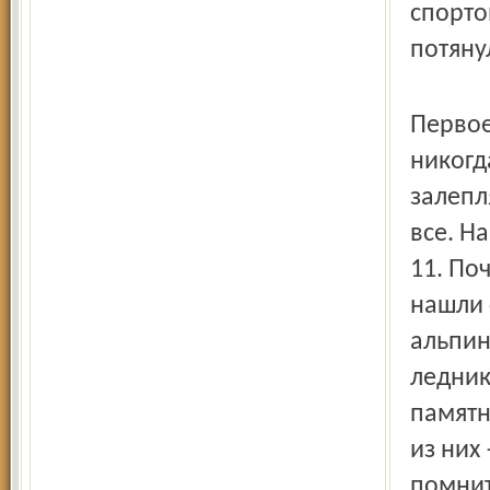
спорто
потяну
Первое
никогд
залепл
все. Н
11. По
нашли 
альпини
ледник
памятн
из них
помнит