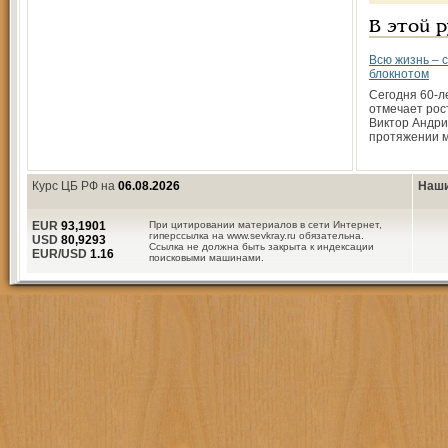
В этой 
Всю жизнь – с
блокнотом
Сегодня 60-л
отмечает рос
Виктор Андри
протяжении м
Курс ЦБ РФ на
06.08.2026
Наши
EUR
93,1901
При цитировании материалов в сети Интернет,
гиперссылка на www.sevkray.ru обязательна.
USD
80,9293
Ссылка не должна быть закрыта к индексации
EUR/USD
1.16
поисковыми машинами.