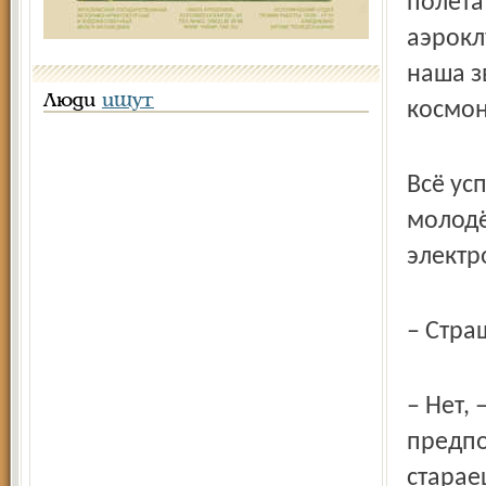
полета
аэрокл
наша з
Люди
ищут
космон
Всё ус
молодё
электр
– Стра
– Нет,
предпо
старае