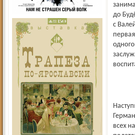
занима
до Буд
с Вале
первая
одного
заслуж
воспит
Наступ
Герман
всех н