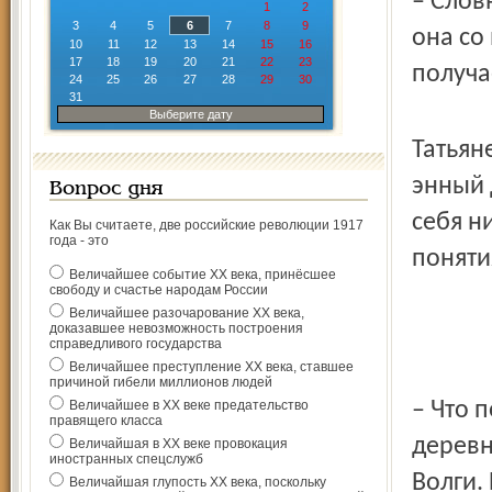
– Слов
1
2
3
4
5
6
7
8
9
она со
10
11
12
13
14
15
16
17
18
19
20
21
22
23
получа
24
25
26
27
28
29
30
31
Выберите дату
Татьян
энный 
Вопрос дня
себя ни
Как Вы считаете, две российские революции 1917
года - это
поняти
Величайшее событие ХХ века, принёсшее
свободу и счастье народам России
Величайшее разочарование ХХ века,
доказавшее невозможность построения
справедливого государства
Величайшее преступление ХХ века, ставшее
причиной гибели миллионов людей
Величайшее в ХХ веке предательство
– Что 
правящего класса
деревн
Величайшая в ХХ веке провокация
иностранных спецслужб
Волги. 
Величайшая глупость ХХ века, поскольку