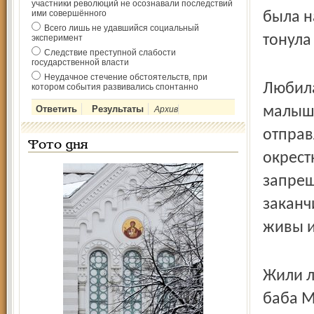
участники революций не осознавали последствий
ими совершённого
была н
Всего лишь не удавшийся социальный
тонула
эксперимент
Следствие преступной слабости
государственной власти
Неудачное стечение обстоятельств, при
Любила
котором события развивались спонтанно
малыше
Архив
отправ
Фото дня
окрест
запрещ
заканч
живы и
Жили л
баба М