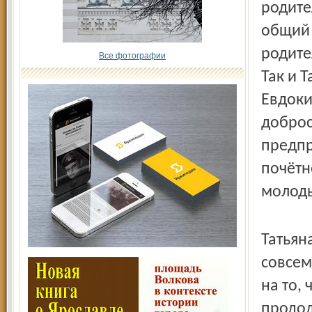
родите
общий 
родите
Все фотографии
Так и 
Евдоки
доброс
предпр
почётн
молоды
Татьян
совсем
на то,
продол