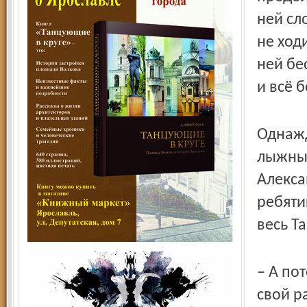
ней сл
не ходи
ней бе
и всё б
Однажд
лыжным
Алекса
ребяти
весь Та
– А по
свой р