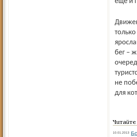
ещё и 
Движен
только
яросла
бег – 
очеред
турист
не поб
для ко
Читайте
Бо
10.01.2013