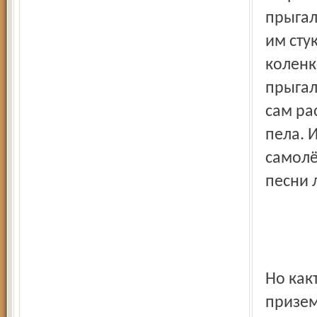
прыгал
им сту
коленк
прыгал
сам ра
пела. 
самолёт
песни
Но как
призем