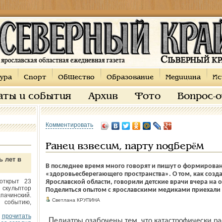
ура
Спорт
Общество
Образование
Медицина
Ис
аты и события
Архив
Фото
Вопрос-
Комментировать
Ранец взвесим, парту подберём
ь лет в
В последнее время много говорят и пишут о формирова
«здоровьесберегающего пространства». О том, как созд
открыт 23
Ярославской области, говорили детские врачи вчера на 
 скульптор
Поделиться опытом с ярославскими медиками приехали 
пачинский.
Светлана КРУПИНА
 событию,
прочитать
Педиатры озабочены тем, что катастрофически растёт заболеваемость школьников