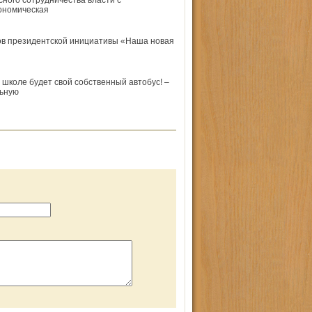
ного сотрудничества власти с
кономическая
тов президентской инициативы «Наша новая
й школе будет свой собственный автобус! –
льную