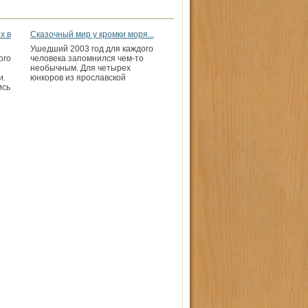
х в
Сказочный мир у кромки моря...
Ушедший 2003 год для каждого
ого
человека запомнился чем-то
необычным. Для четырех
и.
юнкоров из ярославской
ись