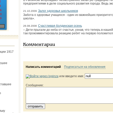
В Рыбинске возрождают незаслуженно забытую традицию тес
2
предприятиями в деле социального развития города. Ведь э
9
6
Залог здоровья школьников
21.10.2009
3
Забота о здоровье учащихся - один из важнейших приорите
0
школа».
Счастливая болдинская осень
26.08.2008
– Дети прыгали до неба от счастья, узнав, что теперь в наше
так прокомментировала реакцию ребят на первую положите
Комментарии
юции 1917
ёсшее
Написать комментарий
Подписаться на обновления
или введите имя:
ставшее
Сообщение:
о
льку