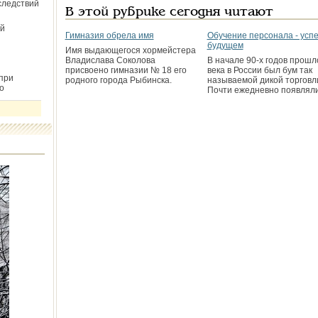
следствий
В этой рубрике сегодня читают
й
Гимназия обрела имя
Обучение персонала - успе
будущем
Имя выдающегося хормейстера
Владислава Соколова
В начале 90-х годов прошл
присвоено гимназии № 18 его
века в России был бум так
при
родного города Рыбинска.
называемой дикой торговл
о
Почти ежедневно появлял