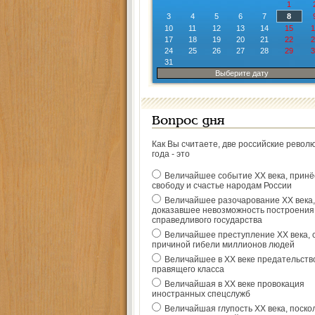
1
3
4
5
6
7
8
10
11
12
13
14
15
1
17
18
19
20
21
22
2
24
25
26
27
28
29
3
31
Выберите дату
Вопрос дня
Как Вы считаете, две российские револ
года - это
Величайшее событие ХХ века, прин
свободу и счастье народам России
Величайшее разочарование ХХ века,
доказавшее невозможность построения
справедливого государства
Величайшее преступление ХХ века, 
причиной гибели миллионов людей
Величайшее в ХХ веке предательств
правящего класса
Величайшая в ХХ веке провокация
иностранных спецслужб
Величайшая глупость ХХ века, поско