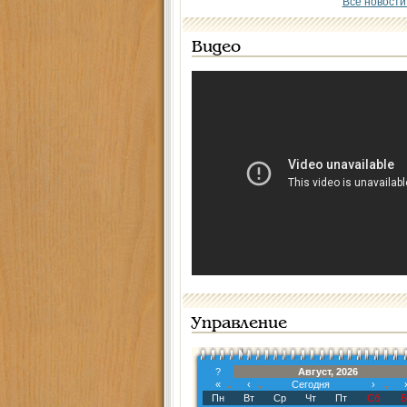
Все новости
Видео
Управление
?
Август, 2026
«
‹
Сегодня
›
Пн
Вт
Ср
Чт
Пт
Сб
В