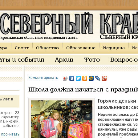
ура
Спорт
Общество
Образование
Медицина
Ис
аты и события
Архив
Фото
Вопрос-
Комментировать
Школа должна начаться с праздни
ь лет в
Горячие деньки 
школьников: ск
открыт 23
Неделя осталась до 
 скульптор
первоклашки ждут пе
пачинский.
старшеклассники, ус
 событию,
каникулы, уже рады 
прочитать
родителей приближа