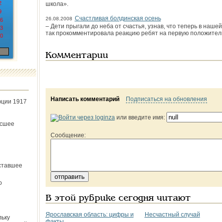
2
школа».
9
Счастливая болдинская осень
26.08.2008
6
– Дети прыгали до неба от счастья, узнав, что теперь в наше
3
так прокомментировала реакцию ребят на первую положите
0
Комментарии
Написать комментарий
Подписаться на обновления
юции 1917
или введите имя:
ёсшее
Сообщение:
ставшее
о
В этой рубрике сегодня читают
Ярославская область: цифры и
Несчастный случай
льку
факты