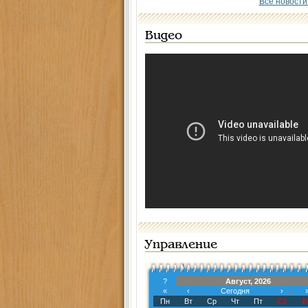
Все новости
Видео
Управление
?
Август, 2026
«
‹
Сегодня
›
Пн
Вт
Ср
Чт
Пт
Сб
В