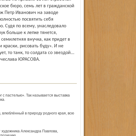
ское бюро, семь лет в гражданской
аж Петр Иванович на заводе
 полностью посвятить себя
о. Судя по всему, унаследовало
ук больше к лепке тянется,
 семилетняя внучка, как придет в
и краски, рисовать буду». И не
т, то танк, то солдата со звездой...
Вячеслава ЮРАСОВА.
 с пастелью». Так называется выставка
ка.
 влюблённый в природу родного края, всю
т художника Александра Павлова,
кспозицию