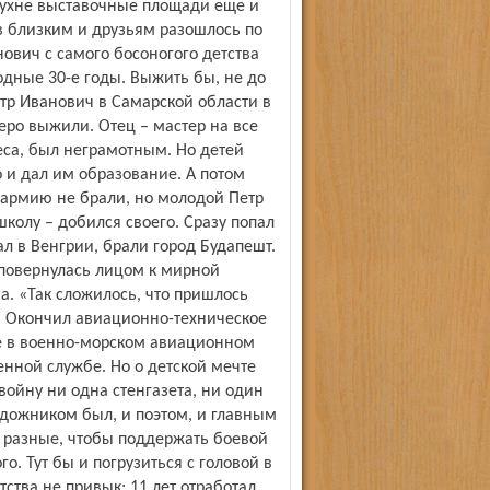
 кухне выставочные площади еще и
ов близким и друзьям разошлось по
нович с самого босоногого детства
одные 30-е годы. Выжить бы, не до
етр Иванович в Самарской области в
ро выжили. Отец – мастер на все
еса, был неграмотным. Но детей
о и дал им образование. А потом
армию не брали, но молодой Петр
колу – добился своего. Сразу попал
ал в Венгрии, брали город Будапешт.
а повернулась лицом к мирной
а. «Так сложилось, что пришлось
. Окончил авиационно-техническое
е в военно-морском авиационном
оенной службе. Но о детской мечте
войну ни одна стенгазета, ни один
удожником был, и поэтом, и главным
и разные, чтобы поддержать боевой
о. Тут бы и погрузиться с головой в
ства не привык: 11 лет отработал