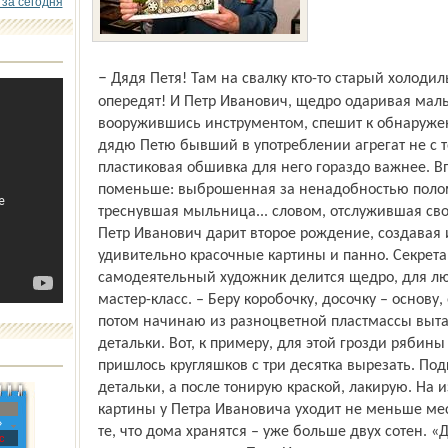
 за сегодня
– Дядя Петя! Там на свалку кто-то старый холодильник выбросил! Идите скорее, а то
опередят! И Петр Иванович, щедро одаривая ма
вооружившись инструментом, спешит к обнаруже
дядю Петю бывший в употреблении агрегат не с т
пластиковая обшивка для него гораздо важнее. Вп
поменьше: выброшенная за ненадобностью полом
треснувшая мыльница... словом, отслужившая сво
Петр Иванович дарит второе рождение, создавая 
удивительно красочные картины и панно. Секрета
самодеятельный художник делится щедро, для лю
мастер-класс. – Беру коробочку, досочку – основу
потом начинаю из разноцветной пластмассы выта
детальки. Вот, к примеру, для этой грозди рябин
пришлось кругляшков с три десятка вырезать. По
детальки, а после тонирую краской, лакирую. На
картины у Петра Ивановича уходит не меньше меся
»
те, что дома хранятся – уже больше двух сотен. «
с