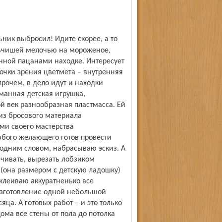
льчишей мелочью на мороженое,
нной пацанами находке. Интересует
очки зрения цветмета – внутренняя
рочем, в дело идут и находки
анная детская игрушка,
й век разнообразная пластмасса. Ей
из бросового материала
ми своего мастерства
бого желающего готов провести
, одним словом, набрасываю эскиз. А
чивать, вырезать лобзиком
ы (она размером с детскую ладошку)
дклеиваю аккуратненько все
 изготовление одной небольшой
ца. А готовых работ – и это только
Дома все стены от пола до потолка