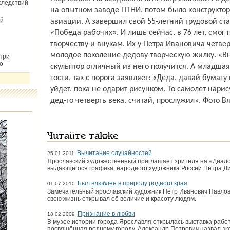
следствий
на опытном заводе ПТНИ, потом было конструктор
й
авиации. А завершил свой 55-летний трудовой ст
«Победа рабочих». И лишь сейчас, в 76 лет, смог
творчеству и внукам. Их у Петра Ивановича четвер
молодое поколение дедову творческую жилку. «Вн
при
о
скульптор отличный из него получится. А младшая
гости, так с порога заявляет: «Деда, давай бумагу 
уйдет, пока не одарит рисунком. То самолет нарисуе
дед-то четверть века, считай, прослужил». Фото 
Читайте также
Вычитание случайностей
25.01.2011
Ярославский художественный приглашает зрителя на «Диалог
выдающегося графика, народного художника России Петра Ди
Был влюблён в природу родного края
01.07.2010
Замечательный ярослав­ский художник Пётр Иванович Павлов,
свою жизнь открывал её величие и красоту людям.
Признание в любви
18.02.2009
В музее истории города Ярославля открылась выставка рабо
посвящённая родному городу. Александр Петрович назвал э