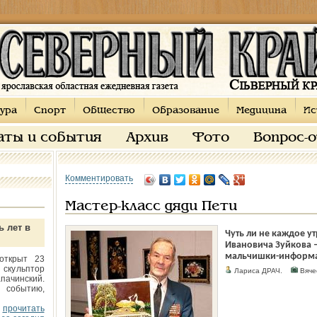
ура
Спорт
Общество
Образование
Медицина
Ис
аты и события
Архив
Фото
Вопрос-
Комментировать
Мастер-класс дяди Пети
ь лет в
Чуть ли не каждое ут
Ивановича Зуйкова –
мальчишки-информат
открыт 23
 скульптор
Лариса ДРАЧ.
Вяче
пачинский.
 событию,
прочитать