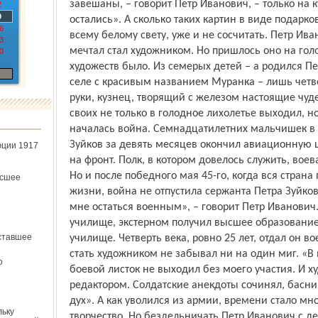
завешаны, – говорит Петр Иванович, – только на
2
9
остались». А сколько таких картин в виде подарк
6
всему белому свету, уже и не сосчитать. Петр Ива
3
мечтал стал художником. Но пришлось оно на гол
0
художеств было. Из семерых детей – а родился П
селе с красивым названием Муранка – лишь четве
руки, кузнец, творящий с железом настоящие чуд
своих не только в голодное лихолетье выходил, н
началась война. Семнадцатилетних мальчишек в 
Зуйков за девять месяцев окончил авиационную ш
юции 1917
на фронт. Полк, в котором довелось служить, воев
Но и после победного мая 45-го, когда вся стран
ёсшее
жизни, война не отпустила сержанта Петра Зуйков
мне остаться военным», – говорит Петр Иванович
училище, экстерном получил высшее образовани
ставшее
училище. Четверть века, ровно 25 лет, отдал он в
стать художником не забывал ни на один миг. «В 
о
боевой листок не выходил без моего участия. И х
редактором. Солдатские анекдоты сочинял, басн
дух». А как уволился из армии, времени стало мног
льку
творчество. Но бездельничать Петр Иванович с дет