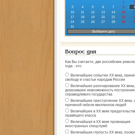
1
3
4
5
6
7
8
10
11
12
13
14
15
1
17
18
19
20
21
22
2
24
25
26
27
28
29
3
31
Выберите дату
Вопрос дня
Как Вы считаете, две российские револ
года - это
Величайшее событие ХХ века, прин
свободу и счастье народам России
Величайшее разочарование ХХ века,
доказавшее невозможность построения
справедливого государства
Величайшее преступление ХХ века, 
причиной гибели миллионов людей
Величайшее в ХХ веке предательств
правящего класса
Величайшая в ХХ веке провокация
иностранных спецслужб
Величайшая глупость ХХ века, поско