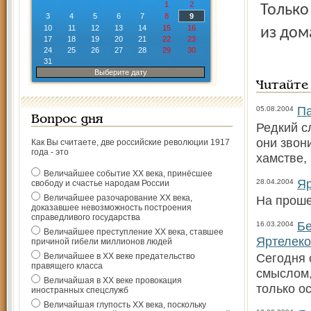
1
2
Только
3
4
5
6
7
8
9
10
11
12
13
14
15
16
из дом
17
18
19
20
21
22
23
24
25
26
27
28
29
30
31
Выберите дату
Читайте
Па
05.08.2004
Вопрос дня
Редкий с
они звон
Как Вы считаете, две российские революции 1917
года - это
хамстве, 
Величайшее событие ХХ века, принёсшее
Яр
28.04.2004
свободу и счастье народам России
Величайшее разочарование ХХ века,
На прош
доказавшее невозможность построения
справедливого государства
Бе
16.03.2004
Величайшее преступление ХХ века, ставшее
Яртелек
причиной гибели миллионов людей
Сегодня 
Величайшее в ХХ веке предательство
правящего класса
смыслом,
Величайшая в ХХ веке провокация
только о
иностранных спецслужб
Величайшая глупость ХХ века, поскольку