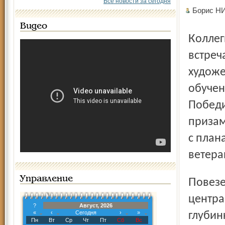
Все новости за сегодня
Борис Н
Видео
Коллеги из районных филиалов Яртелекома будут
встреч
художе
обучен
Победи
призам
с план
ветера
Управление
Повезет, оказывается, не только 1050 жителям областного
центра
?
Август, 2026
«
‹
Сегодня
›
»
глубин
Пн
Вт
Ср
Чт
Пт
Сб
Вс