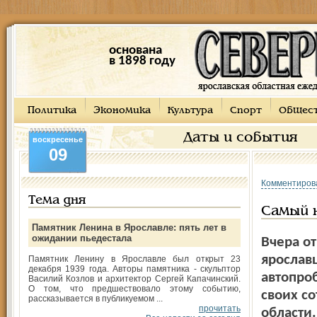
основана
в 1898 году
Политика
Экономика
Культура
Спорт
Общес
Даты и события
воскресенье
09
Комментиров
Тема дня
Самый 
Памятник Ленина в Ярославле: пять лет в
ожидании пьедестала
Вчера о
ярослав
Памятник Ленину в Ярославле был открыт 23
декабря 1939 года. Авторы памятника - скульптор
автопроб
Василий Козлов и архитектор Сергей Капачинский.
О том, что предшествовало этому событию,
своих с
рассказывается в публикуемом ...
прочитать
области.