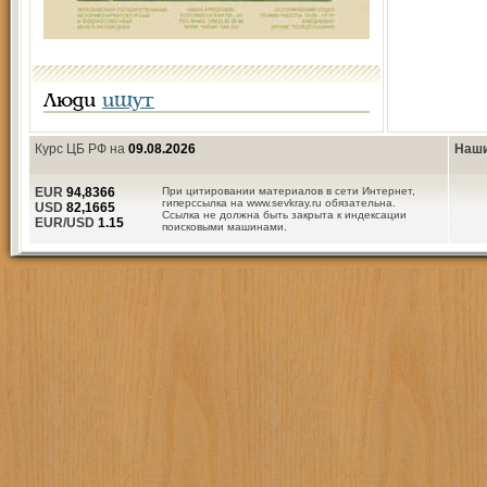
Люди
ищут
Курс ЦБ РФ на
09.08.2026
Наши
EUR
94,8366
При цитировании материалов в сети Интернет,
гиперссылка на www.sevkray.ru обязательна.
USD
82,1665
Ссылка не должна быть закрыта к индексации
EUR/USD
1.15
поисковыми машинами.