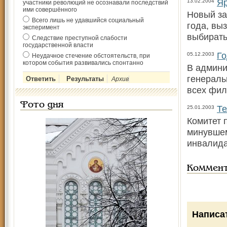
Яр
13.02.2004
участники революций не осознавали последствий
ими совершённого
Новый за
Всего лишь не удавшийся социальный
года, вы
эксперимент
выбирать
Следствие преступной слабости
государственной власти
Го
05.12.2003
Неудачное стечение обстоятельств, при
котором события развивались спонтанно
В админи
генераль
Архив
всех фил
Фото дня
Те
25.01.2003
Комитет 
минувшем
инвалида
Коммен
Написа