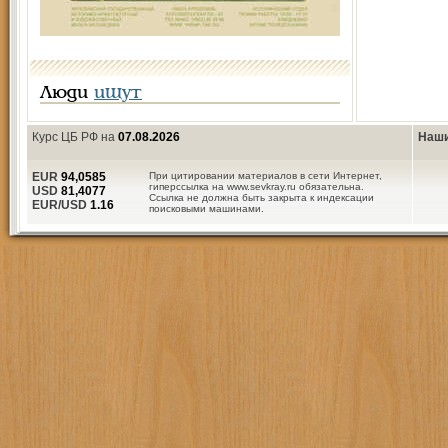
Люди
ищут
Курс ЦБ РФ на
07.08.2026
Наши
EUR
94,0585
При цитировании материалов в сети Интернет,
гиперссылка на www.sevkray.ru обязательна.
USD
81,4077
Ссылка не должна быть закрыта к индексации
EUR/USD
1.16
поисковыми машинами.