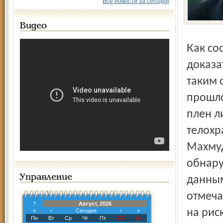
Все новости за сегодня
Видео
Как сообщает Independent, дополнительные
доказа
таким 
прошло
плен л
телохр
Махмуд
обнару
Управление
данным
отмеча
?
Август, 2026
на рис
«
‹
Сегодня
›
»
Пн
Вт
Ср
Чт
Пт
Сб
Вс