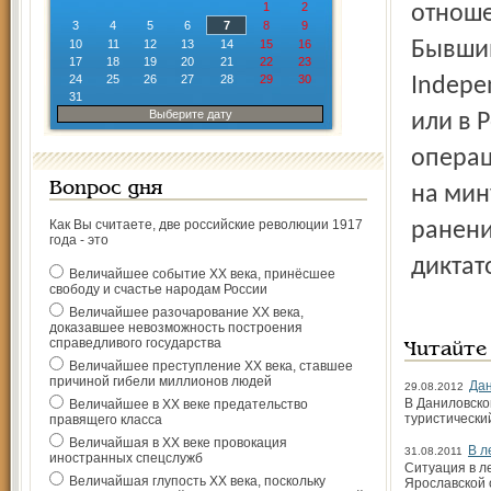
1
2
отноше
3
4
5
6
7
8
9
10
11
12
13
14
15
16
Бывшим
17
18
19
20
21
22
23
24
25
26
27
28
29
30
Indepe
31
Выберите дату
или в 
операц
Вопрос дня
на мин
Как Вы считаете, две российские революции 1917
ранени
года - это
диктат
Величайшее событие ХХ века, принёсшее
свободу и счастье народам России
Величайшее разочарование ХХ века,
доказавшее невозможность построения
справедливого государства
Читайте
Величайшее преступление ХХ века, ставшее
причиной гибели миллионов людей
Дан
29.08.2012
В Даниловско
Величайшее в ХХ веке предательство
туристически
правящего класса
Величайшая в ХХ веке провокация
В л
31.08.2011
иностранных спецслужб
Ситуация в л
Величайшая глупость ХХ века, поскольку
Ярославской 