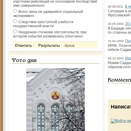
участники революций не осознавали последствий
ими совершённого
В л
30.08.2011
Ситуация в л
Всего лишь не удавшийся социальный
Ярославской 
эксперимент
Следствие преступной слабости
20 
23.05.2003
государственной власти
В Багдаде об
Неудачное стечение обстоятельств, при
со стороны р
котором события развивались спонтанно
Под
15.04.2003
Архив
ИРАК. Полити
гибели Садда
Ира
09.10.2002
Фото дня
Режим Саддама
образом почт
Коммен
Написа