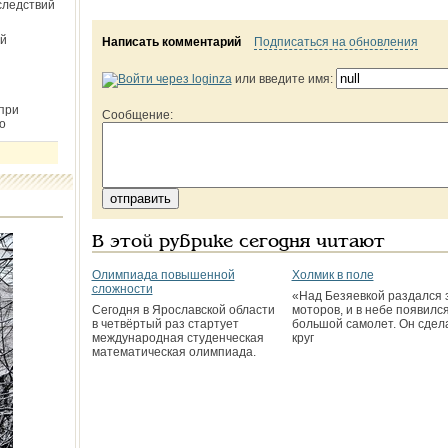
следствий
й
Написать комментарий
Подписаться на обновления
или введите имя:
при
Сообщение:
о
В этой рубрике сегодня читают
Олимпиада повышенной
Холмик в поле
сложности
«Над Безяевкой раздался 
Сегодня в Ярославской области
моторов, и в небе появилс
в четвёртый раз стартует
большой самолет. Он сдел
международная студенческая
круг
математическая олимпиада.