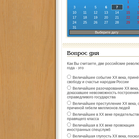
1
3
4
5
6
7
8
10
11
12
13
14
15
1
17
18
19
20
21
22
2
24
25
26
27
28
29
3
31
Выберите дату
Вопрос дня
Как Вы считаете, две российские револ
года - это
Величайшее событие ХХ века, прин
свободу и счастье народам России
Величайшее разочарование ХХ века,
доказавшее невозможность построения
справедливого государства
Величайшее преступление ХХ века, 
причиной гибели миллионов людей
Величайшее в ХХ веке предательств
правящего класса
Величайшая в ХХ веке провокация
иностранных спецслужб
Величайшая глупость ХХ века, поско