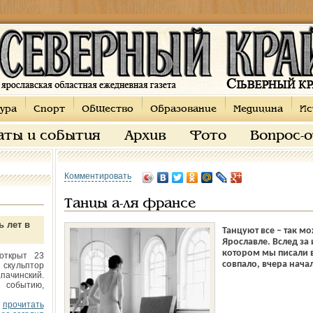
ура
Спорт
Общество
Образование
Медицина
Ис
аты и события
Архив
Фото
Вопрос-
Комментировать
Танцы а-ля франсе
ь лет в
Танцуют все – так 
Ярославле. Вслед з
котором мы писали в
открыт 23
совпало, вчера нача
 скульптор
пачинский.
 событию,
прочитать