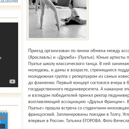
 за сегодня
Приезд организован по линии обмена между ассоциациями «Друзья Франции»
(Ярославль) и «Дружба» (Пуатье). Юные артисты 
Пуатье школу классического танца. В ней занима
молодежь, и дамы в возрасте, стремящиеся подд
молодежная группа с репертуаром из самых извес
до фламенко. Первый концерт состоялся вчера в 
государственного педуниверситета. А накануне эт
и взглядом победителей принял ректор педуниве
возглавляющий ассоциацию «Друзья Франции». В
Пуатье» прошла встреча со студентами-инязовц
французский. Запланированы поездки в Толгу, Угл
впервые в России. Татьяна ЕГОРОВА. Фото Вячес
»
с