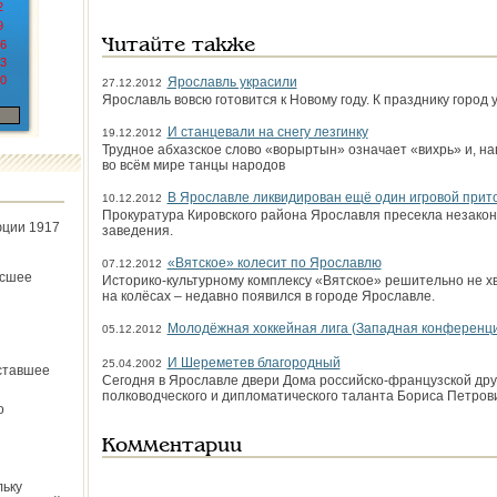
2
9
Читайте также
6
3
0
Ярославль украсили
27.12.2012
Ярославль вовсю готовится к Новому году. К празднику город
И станцевали на снегу лезгинку
19.12.2012
Трудное абхазское слово «ворыртын» означает «вихрь» и, на
во всём мире танцы народов
В Ярославле ликвидирован ещё один игровой прит
10.12.2012
Прокуратура Кировского района Ярославля пресекла незакон
юции 1917
заведения.
«Вятское» колесит по Ярославлю
07.12.2012
ёсшее
Историко-культурному комплексу «Вятское» решительно не хв
на колёсах – недавно появился в городе Ярославле.
Молодёжная хоккейная лига (Западная конференц
05.12.2012
И Шереметев благородный
25.04.2002
ставшее
Сегодня в Ярославле двери Дома российско-французской дру
полководческого и дипломатического таланта Бориса Петро
о
Комментарии
льку