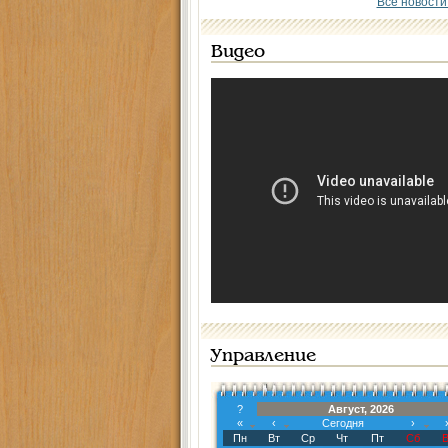
Все новости
Видео
Управление
?
Август, 2026
«
‹
Сегодня
›
Пн
Вт
Ср
Чт
Пт
Сб
В