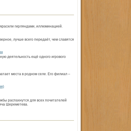
 украсили гирляндами, иллюминацией.
верное, лучше всего передаёт, чем славятся
он
ную деятельность ещё одного игрового
атает места в родном селе. Его филиал –
ия)
жбы распахнутся для всех почитателей
вича Шереметева.