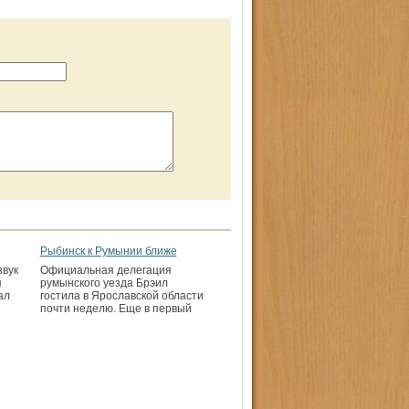
Рыбинск к Pумынии ближе
звук
Официальная делегация
я
румынского уезда Брэил
ал
гостила в Ярославской области
почти неделю. Еще в первый