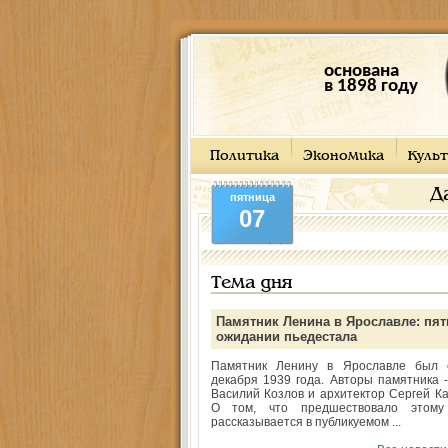
основана
в 1898 году
Политика
Экономика
Культ
Д
пятница
07
Тема дня
Памятник Ленина в Ярославле: пят
ожидании пьедестала
Памятник Ленину в Ярославле был 
декабря 1939 года. Авторы памятника -
Василий Козлов и архитектор Сергей Ка
О том, что предшествовало этому
рассказывается в публикуемом ...