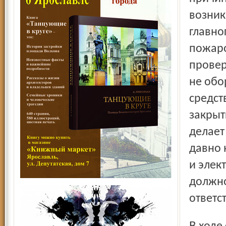
возник
главно
пожаро
провер
не обо
средст
закрыт
делает
давно 
и элек
должно
ответс