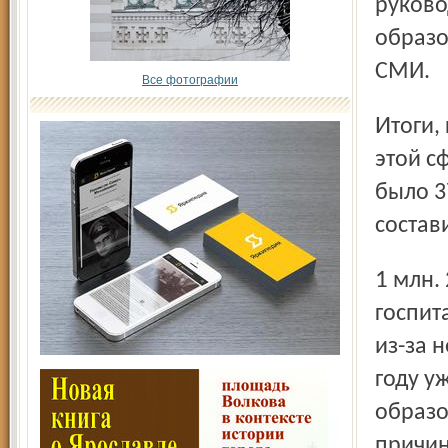
руково
образо
СМИ.
Все фотографии
Итоги, как и следовало предполагать, нерадостные. В
этой с
было 3
состав
1 млн. 255 тыс. рублей, погибли три человека. Один
госпит
из-за 
году у
образо
причин