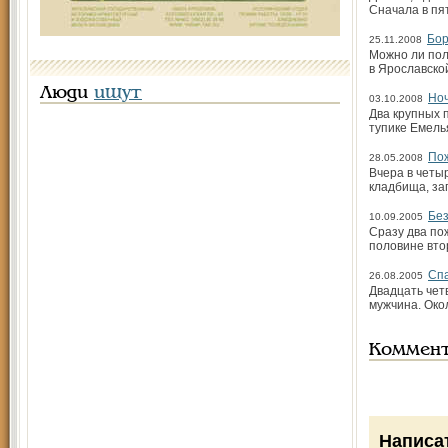
Сначала в пя
Бор
25.11.2008
Можно ли пол
в Ярославско
Люди
ищут
Ноч
03.10.2008
Два крупных 
тупике Емель
Пож
28.05.2008
Вчера в четы
кладбища, за
Без
10.09.2005
Сразу два по
половине втор
Спа
26.08.2005
Двадцать чет
мужчина. Око
Коммен
Написа