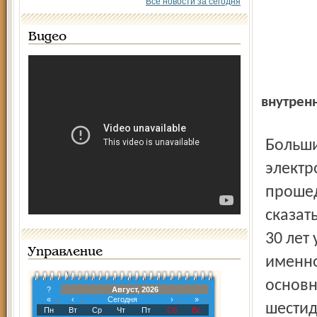
Все новости за сегодня
Видео
внутрен
Большинство зданий, мостов, плотин, линий
электр
прошед
сказат
30 лет
Управление
именно
основн
?
Август, 2026
«
‹
Сегодня
›
»
шестид
Пн
Вт
Ср
Чт
Пт
Сб
Вс