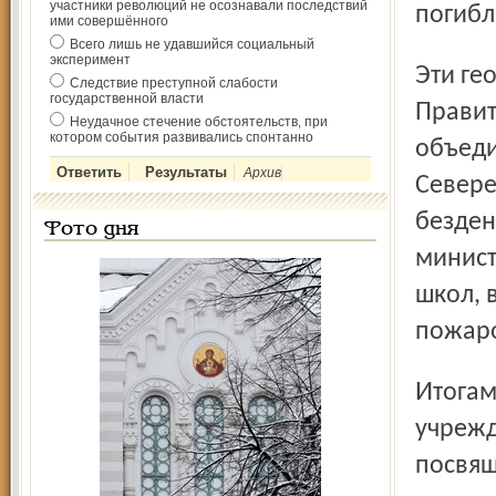
участники революций не осознавали последствий
погибл
ими совершённого
Всего лишь не удавшийся социальный
эксперимент
Эти географически далекие друг от друга события
Следствие преступной слабости
государственной власти
Правит
Неудачное стечение обстоятельств, при
котором события развивались спонтанно
объеди
Архив
Севере
безден
Фото дня
минист
школ, 
пожар
Итогам такой проверки общеобразовательных
учрежд
посвящ