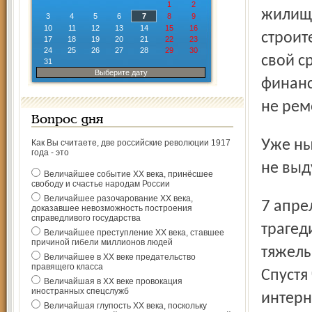
1
2
жилищн
3
4
5
6
7
8
9
10
11
12
13
14
15
16
строит
17
18
19
20
21
22
23
24
25
26
27
28
29
30
свой с
31
Выберите дату
финанс
не рем
Вопрос дня
Уже нынешней весной стало ясно, что феномен-2003 – это
Как Вы считаете, две российские революции 1917
года - это
не выд
Величайшее событие ХХ века, принёсшее
свободу и счастье народам России
Величайшее разочарование ХХ века,
7 апреля из-за неисправности электропроводки случилась
доказавшее невозможность построения
справедливого государства
трагед
Величайшее преступление ХХ века, ставшее
причиной гибели миллионов людей
тяжелы
Величайшее в ХХ веке предательство
правящего класса
Спустя
Величайшая в ХХ веке провокация
иностранных спецслужб
интерн
Величайшая глупость ХХ века, поскольку