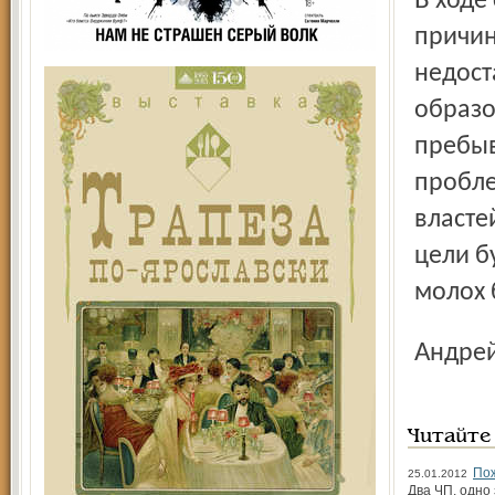
В ходе совещания сделан вывод и о том, что главная
причин
недост
образо
пребыв
пробле
власте
цели б
молох 
Андр
Читайте
По
25.01.2012
Два ЧП, одно