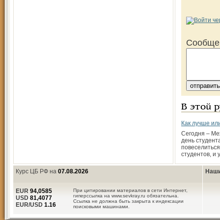
Сообще
В этой 
Как лучше или
Сегодня – М
день студента
повеселиться
студентов, и 
Курс ЦБ РФ на
07.08.2026
Наши
EUR
94,0585
При цитировании материалов в сети Интернет,
гиперссылка на www.sevkray.ru обязательна.
USD
81,4077
Ссылка не должна быть закрыта к индексации
EUR/USD
1.16
поисковыми машинами.