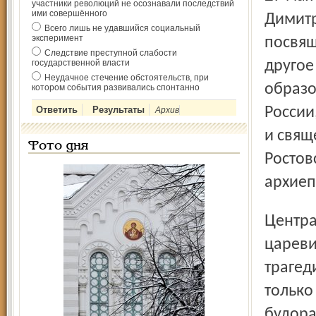
участники революций не осознавали последствий
ими совершённого
Димитр
Всего лишь не удавшийся социальный
эксперимент
посвящ
Следствие преступной слабости
государственной власти
другое
Неудачное стечение обстоятельств, при
образо
котором события развивались спонтанно
России
Архив
и свящ
Фото дня
Ростов
архиеп
Центральным событием «Благостины» станет День
цареви
трагед
только
будора