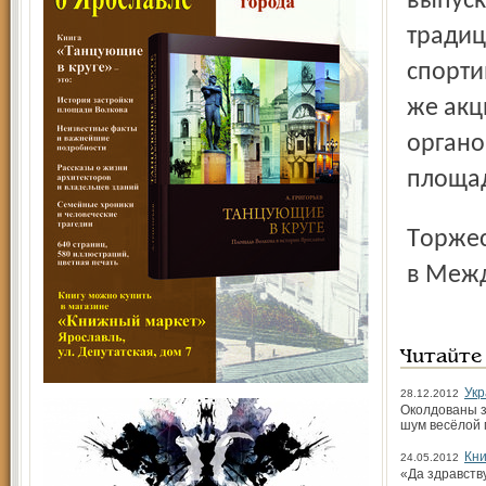
выпуск
традиц
спорти
же акц
органо
площа
Торжественное закрытие «Благостины» состоится 1 июня,
в Межд
Читайте
Укр
28.12.2012
Околдованы з
шум весёлой 
Кни
24.05.2012
«Да здравству