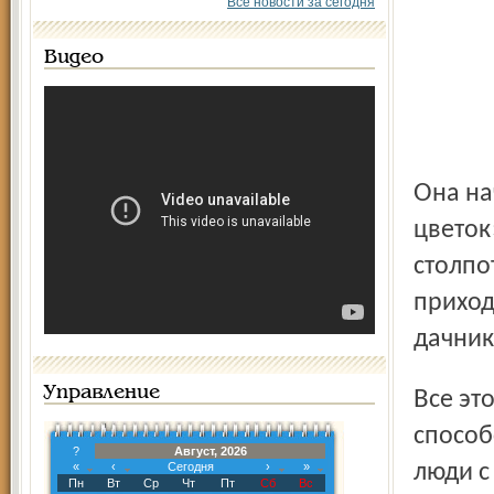
Все новости за сегодня
Видео
Она начнется с мероприятия под названием «Белый
цветок
столпо
приход
дачник
Управление
Все это не помешает, а наоборот, как здесь считают, будет
способ
?
Август, 2026
«
‹
Сегодня
›
»
люди с
Пн
Вт
Ср
Чт
Пт
Сб
Вс