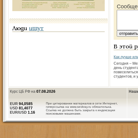
Сообще
Люди
ищут
В этой 
Как лучше или
Сегодня – М
день студента
повеселиться
студентов, и 
Курс ЦБ РФ на
07.08.2026
Наши
EUR
94,0585
При цитировании материалов в сети Интернет,
гиперссылка на www.sevkray.ru обязательна.
USD
81,4077
Ссылка не должна быть закрыта к индексации
EUR/USD
1.16
поисковыми машинами.