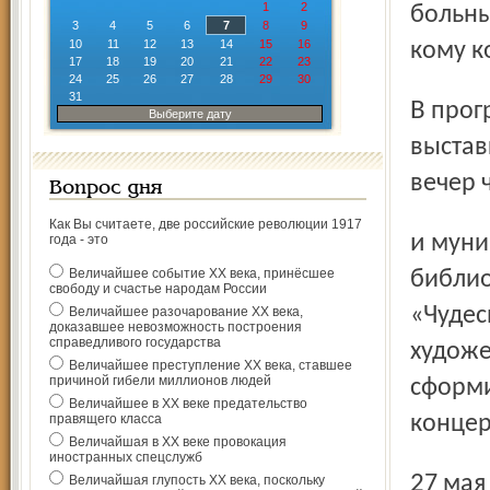
1
2
больны
3
4
5
6
7
8
9
10
11
12
13
14
15
16
кому к
17
18
19
20
21
22
23
24
25
26
27
28
29
30
31
В программе «Благостины» – открытие региональной
Выберите дату
выстав
вечер 
Вопрос дня
Как Вы считаете, две российские революции 1917
и муниципальных олимпиад школьников. Много
года - это
Величайшее событие ХХ века, принёсшее
библио
свободу и счастье народам России
«Чудес
Величайшее разочарование ХХ века,
доказавшее невозможность построения
справедливого государства
художе
Величайшее преступление ХХ века, ставшее
причиной гибели миллионов людей
сформи
Величайшее в ХХ веке предательство
правящего класса
концер
Величайшая в ХХ веке провокация
иностранных спецслужб
27 мая в рамках той же акции начнутся третьи
Величайшая глупость ХХ века, поскольку