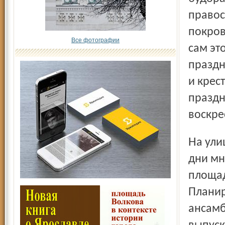
правос
покров
Все фотографии
сам эт
праздн
и крес
праздн
воскре
На улицах и концертных площадках города будет в эти
дни мн
площад
Планир
ансамб