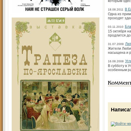
которым здес
В Е
18.08.2011
Одна из прим
проходят зде
Бла
03.11.2010
15 октября н
продлится до
Люб
31.07.2009
Жители Любим
насыщена и р
Угл
16.08.2008
В субботу в 
особенным ра
Коммен
Написа