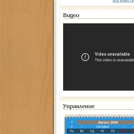
Все новости
Видео
Управление
?
Август, 2026
«
‹
Сегодня
›
Пн
Вт
Ср
Чт
Пт
Сб
В