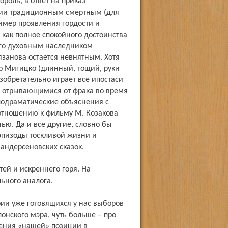
нии традиционным смертным (для
ример проявления гордости и
о как полное спокойного достоинства
его духовным наследником
Рязанова остается невнятным. Хотя
р Мигицко (длинный, тощий, руки
изобретательно играет все ипостаси
, отрывающимися от фрака во время
лодраматические объяснения с
 отношению к фильму М. Козакова
нью. Да и все другие, словно бы
эпизоды тоскливой жизни и
 андерсеновских сказок.
льного аналога.
понского мэра, чуть больше – про
ения «нашей» позиции в