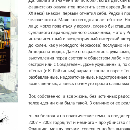
Да, была эта знаменитая история, когда датский король, в ответ на приказ
фашистских оккупантов пометить всех евреев Да
ХХ века) знаком, первым отметил себя. Редкий п
человечности. Мало кто сегодня знает об этом. Н
лицо могло появиться у короля, словно бы ставш
суетливого параноидального сказочника, – это у 
интеллигентный и эксцентричный питерский акте
до колен, как у молодого Черкасова) послушно и 
Андерсена­творца. Даже его сражение с рукавами
выступления перед светским обществом либо ме
сестрой или с Создателем. Даже ухудшенный, по
«Тень» (с К. Райкиным) вариант танца в паре с Те
разбавленные, недозаточенные, недостроенные 
возвышенных, а здесь почему­то просто слащавых
Вот, собственно, и вся жизнь, без истинных радостей и искреннего горя. На
телевидении она была такой. В отличие от ее реа
Была болтовня на политические темы, в преддверии уже готовящихся у нас выборов
2007 – 2008 годов; тут и немного – про убийство я
Францию, между прочим, совершенно без выраж