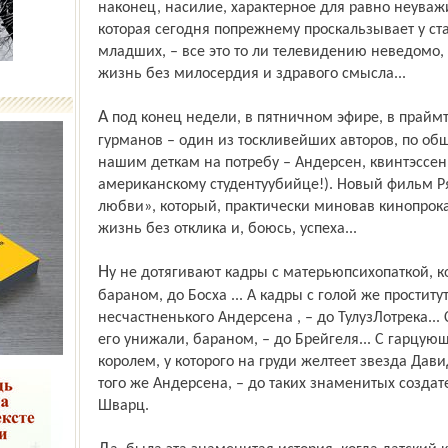
наконец, насилие, характерное для равно неува
которая сегодня по­прежнему проскальзывает у ст
младших, – все это то ли телевидению неведомо, т
жизнь без милосердия и здравого смысла...
А под конец недели, в пятничном эфире, в прайм­тайм, для широкой публики и для
гурманов – один из тоскливейших авторов, по о
нашим деткам на потребу – Андерсен, квинтэссен
американскому студенту­убийце!). Новый фильм 
любви», который, практически миновав кинопрокат
жизнь без отклика и, боюсь, успеха...
Ну не дотягивают кадры с матерью­психопаткой, которая в голом виде обнимается с
бараном, до Босха ... А кадры с голой же простит
несчастненького Андерсена , – до Тулуз­Лотрека..
его унижали, бараном, – до Брейгеля... С гарцу
королем, у которого на груди желтеет звезда Дав
того же Андерсена, – до таких знаменитых создате
Шварц.