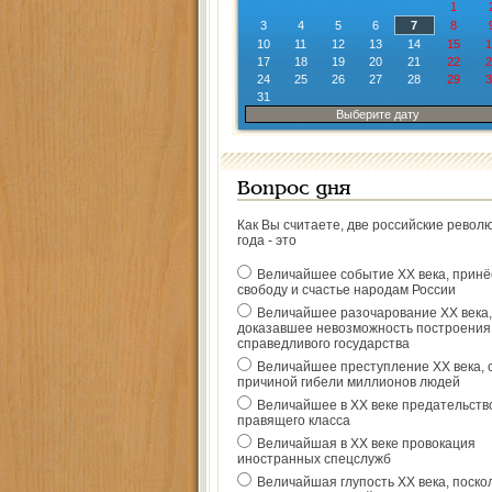
1
3
4
5
6
7
8
10
11
12
13
14
15
1
17
18
19
20
21
22
2
24
25
26
27
28
29
3
31
Выберите дату
Вопрос дня
Как Вы считаете, две российские револ
года - это
Величайшее событие ХХ века, прин
свободу и счастье народам России
Величайшее разочарование ХХ века,
доказавшее невозможность построения
справедливого государства
Величайшее преступление ХХ века, 
причиной гибели миллионов людей
Величайшее в ХХ веке предательств
правящего класса
Величайшая в ХХ веке провокация
иностранных спецслужб
Величайшая глупость ХХ века, поско