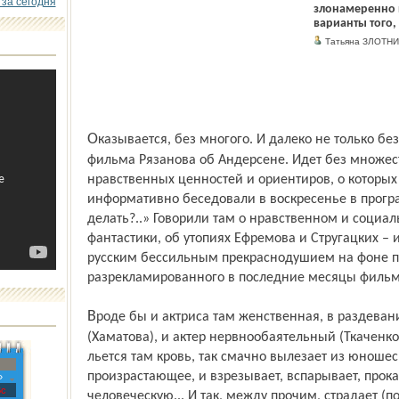
 за сегодня
злонамеренно 
варианты того,
Татьяна ЗЛОТНИК
Оказывается, без многого. И далеко не только без любви, как это следует из названия
фильма Рязанова об Андерсене. Идет без множест
нравственных ценностей и ориентиров, о которых
информативно беседовали в воскресенье в прогр
делать?..» Говорили там о нравственном и социа
фантастики, об утопиях Ефремова и Стругацких –
русским бессильным прекраснодушием на фоне п
разрекламированного в последние месяцы филь
Вроде бы и актриса там женственная, в раздеваниях инфантильно­эротичная
(Хаматова), и актер нервно­обаятельный (Ткаченко)
льется там кровь, так смачно вылезает из юношес
произрастающее, и взрезывает, вспарывает, прока
»
с
человеческую... И так, между прочим, страдает (п