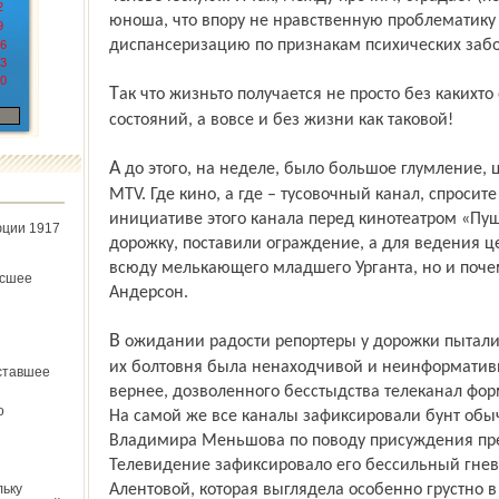
2
юноша, что впору не нрав­ственную проблематику
9
диспансеризацию по признакам психических заб
6
3
0
Так что жизнь­то получается не просто без каких­то отдельных эмоциональных
состояний, а вовсе и без жизни как таковой!
А до этого, на неделе, было большое глумление, церемония вручения кинопремий
МТV. Где кино, а где – тусовочный канал, спросите
инициативе этого канала перед кинотеатром «Пу
юции 1917
дорожку, поставили ограждение, а для ведения ц
всюду мелькающего младшего Урганта, но и поче
ёсшее
Андерсон.
В ожидании радости репортеры у дорожки пытались развлекать публику стебом, хотя
их болтовня была ненаходчивой и неинформатив
ставшее
вернее, дозволенного бесстыдства телеканал фо
о
На самой же все каналы зафиксировали бунт обы
Владимира Меньшова по поводу присуждения пр
Телевидение зафиксировало его бессильный гнев 
льку
Алентовой, которая выглядела особенно грустно 