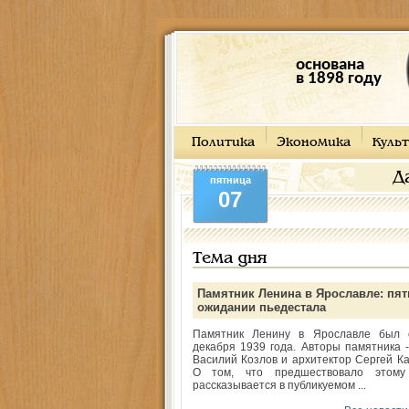
основана
в 1898 году
Политика
Экономика
Культ
Д
пятница
07
Тема дня
Памятник Ленина в Ярославле: пят
ожидании пьедестала
Памятник Ленину в Ярославле был 
декабря 1939 года. Авторы памятника -
Василий Козлов и архитектор Сергей Ка
О том, что предшествовало этому
рассказывается в публикуемом ...