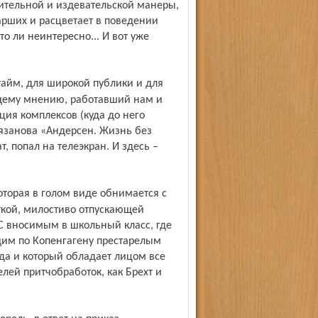
жительной и издевательской манеры,
арших и расцветает в поведении
о ли неинтересно... И вот уже
бщему мнению, работавший нам и
ция комплексов (куда до него
Рязанова «Андерсен. Жизнь без
, попал на телеэкран. И здесь –
уткой, милостиво отпускающей
. С вносимым в школьный класс, где
ющим по Копенгагену престарелым
ида и который обладает лицом все
лей притч­обработок, как Брехт и