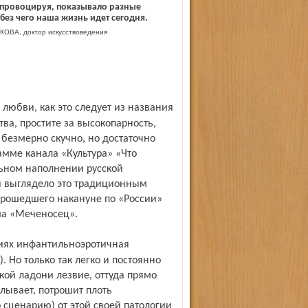
провоцируя, показывало разные
 без чего наша жизнь идет сегодня.
ОВА, доктор искусствоведения
ва, простите за высокопарность,
 безмерно скучно, но достаточно
амме канала «Культура» «Что
льном наполнении русской
 и выглядело это традиционным
рошедшего накануне по «России»
ма «Меченосец».
. Но только так легко и постоянно
кой ладони лезвие, оттуда прямо
лывает, потрошит плоть
о сценарию) от этой своей патологии