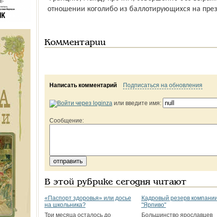
отношении кого­либо из баллотирующихся на през
Комментарии
Написать комментарий
Подписаться на обновления
или введите имя:
Сообщение:
В этой рубрике сегодня читают
«Паспорт здоровья» или досье
Кадровый резерв компани
на школьника?
"Ярпиво"
Три месяца осталось до
Большинство ярославцев