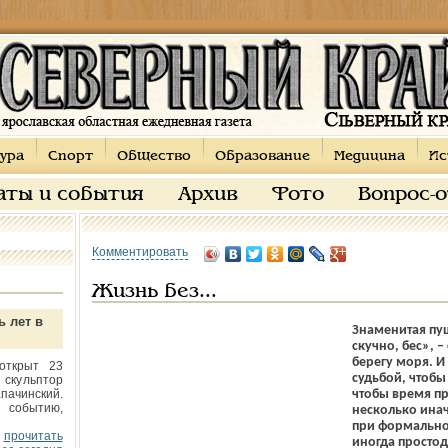
ура
Спорт
Общество
Образование
Медицина
Ис
аты и события
Архив
Фото
Вопрос-
Комментировать
Жизнь без...
ь лет в
Знаменитая пуш
скучно, бес», 
берегу моря. И
открыт 23
судьбой, чтобы 
 скульптор
пачинский.
чтобы время пр
 событию,
несколько иначе
при формальном
прочитать
иногда простод