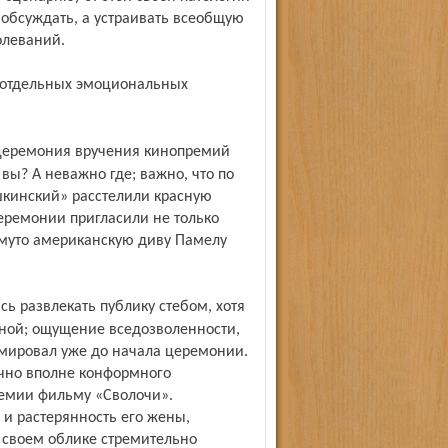
 обсуждать, а устраивать всеобщую
олеваний.
 вы? А неважно где; важно, что по
шкинский» расстелили красную
еремонии пригласили не только
му­то американскую диву Памелу
ной; ощущение вседозволенности,
рмировал уже до начала церемонии.
чно вполне конформного
емии фильму «Сволочи».
и растерянность его жены,
в своем облике стремительно