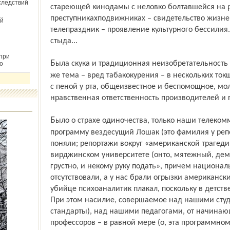
следствий
стареющей кинодамы с неловко болтавшейся на р
преступниках­подвижниках – свидетельство жизне
й
телепраздник – проявление культурного бессилия.
стыда...
при
Была скука и традиционная неизобретательность в поиске проблематики: одна и та
о
же тема – вред табакокурения – в нескольких ток­
с пеной у рта, общеизвестное и беспомощное, мол
нравственная ответственность производителей и п
Было о страхе одиночества, только наши телекомментаторы и соорудивший на НТВ
программу вездесущий Лошак (это фамилия у репор
поняли; репортажи вокруг «американской трагедии
вирджинском университете (он­то, мятежный, демо
грустно, и некому руку подать», причем национа
отсутствовали, а у нас брали огрызки американск
убийце психоаналитик плакал, поскольку в детстве
При этом насилие, совершаемое над нашими студ
стандарты), над нашими педагогами, от начинаю
профессоров – в равной мере (о, эта программно­