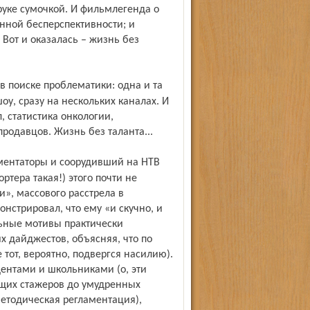
уке сумочкой. И фильм­легенда о
нной бесперспективности; и
 Вот и оказалась – жизнь без
шоу, сразу на нескольких каналах. И
, статистика онкологии,
родавцов. Жизнь без таланта...
тера такая!) этого почти не
», массового расстрела в
нстрировал, что ему «и скучно, и
льные мотивы практически
их дайджестов, объясняя, что по
 тот, вероятно, подвергся насилию).
ентами и школьниками (о, эти
щих стажеров до умудренных
методическая регламентация),