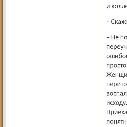
и колл
– Ска
– Не поверите – суды. Наверное, придётся на юриста
переуч
ошибок
просто
Женщин
перито
воспал
исходу
Приеха
понятн