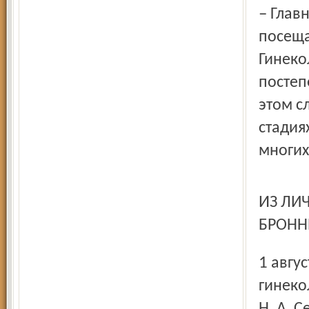
– Главная рекомендация и един­ственная: обязательно
посеща
Гинеко
постеп
этом с
стадия
многих
ИЗ ЛИЧНОГО ДЕЛА АЛЕКСАНДРА ВИТАЛЬЕВИЧА
БРОНН
1 августа 1979 года принят на работу врачом-интерном в
гинеко