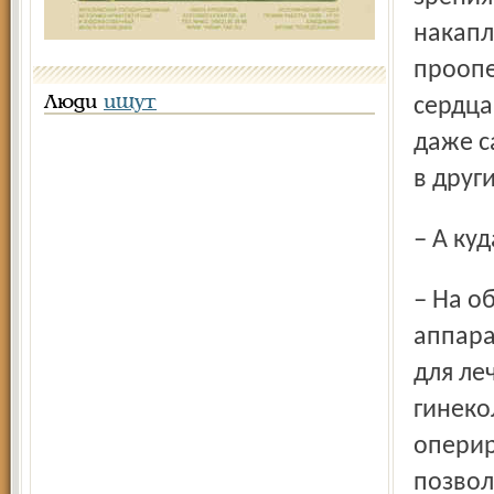
накапл
проопе
Люди
ищут
сердца
даже с
в друг
– А к
– На оборудование. Ведь помимо техники операции и
аппара
для ле
гинеко
оперир
позвол