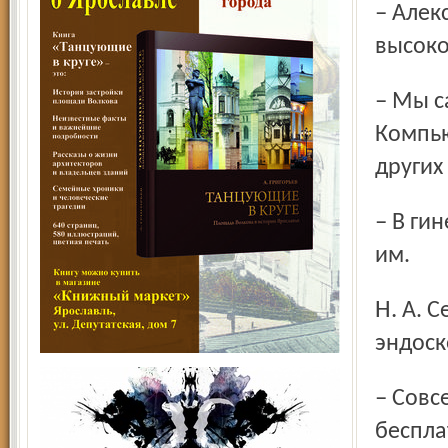
– Александр Витальевич, а кто вам настраивает это
высоко
– Мы сами. Так сказать, принцип одних рук в действии.
Компью
других
– В гинекологическом отделении ярославской больницы
им.
Н. А. Семашко, которым вы заведуете, все
эндоск
– Совсем нет. Красноперекоп­ским женщинам делаем
беспла