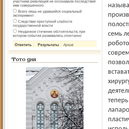
участники революций не осознавали последствий
называ
ими совершённого
Всего лишь не удавшийся социальный
произв
эксперимент
Следствие преступной слабости
полост
государственной власти
Неудачное стечение обстоятельств, при
семь ле
котором события развивались спонтанно
робото
Архив
соврем
Фото дня
позвол
встава
хирург
деятел
теперь
лапаро
пласти