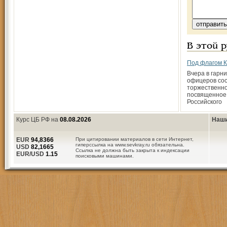
В этой 
Под флагом К
Вчера в гарн
офицеров со
торжественно
посвященное 
Российского
Курс ЦБ РФ на
08.08.2026
Наши
EUR
94,8366
При цитировании материалов в сети Интернет,
гиперссылка на www.sevkray.ru обязательна.
USD
82,1665
Ссылка не должна быть закрыта к индексации
EUR/USD
1.15
поисковыми машинами.