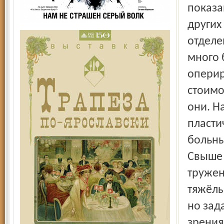
показа
других
отделе
много 
оперир
стоимо
они. Н
пласти
больны
Свыше 
тружен
тяжёлы
но зад
зрения