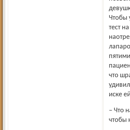
девушк
Чтобы 
тест н
наотре
лапаро
пятими
пациен
что шр
удивил
иске е
– Что надо делать ярославнам, как ухаживать за собой,
чтобы 