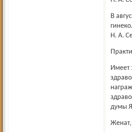
Н. А. 
В августе 1983 года назначен заведующим
гинеко
Н. А. 
Практ
Имеет звания: «Заслуженный врач России», «Отличник
здраво
награж
здраво
думы Я
Женат