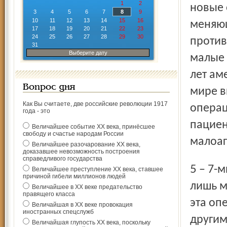
1
2
новые 
3
4
5
6
7
8
9
10
11
12
13
14
15
16
меняющ
17
18
19
20
21
22
23
24
25
26
27
28
29
30
против
31
Выберите дату
малые 
лет ам
Вопрос дня
мире в
Как Вы считаете, две российские революции 1917
операц
года - это
пациен
Величайшее событие ХХ века, принёсшее
свободу и счастье народам России
малоаг
Величайшее разочарование ХХ века,
доказавшее невозможность построения
справедливого государства
5 – 7-миллиметровые разрезы, после которых остаются
Величайшее преступление ХХ века, ставшее
причиной гибели миллионов людей
лишь м
Величайшее в ХХ веке предательство
правящего класса
эта оп
Величайшая в ХХ веке провокация
иностранных спецслужб
другим
Величайшая глупость ХХ века, поскольку