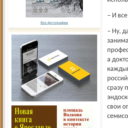
исполь
– И в
Все фотографии
– Ну, да. Это на Западе обычно практикующий хирург
занима
профес
а докт
каждый
россий
сразу 
эндо­с
свои о
семисо