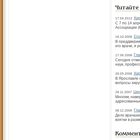
Читайте
Хир
17.04.2012
С 7 по 14 ап
Ассоциации (
Спа
16.10.2009
В преддверии
его врачи, я
Гла
17.06.2008
Сегодня отме
наук, профес
Хир
29.05.2008
В Ярославле 
вопросы хиру
Цен
29.11.2007
Многим, наве
адресованные
Гла
08.12.2006
Дело врача­х
взятки в раз
Коммен