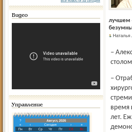
Все новости за сегодня
Видео
лучшем 
безумны
Наталь
– Александр Витальевич, тридцать лет за операционным
столом
– Отработал срок за целое поколение профессиональных
хирург
стреми
Управление
время 
лет. Е
?
Август, 2026
«
‹
Сегодня
›
»
демонс
Пн
Вт
Ср
Чт
Пт
Сб
Вс