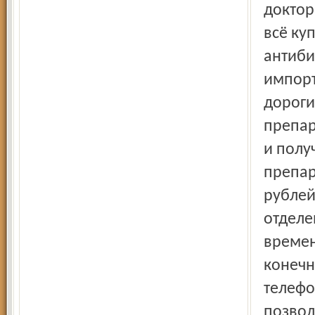
доктор
всё ку
антиби
импорт
дороги
препар
и полу
препар
рублей
отделен
времен
конечн
телефо
позвол