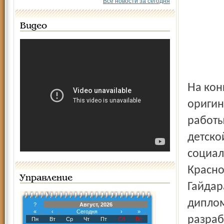
Все новости за сегодня
Видео
На конкурс было представлено более пятидесяти
оригин
работы
детско
социал
Красно
Управление
Гайдар
диплом
?
Август, 2026
«
‹
Сегодня
›
»
разраб
Пн
Вт
Ср
Чт
Пт
Сб
Вс