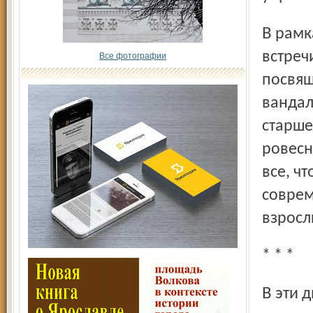
В рамках акции во всех школах города прошли уроки,
встреч
Все фотографии
посвящ
вандал
старше
ровесн
все, чт
соврем
взросл
* * *
В эти дни в нашей области проводится акция «Поможем