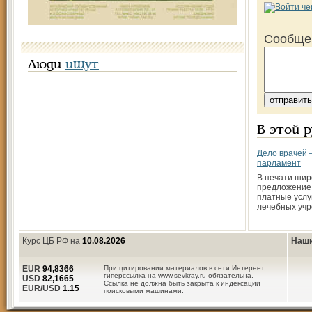
Сообще
Люди
ищут
В этой 
Дело врачей 
парламент
В печати шир
предложение
платные услу
лечебных учр
Курс ЦБ РФ на
10.08.2026
Наши
EUR
94,8366
При цитировании материалов в сети Интернет,
гиперссылка на www.sevkray.ru обязательна.
USD
82,1665
Ссылка не должна быть закрыта к индексации
EUR/USD
1.15
поисковыми машинами.