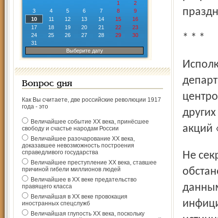
1
2
праздн
3
4
5
6
7
8
9
10
11
12
13
14
15
16
17
18
19
20
21
22
23
24
25
26
27
28
29
30
* * *
31
Выберите дату
Исполком движения совместно с областными
департ
Вопрос дня
центро
Как Вы считаете, две российские революции 1917
года - это
других
Величайшее событие ХХ века, принёсшее
акций 
свободу и счастье народам России
Величайшее разочарование ХХ века,
доказавшее невозможность построения
справедливого государства
Не секрет, что в Ярославле сложилась очень тревожная
Величайшее преступление ХХ века, ставшее
причиной гибели миллионов людей
обстан
Величайшее в ХХ веке предательство
данным
правящего класса
Величайшая в ХХ веке провокация
инфици
иностранных спецслужб
Величайшая глупость ХХ века, поскольку