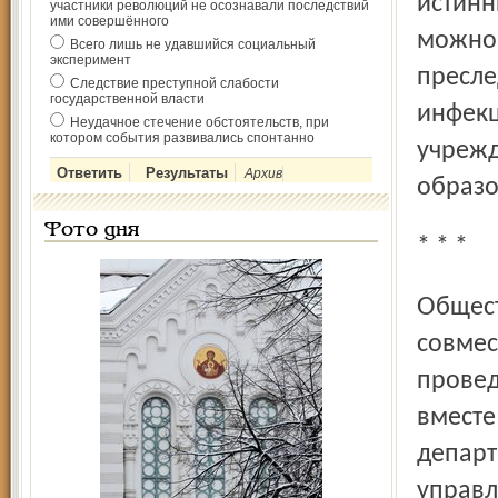
истинн
участники революций не осознавали последствий
ими совершённого
можно 
Всего лишь не удавшийся социальный
эксперимент
пресле
Следствие преступной слабости
государственной власти
инфекц
Неудачное стечение обстоятельств, при
котором события развивались спонтанно
учрежд
Архив
образо
Фото дня
* * *
Общественно-политическое движение «Ярославль-2000»
совмес
провед
вместе
департ
управл