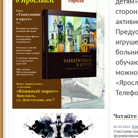
детям»
сторон
активи
Предус
игруше
больни
обучаю
можно 
«Яросл
Телефо
Читайте
Ком
02.03.2012
Участники гр
формировани