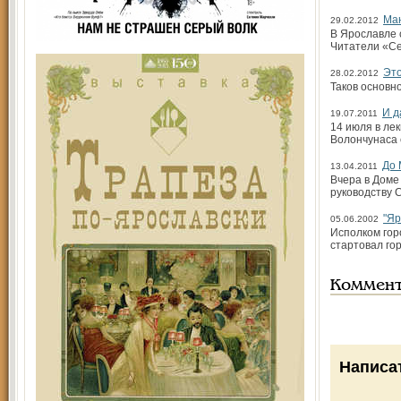
Ман
29.02.2012
В Ярославле 
Читатели «Се
Это
28.02.2012
Таков основн
И д
19.07.2011
14 июля в ле
Волончунаса 
До 
13.04.2011
Вчера в Доме
руководству 
"Яр
05.06.2002
Исполком гор
стартовал го
Коммен
Написа