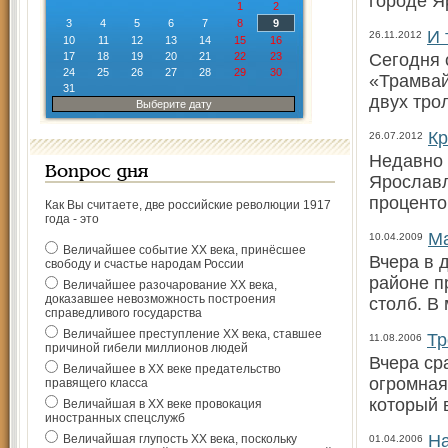
городе Я
1
2
3
4
5
6
7
8
9
И 
26.11.2012
10
11
12
13
14
15
16
17
18
19
20
21
22
23
Сегодня 
24
25
26
27
28
29
30
«Трамвай
31
двух тро
Выберите дату
Кр
26.07.2012
Недавно 
Вопрос дня
Ярославл
проценто
Как Вы считаете, две российские революции 1917
года - это
Ма
10.04.2009
Величайшее событие ХХ века, принёсшее
Вчера в 
свободу и счастье народам России
районе п
Величайшее разочарование ХХ века,
доказавшее невозможность построения
столб. В
справедливого государства
Величайшее преступление ХХ века, ставшее
Тр
11.08.2006
причиной гибели миллионов людей
Вчера ср
Величайшее в ХХ веке предательство
огромная
правящего класса
который 
Величайшая в ХХ веке провокация
иностранных спецслужб
На
Величайшая глупость ХХ века, поскольку
01.04.2006