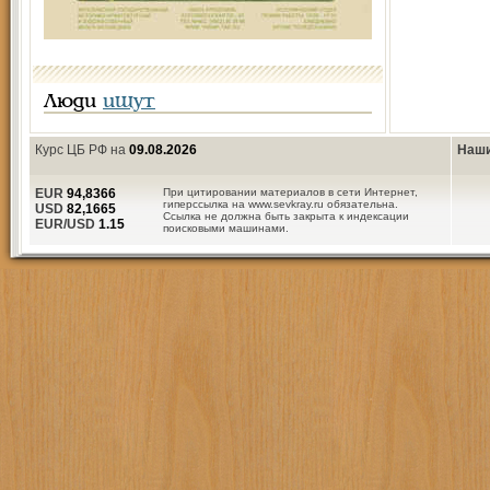
Люди
ищут
Курс ЦБ РФ на
09.08.2026
Наши
EUR
94,8366
При цитировании материалов в сети Интернет,
гиперссылка на www.sevkray.ru обязательна.
USD
82,1665
Ссылка не должна быть закрыта к индексации
EUR/USD
1.15
поисковыми машинами.