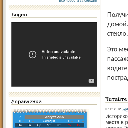
Все новости за сегодня
Получив первую медицинскую помощь, женщина ушла
Видео
домой.
стекло
Это место на дороге оказалось роковым еще для одного
пассаж
водите
постра
Читайте
Управление
«В
07.12.2012
Историко
?
Август, 2026
«
‹
Сегодня
›
»
места в 
Пн
Вт
Ср
Чт
Пт
Сб
Вс