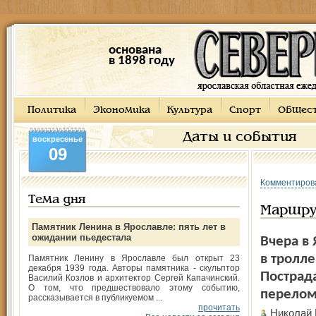
основана
в 1898 году
Политика
Экономика
Культура
Спорт
Общес
Даты и события
воскресенье
09
Комментиров
Тема дня
Маршру
Памятник Ленина в Ярославле: пять лет в
ожидании пьедестала
Вчера в
в тролл
Памятник Ленину в Ярославле был открыт 23
декабря 1939 года. Авторы памятника - скульптор
Пострад
Василий Козлов и архитектор Сергей Капачинский.
О том, что предшествовало этому событию,
перелом
рассказывается в публикуемом ...
прочитать
Николай