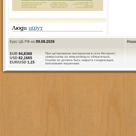
Люди
ищут
Курс ЦБ РФ на
09.08.2026
Наши
EUR
94,8366
При цитировании материалов в сети Интернет,
гиперссылка на www.sevkray.ru обязательна.
USD
82,1665
Ссылка не должна быть закрыта к индексации
EUR/USD
1.15
поисковыми машинами.