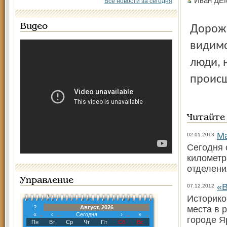
Иван Д
Все новости за сегодня
Видео
Дорожно-транспортное происшествие произошло, по-
видимо
люди, 
происш
Читайте
Ма
02.01.2013
Сегодня 
километр
отделени
Управление
«В
07.12.2012
Историко
?
Август, 2026
места в 
«
‹
Сегодня
›
»
городе Я
Пн
Вт
Ср
Чт
Пт
Сб
Вс