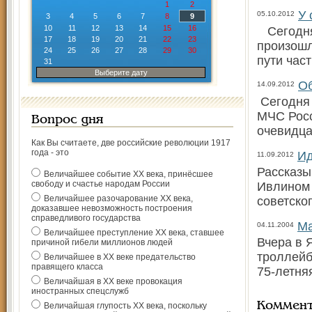
1
2
У 
05.10.2012
3
4
5
6
7
8
9
10
11
12
13
14
15
16
Сегодня 
17
18
19
20
21
22
23
произошл
24
25
26
27
28
29
30
пути час
31
Выберите дату
Об
14.09.2012
Сегодня 
МЧС Росс
Вопрос дня
очевидца
Как Вы считаете, две российские революции 1917
года - это
Ид
11.09.2012
Рассказы
Величайшее событие ХХ века, принёсшее
свободу и счастье народам России
Ивлином 
Величайшее разочарование ХХ века,
советско
доказавшее невозможность построения
справедливого государства
Ма
04.11.2004
Величайшее преступление ХХ века, ставшее
Вчера в 
причиной гибели миллионов людей
троллейб
Величайшее в ХХ веке предательство
правящего класса
75-летня
Величайшая в ХХ веке провокация
иностранных спецслужб
Коммен
Величайшая глупость ХХ века, поскольку