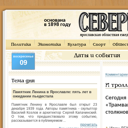
основана
в 1898 году
Политика
Экономика
Культура
Спорт
Общес
Даты и события
воскресенье
09
Комментарии
Тема дня
И трол
Памятник Ленина в Ярославле: пять лет в
ожидании пьедестала
Сегодня 
«Трамва
Памятник Ленину в Ярославле был открыт 23
декабря 1939 года. Авторы памятника - скульптор
столкно
Василий Козлов и архитектор Сергей Капачинский.
О том, что предшествовало этому событию,
рассказывается в публикуемом ...
прочитать