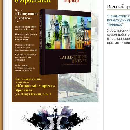
В этой 
"Локомотив" 
победу у ниж
"Торпедо"
Ярославский
сумел добить
в принципиал
против нижег