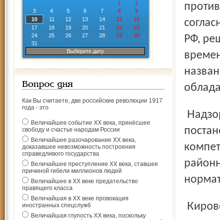
1
2
против
3
4
5
6
7
8
9
10
11
12
13
14
15
16
соглас
17
18
19
20
21
22
23
24
25
26
27
28
29
30
РФ, ре
31
Выберите дату
времен
назван
Вопрос дня
облада
Как Вы считаете, две российские революции 1917
года - это
Надзорный орган считает, что при принятии
Величайшее событие ХХ века, принёсшее
постан
свободу и счастье народам России
Величайшее разочарование ХХ века,
компет
доказавшее невозможность построения
справедливого государства
районн
Величайшее преступление ХХ века, ставшее
причиной гибели миллионов людей
нормат
Величайшее в ХХ веке предательство
правящего класса
Величайшая в ХХ веке провокация
Кировский суд удовлетворил заявление прокурора, и
иностранных спецслужб
Величайшая глупость ХХ века, поскольку