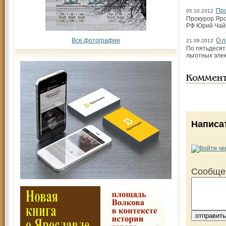
Про
05.10.2012
Прокурор Яро
РФ Юрий Чайк
Все фотографии
О п
21.09.2012
По пятьдесят
льготных эле
Коммен
Написа
Сообще