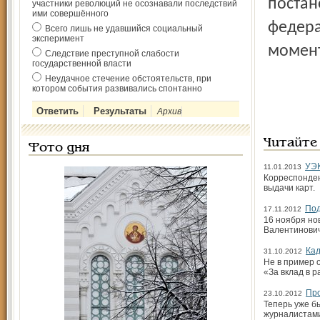
постан
участники революций не осознавали последствий
ими совершённого
федера
Всего лишь не удавшийся социальный
эксперимент
момент
Следствие преступной слабости
государственной власти
Неудачное стечение обстоятельств, при
котором события развивались спонтанно
Архив
Читайте
Фото дня
УЭК
11.01.2013
Корреспонден
выдачи карт.
Под
17.11.2012
16 ноября но
Валентинович
Кад
31.10.2012
Не в пример 
«За вклад в 
Про
23.10.2012
Теперь уже б
журналистам