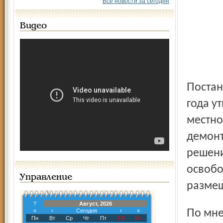
Все новости за сегодня
Видео
Постановлением мэра Ярославля в октябре прошлого
года у
местно
демонт
решени
освобо
Управление
разме
?
Август, 2026
По мнению прокуратуры, постановление мэра Ярославля
«
‹
Сегодня
›
»
Пн
Вт
Ср
Чт
Пт
Сб
Вс