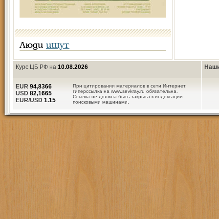
Люди
ищут
Курс ЦБ РФ на
10.08.2026
Наши
EUR
94,8366
При цитировании материалов в сети Интернет,
гиперссылка на www.sevkray.ru обязательна.
USD
82,1665
Ссылка не должна быть закрыта к индексации
EUR/USD
1.15
поисковыми машинами.