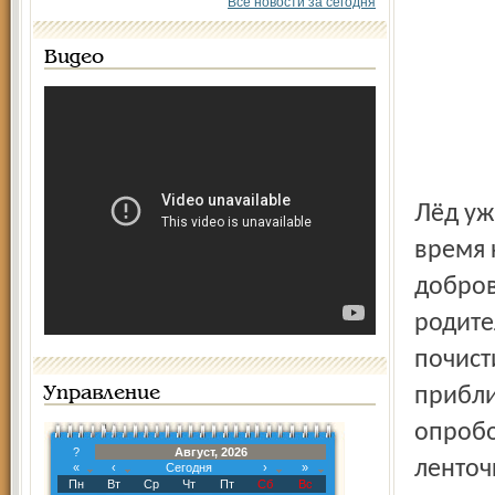
Все новости за сегодня
Видео
Лёд уже залит, разметка и бортики готовы. В настоящее
время 
добро
родите
почист
приблиз
Управление
опробо
?
Август, 2026
ленточ
«
‹
Сегодня
›
»
Пн
Вт
Ср
Чт
Пт
Сб
Вс