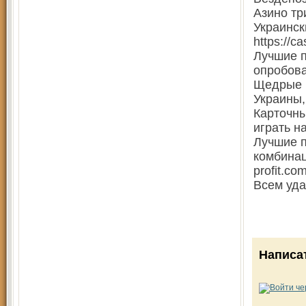
Азино три
Украинск
https://c
Лучшие п
опробова
Щедрые б
Украины, 
Карточны
играть на
Лучшие п
комбинац
profit.co
Всем уда
Написа