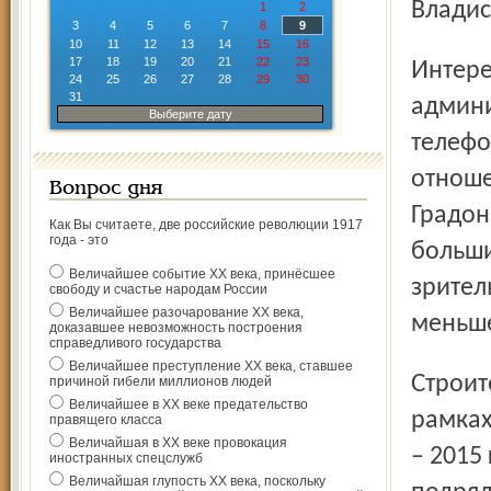
Владис
1
2
3
4
5
6
7
8
9
10
11
12
13
14
15
16
17
18
19
20
21
22
23
Интерес к ледовому катку огромный, каждый день в
24
25
26
27
28
29
30
31
админи
Выберите дату
телефо
отноше
Вопрос дня
Градон
Как Вы считаете, две российские революции 1917
года - это
больши
Величайшее событие ХХ века, принёсшее
зрител
свободу и счастье народам России
Величайшее разочарование ХХ века,
меньше
доказавшее невозможность построения
справедливого государства
Величайшее преступление ХХ века, ставшее
Строительство крытого катка в Переславле началось в
причиной гибели миллионов людей
Величайшее в ХХ веке предательство
рамках
правящего класса
Величайшая в ХХ веке провокация
– 2015
иностранных спецслужб
Величайшая глупость ХХ века, поскольку