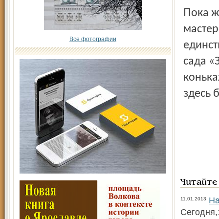
Пока же переславцы совершенствуют своё конькобежное
мастер
Все фотографии
единст
сада «
конька
здесь 
Читайте
На
11.01.2013
Сегодня,