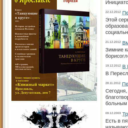
Инициато
Пе
22.12.2012
Этой сер
образова
социальн
Вм
21.12.2012
Зимние к
борисогл
В 
19.12.2012
В Пересл
Пе
28.11.2012
Сегодня,
благотво
больным 
Тр
09.12.2003
Есть в п
называют