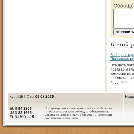
Сообще
В этой 
Выборы в му
Ярославля пр
Эта дата пок
предваритель
комиссия по 
городского с
Когда за неё
Курс ЦБ РФ на
09.08.2026
Наши
EUR
94,8366
При цитировании материалов в сети Интернет,
гиперссылка на www.sevkray.ru обязательна.
USD
82,1665
Ссылка не должна быть закрыта к индексации
EUR/USD
1.15
поисковыми машинами.