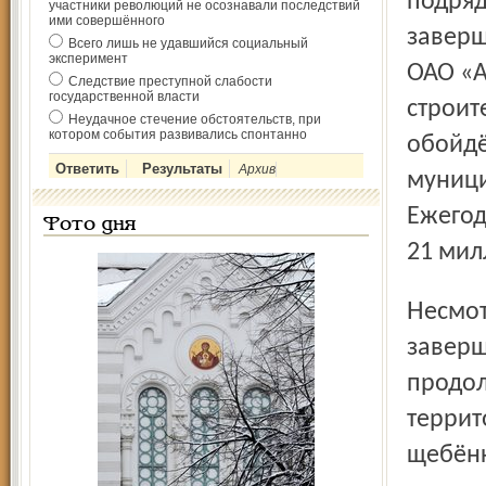
подряд
участники революций не осознавали последствий
ими совершённого
заверш
Всего лишь не удавшийся социальный
эксперимент
ОАО «А
Следствие преступной слабости
государственной власти
строит
Неудачное стечение обстоятельств, при
котором события развивались спонтанно
обойдё
Архив
муници
Ежегод
Фото дня
21 мил
Несмотря на то, что ремонт в помещении катка уже
заверш
продол
террит
щебён