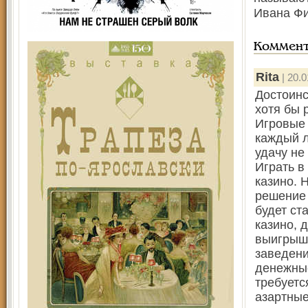
Ивана Фи
Коммен
Rita
| 20.0
Достоинс
хотя бы 
Игровые 
каждый л
удачу не
Играть в
казино. 
решение 
будет ст
казино, 
выигрыши
заведени
денежные
требуетс
азартные