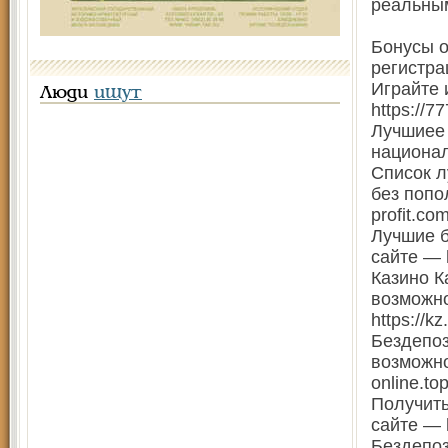
реальным
Бонусы о
регистра
Играйте 
Люди
ищут
https://77
Лучшиее 
национал
Список л
без попо
profit.co
Лучшие б
сайте — h
Казино К
возможно
https://k
Бездепоз
возможно
online.to
Получить
сайте — h
Бездепоз