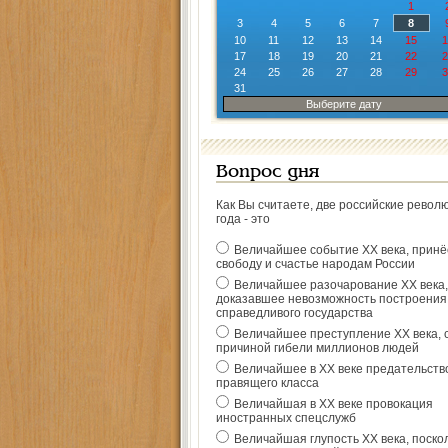
1
3
4
5
6
7
8
10
11
12
13
14
15
1
17
18
19
20
21
22
2
24
25
26
27
28
29
3
31
Выберите дату
Вопрос дня
Как Вы считаете, две российские револ
года - это
Величайшее событие ХХ века, прин
свободу и счастье народам России
Величайшее разочарование ХХ века,
доказавшее невозможность построения
справедливого государства
Величайшее преступление ХХ века, 
причиной гибели миллионов людей
Величайшее в ХХ веке предательств
правящего класса
Величайшая в ХХ веке провокация
иностранных спецслужб
Величайшая глупость ХХ века, поско