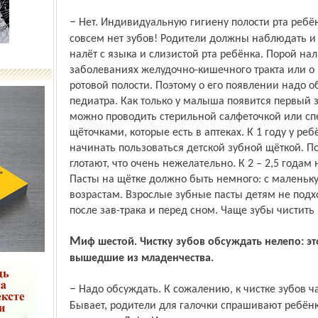
– Нет. Индивидуальную гигиену полости рта ребёнку начинают проводить, когда ещё
совсем нет зубов! Родители должны наблюдать и
налёт с языка и слизистой рта ребёнка. Порой нал
заболеваниях желудочно-кишечного тракта или о
ротовой полости. Поэтому о его появлении надо 
педиатра. Как только у малыша появится первый зу
можно проводить стерильной салфеточкой или 
щёточками, которые есть в аптеках. К 1 году у ре
начинать пользоваться детской зубной щёткой. Пок
глотают, что очень нежелательно. К 2 – 2,5 годам
Пасты на щётке должно быть немного: с маленьк
возрастам. Взрослые зубные пасты детям не подхо
после зав-трака и перед сном. Чаще зубы чистить
Миф шестой. Чистку зубов обсуждать нелепо: это умеют и взрослые, и дети,
вышедшие из младенчества.
– Надо обсуждать. К сожалению, к чистке зубов часто относятся как к формальности.
Бывает, родители для галочки спрашивают ребёнка