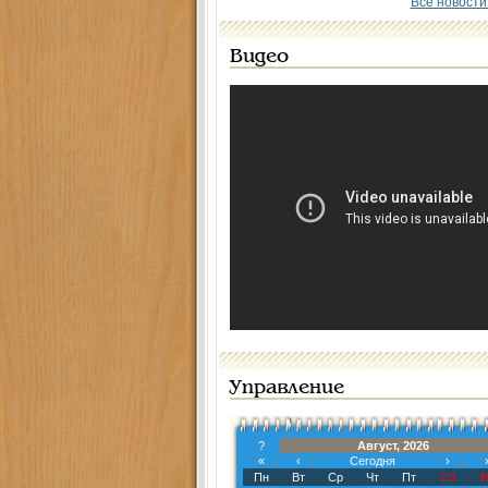
Все новости
Видео
Управление
?
Август, 2026
«
‹
Сегодня
›
Пн
Вт
Ср
Чт
Пт
Сб
В