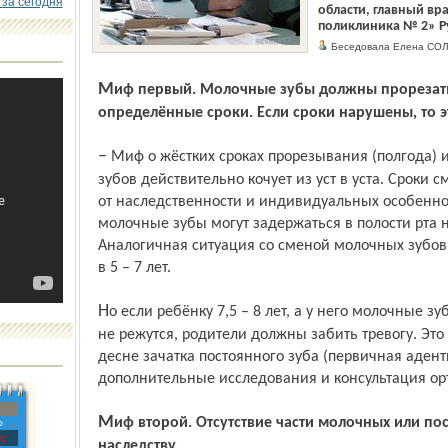
 за сегодня
области, главный вр
поликлиника № 2» Р
Беседовала Елена 
Миф первый. Молочные зубы должны прорезаться и выпадать в точно
определённые сроки. Если сроки нарушены, то э
– Миф о жёстких сроках прорезывания (полгода) и начала смены (6 лет) молочных
зубов действительно кочует из уст в уста. Сроки 
от наследственности и индивидуальных особенно
молочные зубы могут задержаться в полости рта на
Аналогичная ситуация со сменой молочных зубов
в 5 – 7 лет.
Но если ребёнку 7,5 – 8 лет, а у него молочные зубы неподвижны и постоянные резцы
не режутся, родители должны забить тревогу. Это
десне зачатка постоянного зуба (первичная адент
дополнительные исследования и консультация ор
Миф второй. Отсутствие части молочных или постоянных зубов передаётся по
»
с
наследству.