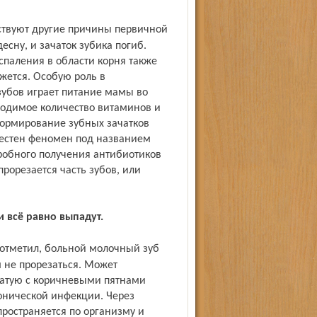
сну, и зачаток зубика погиб.
спаления в области корня также
жется. Особую роль в
убов играет питание мамы во
ходимое количество витаминов и
формирование зубных зачатков
вестен феномен под названием
робного получения антибиотиков
рорезается часть зубов, или
и всё равно выпадут.
м не прорезаться. Может
ватую с коричневыми пятнами
онической инфекции. Через
ространяется по организму и