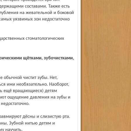
одержащими составами. Также есть
глубления на жевательной и боковой
 самых уязвимых зон недостаточно
ться ими необязательно. Наоборот,
ть ещё вращающиеся) детям
жают ощущение давления на зубы и
 недостаточно.
аны. Зубной нитью детям и
му научить.