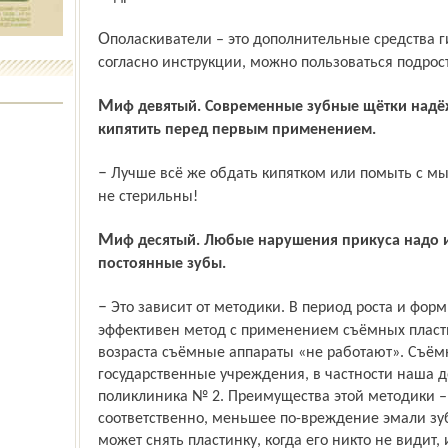
Ополаскиватели – это дополнительные средства гигиены после чистки зубов. Ими,
согласно инструкции, можно пользоваться подрос
Миф девятый. Современные зубные щётки надёжно упакованы, и их не нужно
кипятить перед первым применением.
– Лучше всё же обдать кипятком или помыть с мылом. Лишним не будет. Щётки же
не стерильны!
Миф десятый. Любые нарушения прикуса надо исправлять, когда прорежутся все
постоянные зубы.
– Это зависит от методики. В период роста и формирования прикуса – с 6 до 10 лет –
эффективен метод с применением съёмных пласти
возраста съёмные аппараты «не работают». Съём
государственные учреждения, в частности наша д
поликлиника № 2. Преимущества этой методики – 
соответственно, меньшее по-вреждение эмали зубо
может снять пластинку, когда его никто не видит, 