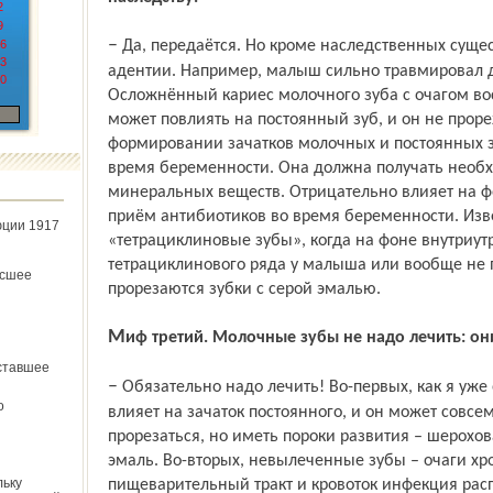
2
9
– Да, передаётся. Но кроме наследственных существуют другие причины первичной
6
3
адентии. Например, малыш сильно травмировал де
0
Осложнённый кариес молочного зуба с очагом во
может повлиять на постоянный зуб, и он не проре
формировании зачатков молочных и постоянных з
время беременности. Она должна получать необ
минеральных веществ. Отрицательно влияет на 
приём антибиотиков во время беременности. Из
юции 1917
«тетрациклиновые зубы», когда на фоне внутриут
тетрациклинового ряда у малыша или вообще не п
ёсшее
прорезаются зубки с серой эмалью.
Миф третий. Молочные зубы не надо лечить: он
ставшее
– Обязательно надо лечить! Во-первых, как я уже отметил, больной молочный зуб
о
влияет на зачаток постоянного, и он может совсе
прорезаться, но иметь пороки развития – шерохо
эмаль. Во-вторых, невылеченные зубы – очаги хр
льку
пищеварительный тракт и кровоток инфекция расп