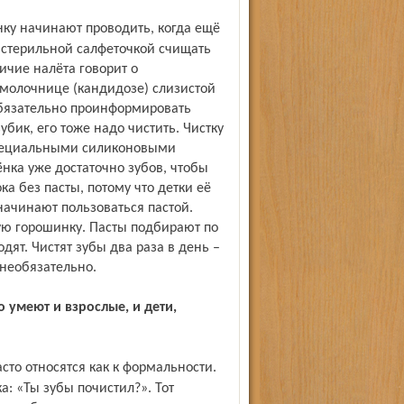
 стерильной салфеточкой счищать
ичие налёта говорит о
 молочнице (кандидозе) слизистой
обязательно проинформировать
бик, его тоже надо чистить. Чистку
специальными силиконовыми
бёнка уже достаточно зубов, чтобы
а без пасты, потому что детки её
 начинают пользоваться пастой.
ую горошинку. Пасты подбирают по
дят. Чистят зубы два раза в день –
 необязательно.
: «Ты зубы почистил?». Тот