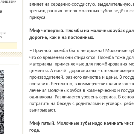
следствий
влияет на сердечно-сосудистую, выделительную,
третьих, ранняя потеря молочных зубов ведёт к
й
прикуса.
Миф четвёртый. Пломбы на молочных зубах должны быть такие же прочные и
при
о
дорогие, как и на постоянных.
– Прочной пломба быть не должна! Молочные зубки отличаются от постоянных тем,
что со временем они стираются. Пломба тоже до
материалы, применяемые для пломбирования мо
цементы. А насчёт дороговизны – стеклоиномер
производителей, разного качества и цены. В гос
поставить бесплатно, в коммерческих клиниках это
лечения молочных зубов в коммерческих и госуд
одинаковы. Различается уровень сервиса. В основ
потратить на беседу с родителями и уговоры реб
выигрывают.
Миф пятый. Молочные зубы надо начинать чистить, когда их будет много – в 2 – 2,5
года.