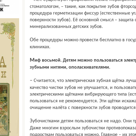
стоматологом, – такие, как покрытие зубов фторс
процедура герметизации фиссур (естественные у
поверхности зубов). Её основной смысл – защита
минерализованных детских зубов.
Обе процедуры можно провести бесплатно в государственных стоматологических
клиниках.
Миф восьмой. Детям можно пользоваться электрическими щётками, зубочистками,
зубными нитями, ополаскивателями.
– Считается, что электрическая зубная щётка лучше обычной чистит зубы. Нет,
качество чистки зубов не улучшается, и пользова
электрическими щётками вибрирующего типа (ес
пользоваться не рекомендуется. Эти щётки иска
очищение налёта с поверхности зубов проводится
Зубочистками детям пользоваться не надо. Они травмируют дёсны и слизистую рта.
Даже многим взрослым зубочистки противопоказ
подросткам пользоваться можно. Главное – их это