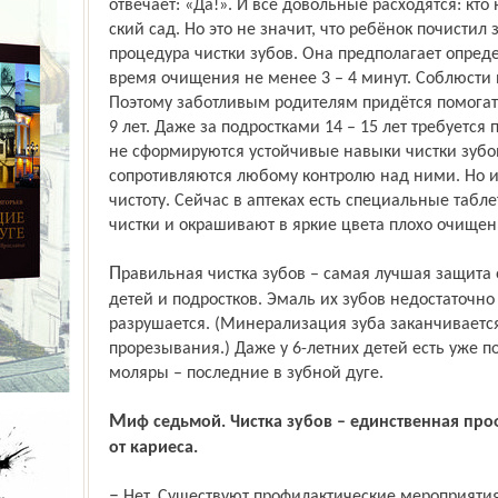
отвечает: «Да!». И все довольные расходятся: кто н
ский сад. Но это не значит, что ребёнок почистил
процедура чистки зубов. Она предполагает опре
время очищения не менее 3 – 4 минут. Соблюсти и
Поэтому заботливым родителям придётся помогать
9 лет. Даже за подростками 14 – 15 лет требуется 
не сформируются устойчивые навыки чистки зубов
сопротивляются любому контролю над ними. Но и
чистоту. Сейчас в аптеках есть специальные табл
чистки и окрашивают в яркие цвета плохо очищен
Правильная чистка зубов – самая лучшая защита от кариеса. Это особенно важно для
детей и подростков. Эмаль их зубов недостаточн
разрушается. (Минерализация зуба заканчивается
прорезывания.) Даже у 6-летних детей есть уже по
моляры – последние в зубной дуге.
Миф седьмой. Чистка зубов – единственная профилактическая процедура защиты
от кариеса.
– Нет. Существуют профилактические мероприятия, которые проводятся врачом