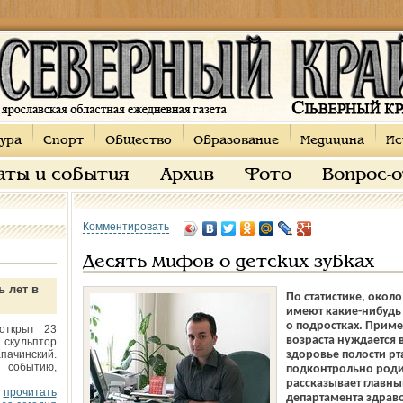
ура
Спорт
Общество
Образование
Медицина
Ис
аты и события
Архив
Фото
Вопрос-
Комментировать
Десять мифов о детских зубках
ь лет в
По статистике, окол
имеют какие-нибудь 
о подростках. Прим
открыт 23
возраста нуждается 
 скульптор
пачинский.
здоровье полости рт
 событию,
подконтрольно роди
рассказывает главны
прочитать
департамента здрав