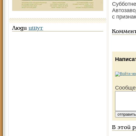
Субботне
Автозаво
с призна
Люди
ищут
Коммен
Написа
Сообще
В этой 