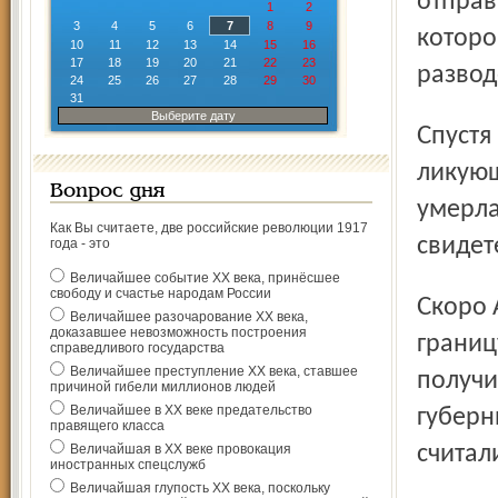
отправ
1
2
3
4
5
6
7
8
9
которо
10
11
12
13
14
15
16
17
18
19
20
21
22
23
развод
24
25
26
27
28
29
30
31
Выберите дату
Спустя месяц он возвратился обратно весёлый и
ликующ
Вопрос дня
умерла
Как Вы считаете, две российские революции 1917
свидет
года - это
Величайшее событие ХХ века, принёсшее
свободу и счастье народам России
Скоро А. Ч. женился на Нине. Молодые отправились за
Величайшее разочарование ХХ века,
доказавшее невозможность построения
границ
справедливого государства
Величайшее преступление ХХ века, ставшее
получи
причиной гибели миллионов людей
Величайшее в ХХ веке предательство
губерн
правящего класса
Величайшая в ХХ веке провокация
считал
иностранных спецслужб
Величайшая глупость ХХ века, поскольку