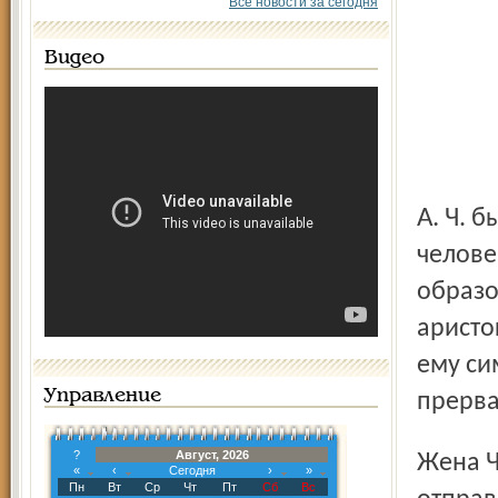
Все новости за сегодня
Видео
А. Ч. был женат, но брак его был несчастлив. Молодой
челове
образо
аристо
ему си
Управление
прерва
?
Август, 2026
Жена Ч. жила в другом городе, куда он вскоре и
«
‹
Сегодня
›
»
Пн
Вт
Ср
Чт
Пт
Сб
Вс