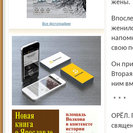
жены.
Впоследствии же, когда первая жена Ч. узнала, что он
Все фотографии
женилс
напомн
свою п
Он приговорён к каторжным работам на десять лет.
Вторая
ним вм
* * *
ОРЁЛ. Памятно ещё ужасное сенсационное дело в Орле о
священ