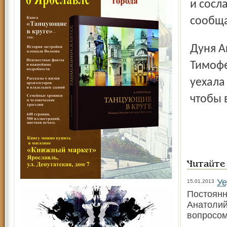
и сосл
сообща
Дуня Аксёнова, обвинявшаяся вместе со священником
Тимофе
уеха­л
чтобы 
Читайте
У
15.01.2013
Постоянн
Анатолий
вопросом