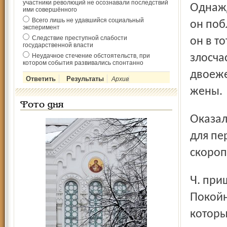
участники революций не осознавали последствий
Однажды Ч. получил по почте письмо, прочитав которое,
ими совершённого
Всего лишь не удавшийся социальный
он поб
эксперимент
Следствие преступной слабости
он в т
государственной власти
Неудачное стечение обстоятельств, при
злосча
котором события развивались спонтанно
двоеже
Архив
жены.
Фото дня
Оказалось, что когда Ч. ехал в первый раз к своей жене
для пе
скороп
Ч. пришла в голову мысль назвать эту даму своей женой.
Покойн
которы