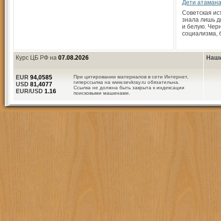
Дети атаман
Советская и
знала лишь д
и белую. Черн
социализма, 
Курс ЦБ РФ на
07.08.2026
Наши
EUR
94,0585
При цитировании материалов в сети Интернет,
гиперссылка на www.sevkray.ru обязательна.
USD
81,4077
Ссылка не должна быть закрыта к индексации
EUR/USD
1.16
поисковыми машинами.