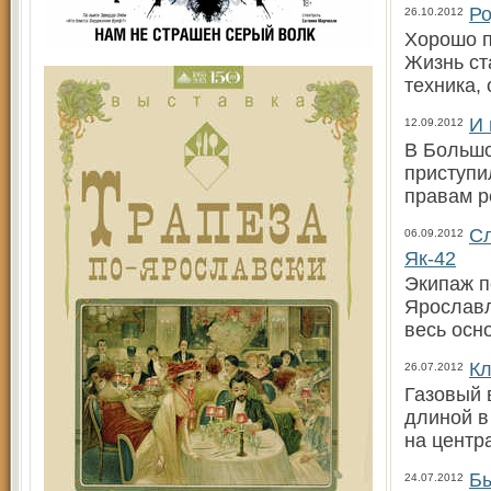
Ро
26.10.2012
Хорошо п
Жизнь ст
техника,
И 
12.09.2012
В Большо
приступи
правам р
Сл
06.09.2012
Як-42
Экипаж п
Ярославл
весь осн
Кл
26.07.2012
Газовый 
длиной в
на центр
Бы
24.07.2012