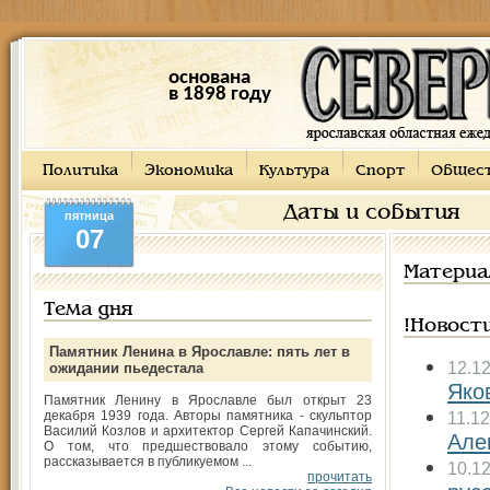
основана
в 1898 году
Политика
Экономика
Культура
Спорт
Общес
Даты и события
пятница
07
Материа
Тема дня
!Новост
Памятник Ленина в Ярославле: пять лет в
12.1
ожидании пьедестала
Яко
Памятник Ленину в Ярославле был открыт 23
декабря 1939 года. Авторы памятника - скульптор
11.1
Василий Козлов и архитектор Сергей Капачинский.
Але
О том, что предшествовало этому событию,
рассказывается в публикуемом ...
10.1
прочитать