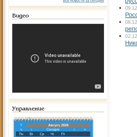
рус
Все новости за сегодня
09.1
Рос
Видео
08.1
реп
02.1
Ник
Управление
?
Август, 2026
«
‹
Сегодня
›
»
Пн
Вт
Ср
Чт
Пт
Сб
Вс