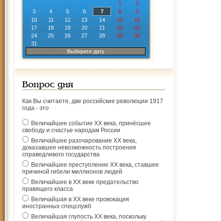
1
2
3
4
5
6
7
8
9
10
11
12
13
14
15
16
17
18
19
20
21
22
23
24
25
26
27
28
29
30
31
Выберите дату
Вопрос дня
Как Вы считаете, две российские революции 1917
года - это
Величайшее событие ХХ века, принёсшее
свободу и счастье народам России
Величайшее разочарование ХХ века,
доказавшее невозможность построения
справедливого государства
Величайшее преступление ХХ века, ставшее
причиной гибели миллионов людей
Величайшее в ХХ веке предательство
правящего класса
Величайшая в ХХ веке провокация
иностранных спецслужб
Величайшая глупость ХХ века, поскольку