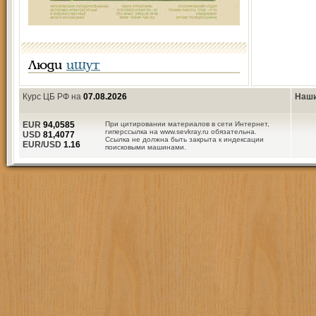
Люди
ищут
Курс ЦБ РФ на
07.08.2026
Наши
EUR
94,0585
При цитировании материалов в сети Интернет,
гиперссылка на www.sevkray.ru обязательна.
USD
81,4077
Ссылка не должна быть закрыта к индексации
EUR/USD
1.16
поисковыми машинами.