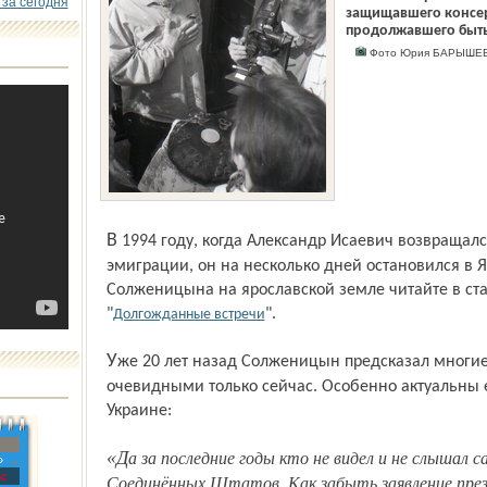
 за сегодня
защищавшего консер
продолжавшего быть
Фото Юрия БАРЫШЕ
В 1994 году, когда Александр Исаевич возвращался в Россию из вынужденной
эмиграции, он на несколько дней остановился в 
Солженицына на ярославской земле читайте в с
"
".
Долгожданные встречи
Уже 20 лет назад Солженицын предсказал многие процессы, которые стали
очевидными только сейчас. Особенно актуальны е
Украине:
«Да за последние годы кто не видел и не слышал самого откровенного вмешательства
»
с
Соединённых Штатов. Как забыть заявление през