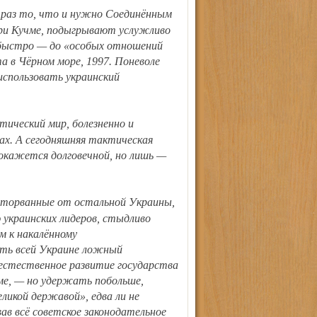
при Кучме, подыгрывают услужливо
о быстро — до «особых отношений
а в Чёрном море, 1997. Поневоле
использовать украинский
ах. А сегодняшняя тактическая
 окажется долговечной, но лишь —
ю украинских лидеров, стыдливо
 к накалённому
ить всей Украине ложный
 естественное развитие государства
ме, — но удержать побольше,
ликой державой», едва ли не
вав всё советское законодательное