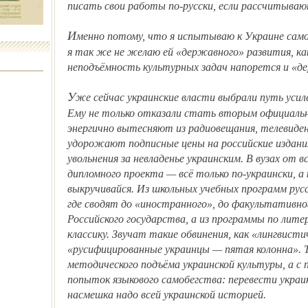
писать свои работы по-русски, если рассчитыва
Именно потому, что я испытываю к Украине самое родственное чувство, люблю её, —
я так же не желаю ей «державного» развития, ка
неподъёмность культурных задач напорется и «д
Уже сейчас украинские власти выбрали путь усиленного притеснения русского языка.
Ему не только отказали стать вторым официальн
энергично вытесняют из радиовещания, телевидени
удорожают подписные цены на российские издан
увольнения за невладенье украинским. В вузах от 
дипломного проекта — всё только по-украински, а
выкручивайся. Из школьных учебных программ рус
где сводят до «иностранного», до факультативн
Российского государства, а из программы по лите
классику. Звучат такие обвинения, как «лингвисти
«русифицированные украинцы — пятая колонна». Т
методического подъёма украинской культуры, а с 
попыток языкового самобегства: перевести украи
насмешка надо всей украинской историей.