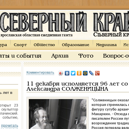
ура
Спорт
Общество
Образование
Медицина
Ис
аты и события
Архив
Фото
Вопрос-
Комментировать
11 декабря исполняется 96 лет со
Александра СОЛЖЕНИЦЫНА
ь лет в
"Солженицын оказал
которая стремилась 
открыт 23
 скульптор
фигуру сугубо архаи
пачинский.
Макаркин. - Отсюда
 событию,
писателем России пу
возрождение традиц
прочитать
Россия потеряла вел