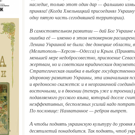
наследие, только этот один дар — фальшиво изм
приняла! (Когда Хмельницкий присоединял Украину
одну пятую часть сегодняшней территории).
В самостоятельном развитии — дай Бог Украине всяческого успеха. Отяжелительная
ошибка её — именно в этом непомерном расширени
Ленина Украиной не были: две донецкие области,
(Мелитополь—Херсон—Одесса) и Крым. (Принятие
меньшей мере недобросовестно, присвоение Севаст
жертвам, но и советским юридическим документа
Стратегическая ошибка в выборе государственно
здоровому развитию Украины, эта изначальная пс
и вредоносно скажется: и в неорганичной соединё
восточными, и в двоении (теперь уже и троении) р
подавляемого русского языка, который доселе счи
неэффективных, бесполезных усилий надо потрат
По пословице: Нахватанное — ребром выпрет.
А чтобы поднять украинскую культуру до уровня международной — сколько ещё
десятилетий понадобится. Так поднять, чтоб укр