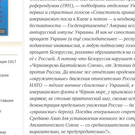
2
референдумом (1991), — подбодрить отделение Ук
9
первых и страстных голосов «Севастополь прина
6
3
американского посла в Киеве и потом — и неоднок
0
бестактности — Госдепартамента? Америка вс
антирусский импульс Украины. И как не сопостав
прощает Украине (а ещё снисходительнее — респу
подавление инакомыслия, и любую подтасовку голос
прощает Белоруссии, разломно обрушивается на 
её с Россией. А потому что Белоруссия нарушает 
юции 1917
«Черноморско-Балтийского Союза», от Эстонии 
против России. Да вполне же отчётливо продем
ёсшее
«окружительные» движения относительно России:
НАТО — тёплое военное сближение с Украиной, в 
американского флота в Чёрном море, у крымского 
моряков; не столько практический шаг, сколько и
ставшее
демонстрация предельного унижения России — да 
о
«украинские» берега). Поездки генерального секре
Среднюю Азию для установления военного же сот
Атлантического Союза — со среднеазиатскими го
выразительно, не предупредительно?».
льку