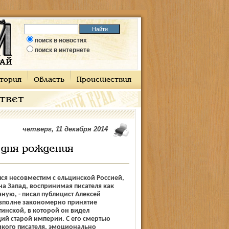
поиск в новостях
поиск в интернете
тория
Область
Происшествия
ответ
четверг, 11 декабря 2014
 дня рождения
ся несовместим с ельцинской Россией,
на Запад, воспринимая писателя как
чную, - писал публицист Алексей
 вполне закономерно принятие
тинской, в которой он видел
ий старой империи. С его смертью
икого писателя, эмоционально