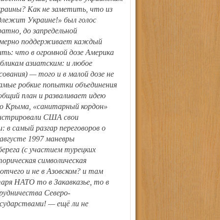
раины? Как не заметить, что из
длежит Украине!» был голос
ратно, до запредельной
емерно поддерживает каждый
ить: что в огромной дозе Америка
бликам азиатским: и любое
ования) — того и в малой дозе не
самые робкие попытки объединения
общий план и разваливает идею
до Крыма, «санитарный кордон»
онстрировали США свои
 в самый разгар переговоров о
августе 1997 маневры
берега (с участием турецких
сторическая символическая
отчего и не в Азовском? и там
таря НАТО то в Закавказье, то в
рудничества Северо-
сударствами! — ещё ли не