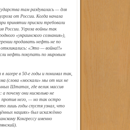
угроза от России. Когда начала
при принятии присяги требовали
в России. Угроза войны так
одного «украинского сознания»),
ерении продавать нефть не по
 откликались: «Это — война!!»
если нефть покупать по мировым
ма (слова «москали» мы от них не
ённых Штатах, где велик массив
 а почему они нисколько не
 против него, — но так остро
то лишь годы спустя узнал, что
щённых нациях» был искажённо
анскому Конгрессу именно
янский).