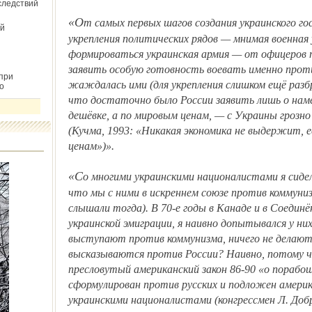
следствий
«От самых первых шагов создания украинского государства там раздувалась — для
й
укрепления политических рядов — мнимая военная 
формироваться украинская армия — от офицеров 
заявить особую готовность воевать именно проти
при
жаждалась ими (для укрепления слишком ещё разбр
о
что достаточно было России заявить лишь о нам
дешёвке, а по мировым ценам, — с Украины грозно
(Кучма, 1993: «Никакая экономика не выдержит, 
ценам»)».
«Со многими украинскими националистами я сидел в лагере в 50-е годы и понимал так,
что мы с ними в искреннем союзе против коммуниз
слышали тогда). В 70-е годы в Канаде и в Соедин
украинской эмиграции, я наивно допытывался у них:
выступают против коммунизма, ничего не делают
высказываются против России? Наивно, потому ч
пресловутый американский закон 86-90 «о порабо
сформулирован против русских и подложен америк
украинскими националистами (конгрессмен Л. Добр