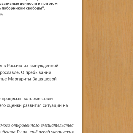
вативные ценности и при этом
 поборником свободы".
ВА
Ярославле. О пребывании
татье Маргариты Вашяшовой
го оценки развития ситуации на
идента Буша, ещё перед украинским