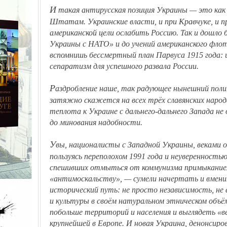
И такая антирусская позиция Украины — это как раз то, что и нужно Соединённым
Штатам. Украинские власти, и при Кравчуке, и 
американской цели ослабить Россию. Так и дошл
Украины с НАТО» и до учений американского флот
вспомнишь бессмертный план Парвуса 1915 года: 
сепаратизм для успешного развала России.
Раздробление наше, так радующее нынешний политический мир, болезненно и
затяжно скажется на всех трёх славянских народ
теплота к Украине с дальнего-дальнего Запада не
до минования надобности.
Увы, националисты с Западной Украины, веками оторванные от остальной Украины,
пользуясь переполохом 1991 года и неуверенность
спешивших отмыться от коммунизма примыканием
«антимоскальству», — сумели начертать и вмен
исторический путь: не просто независимость, не
и культуры в своём натуральном этническом объё
побольше территорий и населения и выглядеть «ве
крупнейшей в Европе. И новая Украина, денонсиро