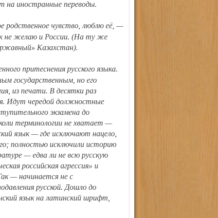
ют на иностранные переводы.
к не желаю и России. (На ту же
ержавный» Казахстан).
ым государственным, но его
я, из печати. В десятки раз
ия. Идут чередой должностные
вступительного экзамена до
 коли терминологии не хватает —
ский язык — где исключают нацело,
ого; полностью исключили историю
ратуре — едва ли не всю русскую
ческая российская агрессия» и
ак — начинается не с
подавления русской. Дошло до
нский язык на латинский шрифт,