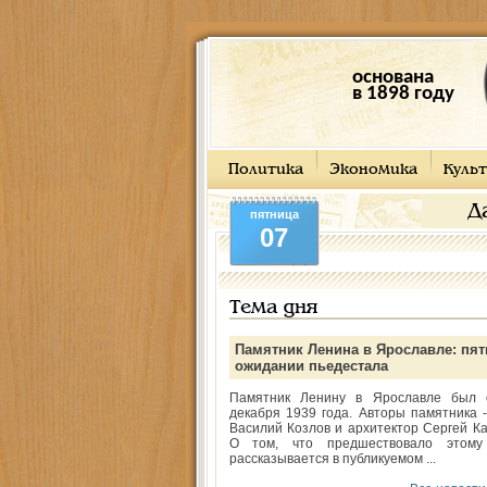
основана
в 1898 году
Политика
Экономика
Культ
Д
пятница
07
Тема дня
Памятник Ленина в Ярославле: пят
ожидании пьедестала
Памятник Ленину в Ярославле был 
декабря 1939 года. Авторы памятника -
Василий Козлов и архитектор Сергей Ка
О том, что предшествовало этому
рассказывается в публикуемом ...