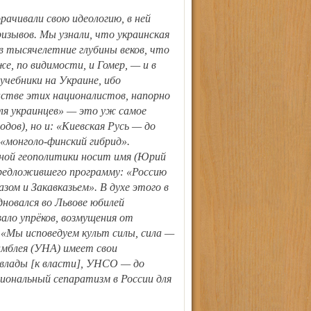
изывов. Мы узнали, что украинская
в тысячелетние глубины веков, что
е, по видимости, и Гомер, — и в
учебники на Украине, ибо
нстве этих националистов, напорно
для украинцев» — это уж самое
дов), но и: «Киевская Русь — до
 «монголо-финский гибрид».
ной геополитики носит имя (Юрий
 предложившего программу: «Россию
ом и Закавказьем». В духе этого в
новался во Львове юбилей
вало упрёков, возмущения от
«Мы исповедуем культ силы, сила —
амблея (УНА) имеет свои
влады [к власти], УНСО — до
иональный сепаратизм в России для