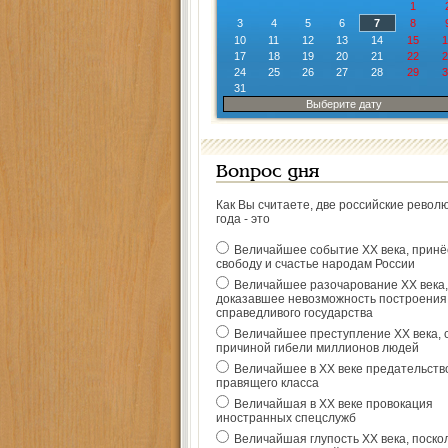
1
3
4
5
6
7
8
10
11
12
13
14
15
1
17
18
19
20
21
22
2
24
25
26
27
28
29
3
31
Выберите дату
Вопрос дня
Как Вы считаете, две российские револ
года - это
Величайшее событие ХХ века, прин
свободу и счастье народам России
Величайшее разочарование ХХ века,
доказавшее невозможность построения
справедливого государства
Величайшее преступление ХХ века, 
причиной гибели миллионов людей
Величайшее в ХХ веке предательств
правящего класса
Величайшая в ХХ веке провокация
иностранных спецслужб
Величайшая глупость ХХ века, поско