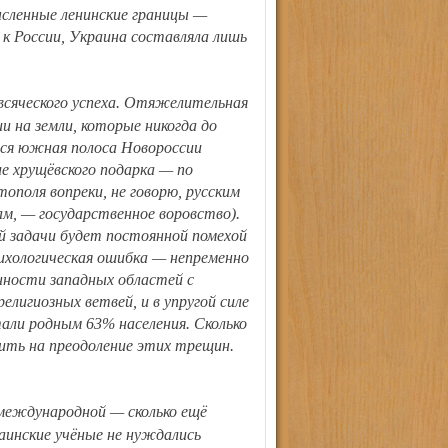
ысленные ленинские границы —
 к России, Украина составляла лишь
и на земли, которые никогда до
 вся южная полоса Новороссии
 хрущёвского подарка — по
ополя вопреки, не говорю, русским
м, — государственное воровство).
й задачи будет постоянной помехой
ихологическая ошибка — непременно
нности западных областей с
елигиозных ветвей, и в упругой силе
тали родным 63% населения. Сколько
ить на преодоление этих трещин.
аинские учёные не нуждались