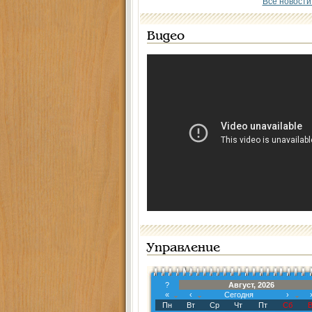
Все новости
Видео
Управление
?
Август, 2026
«
‹
Сегодня
›
Пн
Вт
Ср
Чт
Пт
Сб
В