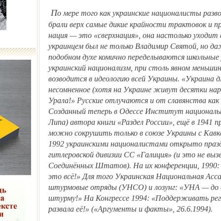
По мере того как украинские националисты разворачивали свою идеологию, в ней
брали верх самые дикие крайности трактовок и пр
нация — это «сверхнация», она настолько уходит 
украинцем был не только Владимир Святой, но даж
подобном духе комично переделываются школьные 
украинский национализм, при столь явном меньши
возводится в идеологию всей Украины. «Украина 
несомненное (хотя на Украине живут десятки наро
Урала!» Русские отлучаются и от славянства как
Созданный теперь в Одессе Институт националь
Липа) автора книги «Раздел России», ещё в 1941
можно сокрушить только в союзе Украины с Кавказ
1992 украинскими националистами открыто празд
гитлеровской дивизии СС «Галиция» (и это не выз
Соединённых Штатов). На их конференции, 1990: 
это всё!» Для того Украинская Национальная Асс
штурмовые отряды (УНСО) и лозунг: «УНА — до 
штурму!» На Конгрессе 1994: «Поддерживать рег
развала её!» («Аргументы и факты», 26.6.1994).