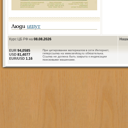
Люди
ищут
Курс ЦБ РФ на
08.08.2026
Наши
EUR
94,0585
При цитировании материалов в сети Интернет,
гиперссылка на www.sevkray.ru обязательна.
USD
81,4077
Ссылка не должна быть закрыта к индексации
EUR/USD
1.16
поисковыми машинами.