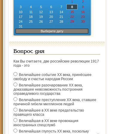
1
2
3
4
5
6
7
8
9
10
11
12
13
14
15
16
17
18
19
20
21
22
23
24
25
26
27
28
29
30
31
Выберите дату
Вопрос дня
Как Вы считаете, две российские революции 1917
года - это
Величайшее событие ХХ века, принёсшее
свободу и счастье народам России
Величайшее разочарование ХХ века,
доказавшее невозможность построения
справедливого государства
Величайшее преступление ХХ века, ставшее
причиной гибели миллионов людей
Величайшее в ХХ веке предательство
правящего класса
Величайшая в ХХ веке провокация
иностранных спецслужб
Величайшая глупость ХХ века, поскольку