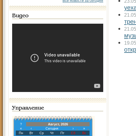
23.0
Все новости за сегодня
уех
21.0
Видео
тре
21.0
муз
19.0
отк
Управление
?
Август, 2026
«
‹
Сегодня
›
»
Пн
Вт
Ср
Чт
Пт
Сб
Вс