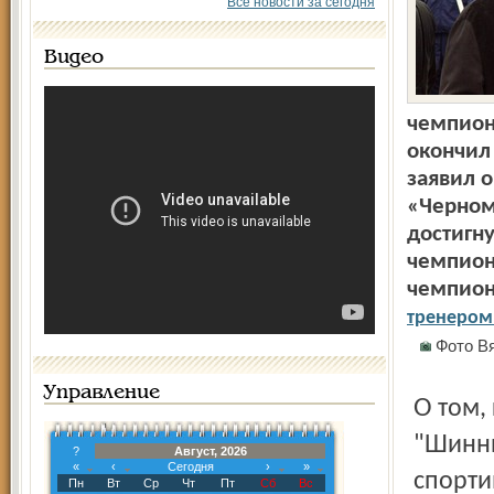
Все новости за сегодня
Видео
чемпион
окончил 
заявил о
«Черном
достигн
чемпион
чемпион
тренером
Фото Вя
Управление
О том, как Олег ДОЛМАТОВ собирался работать в
"Шинни
?
Август, 2026
«
‹
Сегодня
›
»
спорти
Пн
Вт
Ср
Чт
Пт
Сб
Вс