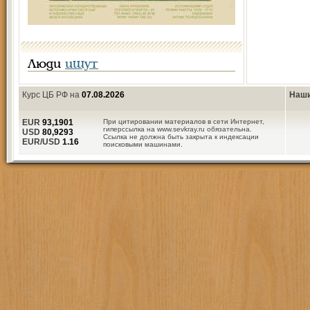
Люди
ищут
Курс ЦБ РФ на
07.08.2026
Наши
EUR
93,1901
При цитировании материалов в сети Интернет,
гиперссылка на www.sevkray.ru обязательна.
USD
80,9293
Ссылка не должна быть закрыта к индексации
EUR/USD
1.16
поисковыми машинами.