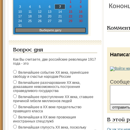
1
2
Кононц
3
4
5
6
7
8
9
10
11
12
13
14
15
16
17
18
19
20
21
22
23
24
25
26
27
28
29
30
31
Коммен
Выберите дату
Вопрос дня
Написа
Как Вы считаете, две российские революции 1917
года - это
Величайшее событие ХХ века, принёсшее
свободу и счастье народам России
Сообще
Величайшее разочарование ХХ века,
доказавшее невозможность построения
справедливого государства
Величайшее преступление ХХ века, ставшее
причиной гибели миллионов людей
Величайшее в ХХ веке предательство
правящего класса
Величайшая в ХХ веке провокация
В этой 
иностранных спецслужб
Величайшая глупость ХХ века, поскольку
Ох уж эти не