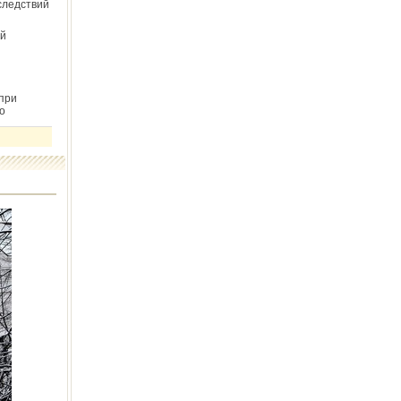
следствий
й
при
о