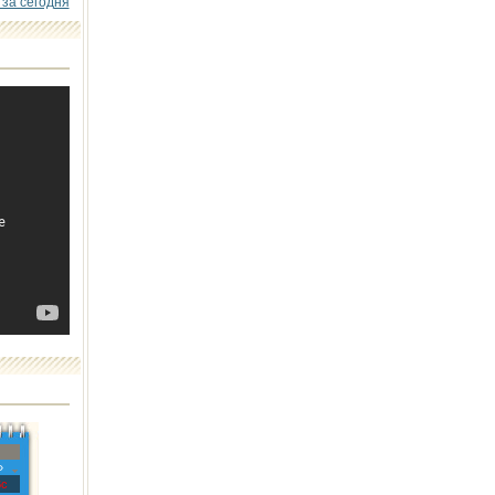
 за сегодня
»
с