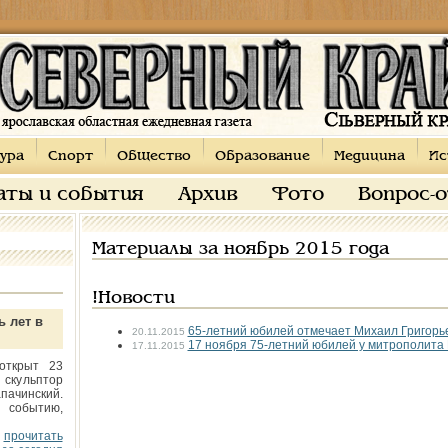
ура
Спорт
Общество
Образование
Медицина
Ис
аты и события
Архив
Фото
Вопрос-
Материалы за ноябрь 2015 года
!Новости
ь лет в
65-летний юбилей отмечает Михаил Григор
20.11.2015
17 ноября 75-летний юбилей у митрополита
17.11.2015
открыт 23
 скульптор
пачинский.
 событию,
прочитать