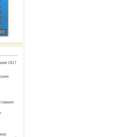
2
9
6
3
0
юции 1917
ёсшее
ставшее
о
льку