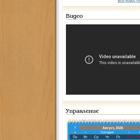
Все новости
Видео
Управление
?
Август, 2026
«
‹
Сегодня
›
Пн
Вт
Ср
Чт
Пт
Сб
В