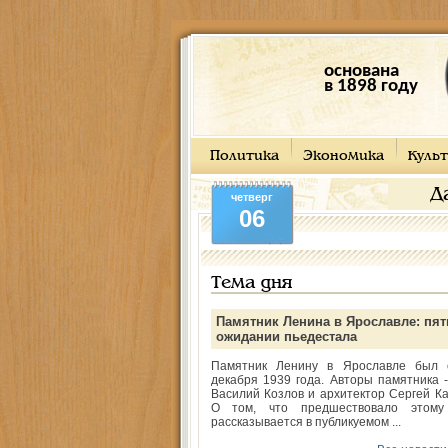
основана
в 1898 году
Политика
Экономика
Культ
Д
четверг
06
Тема дня
Памятник Ленина в Ярославле: пят
ожидании пьедестала
Памятник Ленину в Ярославле был 
декабря 1939 года. Авторы памятника -
Василий Козлов и архитектор Сергей Ка
О том, что предшествовало этому
рассказывается в публикуемом ...