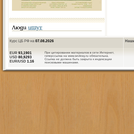
Люди
ищут
Курс ЦБ РФ на
07.08.2026
Наши
EUR
93,1901
При цитировании материалов в сети Интернет,
гиперссылка на www.sevkray.ru обязательна.
USD
80,9293
Ссылка не должна быть закрыта к индексации
EUR/USD
1.16
поисковыми машинами.